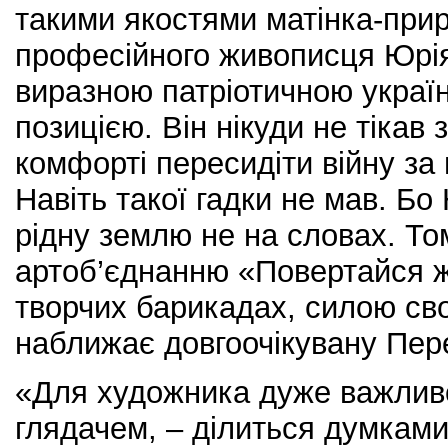
такими якостями матінка-при
професійного живописця Юрія
виразною патріотичною укра
позицією. Він нікуди не тікав 
комфорті пересидіти війну за
Навіть такої гадки не мав. Б
рідну землю не на словах. То
артоб’єднанню «Повертайся ж
творчих барикадах, силою св
наближає довгоочікувану Пер
«Для художника дуже важливо
глядачем, – ділиться думками