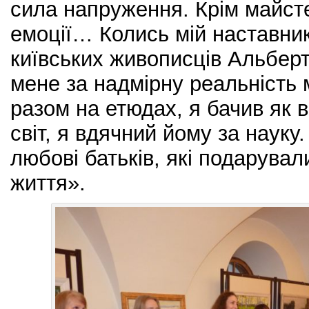
сила напруження. Крім майсте
емоції… Колись мій наставник
київських живописців Альбер
мене за надмірну реальність 
разом на етюдах, я бачив як в
світ, я вдячний йому за науку
любові батьків, які подарува
життя».