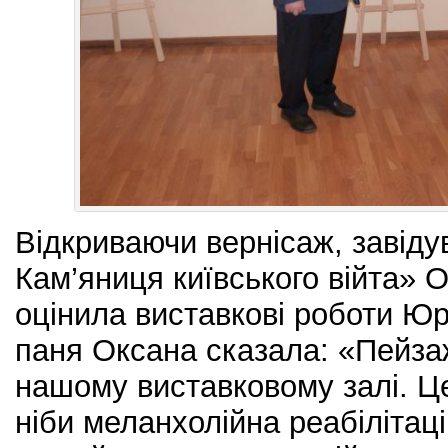
Відкриваючи вернісаж, завіду
Кам’яниця київського війта» 
оцінила виставкові роботи Юр
паня Оксана сказала: «Пейзажі
нашому виставковому залі. Це
ніби меланхолійна реабілітац