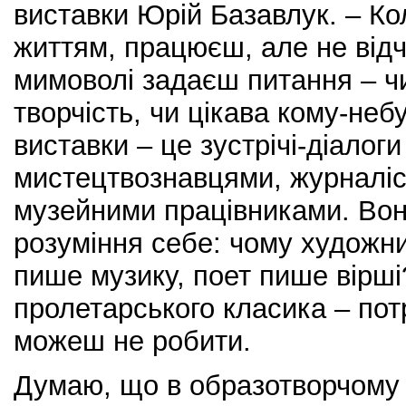
виставки Юрій Базавлук. – К
життям, працюєш, але не відч
мимоволі задаєш питання – чи
творчість, чи цікава кому-неб
виставки – це зустрічі-діалоги
мистецтвознавцями, журналіс
музейними працівниками. Вон
розуміння себе: чому художн
пише музику, поет пише вірші
пролетарського класика – пот
можеш не робити.
Думаю, що в образотворчому