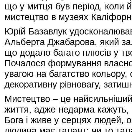
що у митця був період, коли 
мистецтво в музеях Каліфорні
Юрій Базавлук удосконалював
Альберта Джабарова, який зал
що додало багато плюсів у т
Почалося формування власног
увагою на багатство кольору,
декоративну рівновагу, затишн
Мистецтво – це найсильніший
життя, адже недарма кажуть, 
Бога і живе у серцях людей, 
людина має талант: чи то тал