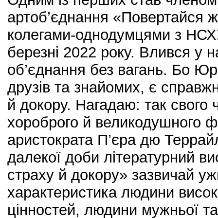
артоб’єднання «Повертайся ж
колегами-однодумцями з НСХ
березні 2022 року. Влився у 
об’єднання без вагань. Бо Юр
друзів та знайомих, є справж
й докору. Нагадаю: так свого
хороброго й великодушного ф
аристократа П’єра дю Террай
далекої доби літературний в
страху й докору» зазвичай уж
характеристика людини висо
цінностей, людини мужньої 