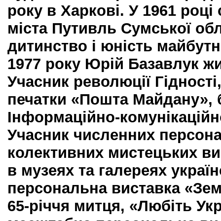
року в Харкові. У 1961 році 
міста Путивль Сумської об
дитинство і юність майбутн
1977 року Юрій Базавлук жи
Учасник революції Гідності
печатки «Пошта Майдану», б
Інформаційно-комунікаційн
Учасник численних персона
колективних мистецьких ви
в музеях та галереях україн
персональна виставка «Зем
65-річчя митця, «Любіть Укр