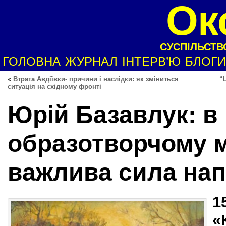
Ок
СУСПІЛЬСТВО
ГОЛОВНА
ЖУРНАЛ
ІНТЕРВ’Ю
БЛОГИ
«
Втрата Авдіївки- причини і наслідки: як зміниться
“
ситуація на східному фронті
Юрій Базавлук: в
образотворчому м
важлива сила на
1
«