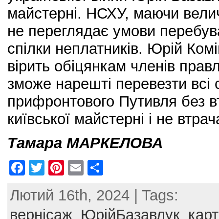
майстерні. НСХУ, маючи велич
не переглядає умови перебув
спілки неплатників. Юрій Ком
вірить обіцянкам членів правл
зможе нарешті перевезти всі 
прифронтового Путивля без в
київської майстерні і не втра
Тамара МАРКЕЛОВА
F
T
Pi
E
S
a
w
nt
m
h
Лютий 16th, 2024 | Tags:
c
itt
er
ai
ar
e
er
e
l
e
вернісаж_ЮрійБазавлук_кар