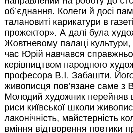
направлений на роботу до ст
об’єднання. Колеги й досі пам
талановиті карикатури в газе
прожектор». А далі була худо
Жовтневому палаці культури, 
час Юрій навчався справжньо
керівництвом народного худо
професора В.І. Забашти. Йог
живописця пов’язане саме з
Молодий художник перейняв в
риси київської школи живопису
лаконічність, майстерність ко
вміння відтворення поетики п