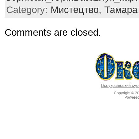
b
st
Category:
Мистецтво,
Тамара
o
o
Comments are closed.
k
Всеукраїнський сус
Copyright © 2
Powere