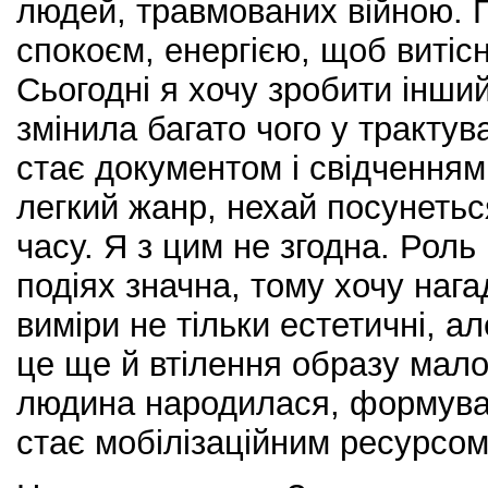
людей, травмованих війною. 
спокоєм, енергією, щоб витісн
Сьогодні я хочу зробити інший
змінила багато чого у трактув
стає документом і свідченням 
легкий жанр, нехай посунетьс
часу. Я з цим не згодна. Рол
подіях значна, тому хочу наг
виміри не тільки естетичні, ал
це ще й втілення образу мало
людина народилася, формувала
стає мобілізаційним ресурсом