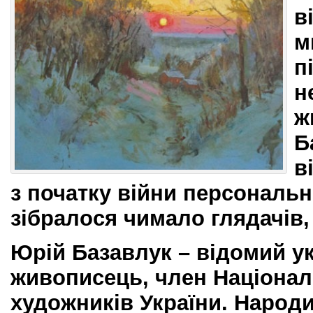
в
м
п
н
ж
Б
в
з початку війни персональн
зібралося чимало глядачів,
Юрій Базавлук – відомий у
живописець, член Націонал
художників України. Народи