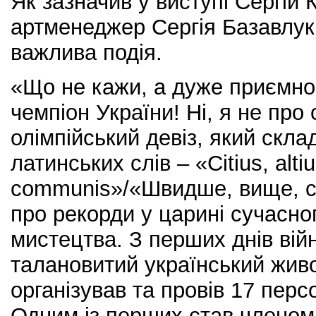
Як зазначив у виступі Сергій 
артменеджер Сергія Базавлука
важлива подія.
«Що не кажи, а дуже приємно 
чемпіон України! Ні, я не про 
олімпійський девіз, який скла
латинських слів – «Citius, altius
communis»/«Швидше, вище, с
про рекорди у царині сучасно
мистецтва. З перших днів вій
талановитий український жив
організував та провів 17 пер
Одним із перших став членом