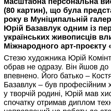
масштабна персональна ви
(80 картин), що була предс
року в Муніципальній галер
Юрій Базавлук одним із пе
українських живописців вл
Міжнародного арт-проєкту 
Стезю художника Юрій Комін
обрав не одразу. Він йшов до
впевнено. Його батько – Кос
Базавлук – був професійним 
у творчій родині, Юрій мав х
спочатку отримав диплом техн