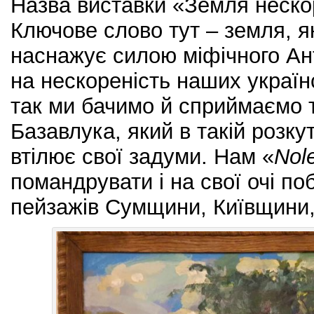
Назва виставки «Земля неско
Ключове слово тут – земля, як
наснажує силою міфічного Ан
на нескореність наших україн
так ми бачимо й сприймаємо 
Базавлука, який в такій розку
втілює свої задуми. Нам «
Nol
помандрувати і на свої очі по
пейзажів Сумщини, Київщини, 