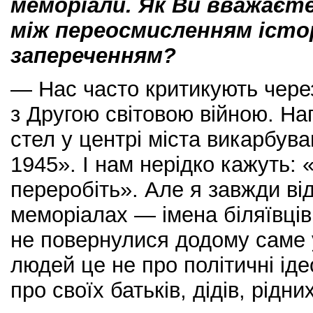
меморіали. Як Ви вважаєт
між переосмисленням історі
запереченням?
— Нас часто критикують через
з Другою світовою війною. Нап
стел у центрі міста викарбув
1945». І нам нерідко кажуть: «
переробіть». Але я завжди ві
меморіалах — імена біляївців,
не повернулися додому саме у
людей це не про політичні ідео
про своїх батьків, дідів, рідних