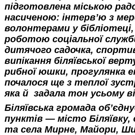
підготовлена міською рад
насиченою: інтерв’ю з мер
волонтерами у бібліотеці
роботою соціальної служби
дитячого садочка, спортив
випікання біляївської вер
рибної юшки, прогулянка 
почалося ще з теплої зустр
яка й задала тон усьому в
Біляївська громада об’єдну
пунктів — місто Біляївку,
та села Мирне, Майори, Ши