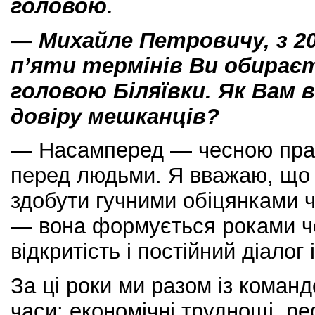
головою.
—
Михайле Петровичу, з 2
п’яти термінів Ви обирає
головою Біляївки. Як Вам 
довіру мешканців?
— Насамперед — чесною прац
перед людьми. Я вважаю, що
здобути гучними обіцянками 
— вона формується роками че
відкритість і постійний діалог
За ці роки ми разом із коман
часи: економічні труднощі, р