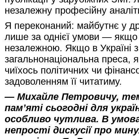
незалежну професійну аналіти
Я переконаний: майбутнє у др
лише за однієї умови — якщо
незалежною. Якщо в Україні з
загальнонаціональна преса, 
чиїхось політичних чи фінансо
задоволенням її читатиму.
— Михайле Петровичу, тем
пам’яті сьогодні для укра
особливо чутлива. В умов
непрості дискусії про мин