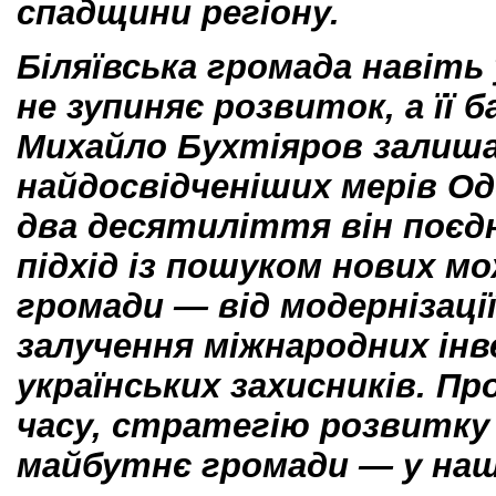
спадщини регіону.
Біляївська громада навіть 
не зупиняє розвиток, а її 
Михайло Бухтіяров залиша
найдосвідченіших мерів О
два десятиліття він поєд
підхід із пошуком нових м
громади — від модернізаці
залучення міжнародних інв
українських захисників. Пр
часу, стратегію розвитку 
майбутнє громади — у наші