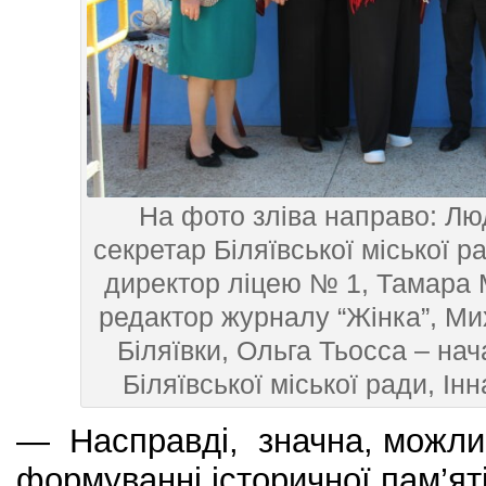
На фото зліва направо: Л
секретар Біляївської міської 
директор ліцею № 1, Тамара 
редактор журналу “Жінка”, Ми
Біляївки, Ольга Тьосса – нач
Біляївської міської ради, Ін
— Насправді, значна, можлив
формуванні історичної пам’ят