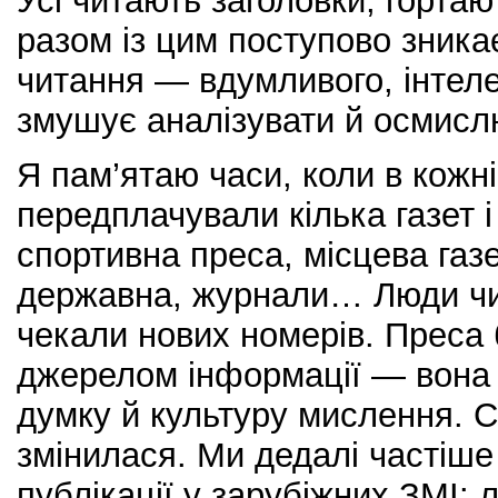
Усі читають заголовки, гортаю
разом із цим поступово зника
читання — вдумливого, інтеле
змушує аналізувати й осмисл
Я пам’ятаю часи, коли в кожні
передплачували кілька газет і
спортивна преса, місцева газ
державна, журнали… Люди чи
чекали нових номерів. Преса 
джерелом інформації — вона
думку й культуру мислення. С
змінилася. Ми дедалі частіш
публікації у зарубіжних ЗМІ: