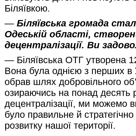
Біляївкою.
—
Біляївська громада стал
Одеській області, створен
децентралізації. Ви задов
— Біляївська ОТГ утворена 12
Вона була однією з перших в У
обрав шлях добровільного об’є
озираючись на понад десять р
децентралізації, ми можемо в
було правильне й стратегічн
розвитку нашої території.