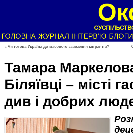
Ок
СУСПІЛЬСТВО
ГОЛОВНА
ЖУРНАЛ
ІНТЕРВ’Ю
БЛОГИ
«
Чи готова Україна до масового завезення мігрантів?
Тамара Маркелова
Біляївці – місті 
див і добрих люд
Роз
дец