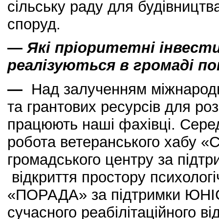
сільську раду для будівництв
споруд.
—
Які пріоритетні інвест
реалізуються в громаді п
—
Над залученням міжнародн
та грантових ресурсів для ро
працюють наші фахівці. Серед
робота ветеранського хабу «С
громадського центру за підтр
відкриття простору психологі
«ПОРАДА» за підтримки ЮНІ
сучасного реабілітаційного ві