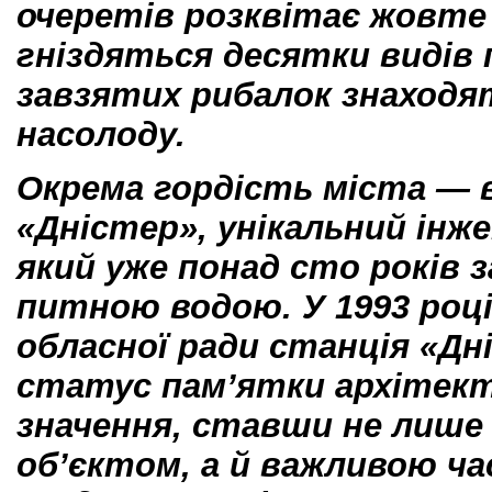
очеретів розквітає жовт
гніздяться десятки видів 
завзятих рибалок знаход
насолоду.
Окрема гордість міста — 
«Дністер», унікальний інж
який уже понад сто років 
питною водою. У 1993 році
обласної ради станція «Д
статус пам’ятки архітект
значення, ставши не лише
об’єктом, а й важливою ч