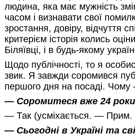
людина, яка має мужність змі
часом і визнавати свої помил
зростання, довіру, відчуття сп
критерієм історія колись оцін
Біляївці, і в будь-якому україн
Щодо публічності, то я особис
звик. Я завжди соромився публ
першого дня на посаді. Чому 
— Соромитеся вже 24 рок
— Так (усміхається. — Прим. 
— Сьогодні в Україні та св