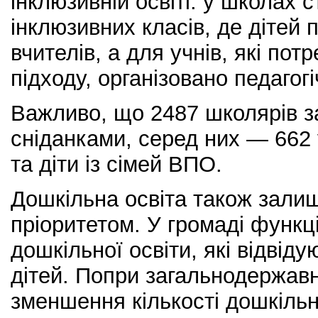
інклюзивній освіті: у школах 
інклюзивних класів, де дітей
вчителів, а для учнів, які по
підходу, організовано педагог
Важливо, що 2487 школярів з
сніданками, серед них — 662 у
та діти із сімей ВПО.
Дошкільна освіта також зали
пріоритетом. У громаді функц
дошкільної освіти, які відвіду
дітей. Попри загальнодержав
зменшення кількості дошкіль