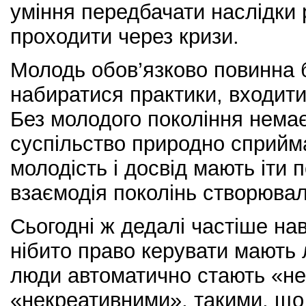
уміння передбачати наслідки 
проходити через кризи.
Молодь обов’язково повинна 
набиратися практики, входити
Без молодого покоління немає
суспільство природно сприй
молодість і досвід мають іти 
взаємодія поколінь створюва
Сьогодні ж дедалі частіше на
нібито право керувати мають 
люди автоматично стають «н
«некреативними», такими, що