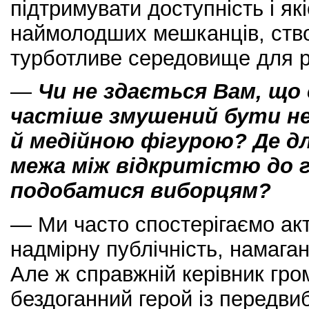
підтримувати доступність і які
наймолодших мешканців, ств
турботливе середовище для р
—
Чи не здається Вам, що 
частіше змушений бути не
й медійною фігурою? Де д
межа між відкритістю до 
подобатися виборцям?
— Ми часто спостерігаємо акт
надмірну публічність, намага
Але ж справжній керівник гр
бездоганний герой із передви