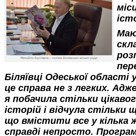
міс
іст
Маю
скл
роз
Михайло Бухтіяров – голова Біляївської міської ради
пер
Біляївці Одеської області 
це справа не з легких. Адж
я побачила стільки цікавог
історій і відчула стільки 
що вмістити все у кілька 
справді непросто. Програм