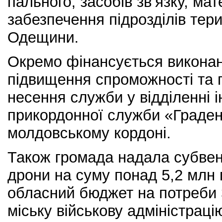
пального, засобів зв’язку, ма
забезпечення підрозділів тер
Одещини.
Окремо фінансується виконан
підвищення спроможності та
несення служби у відділенні і
прикордонної служби «Градени
молдовському кордоні.
Також громада надала субвенц
дрони на суму понад 5,2 млн 
обласний бюджет на потреби 
міську військову адміністраці