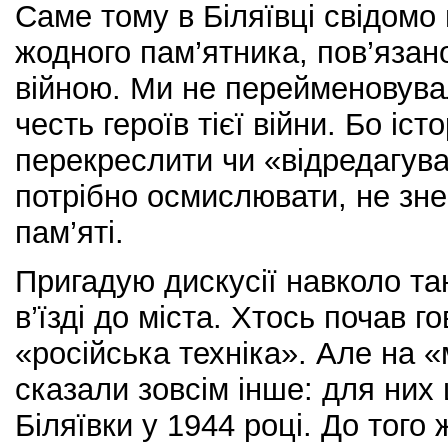
Саме тому в Біляївці свідомо
жодного пам’ятника, пов’язан
війною. Ми не перейменовува
честь героїв тієї війни. Бо іс
перекреслити чи «відредагуват
потрібно осмислювати, не зн
пам’яті.
Пригадую дискусії навколо та
в’їзді до міста. Хтось почав г
«російська техніка». Але на 
сказали зовсім інше: для них
Біляївки у 1944 році. До того 