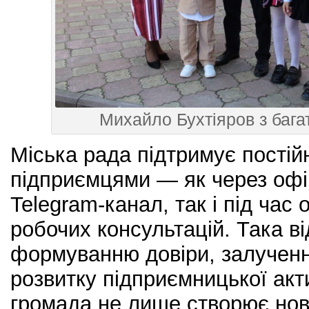
Михайло Бухтіяров з баг
Міська рада підтримує постійн
підприємцями — як через офі
Telegram-канал, так і під час 
робочих консультацій. Така в
формуванню довіри, залученню
розвитку підприємницької акти
громада не лише створює нові