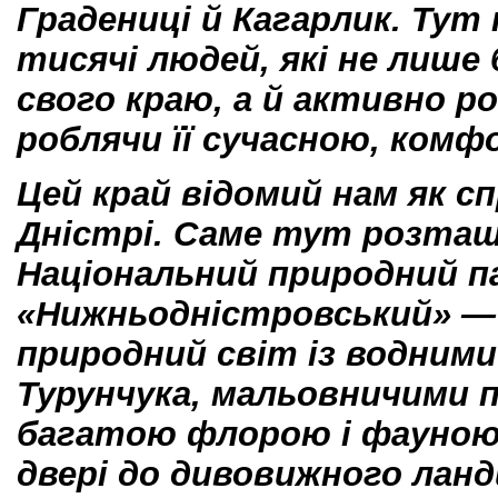
Градениці й Кагарлик. Тут
тисячі людей, які не лише
свого краю, а й активно р
роблячи її сучасною, ком
Цей край відомий нам як сп
Дністрі. Саме тут розта
Національний природний п
«Нижньодністровський»
—
природний світ із водним
Турунчука, мальовничими 
багатою флорою і фауною.
двері до дивовижного лан