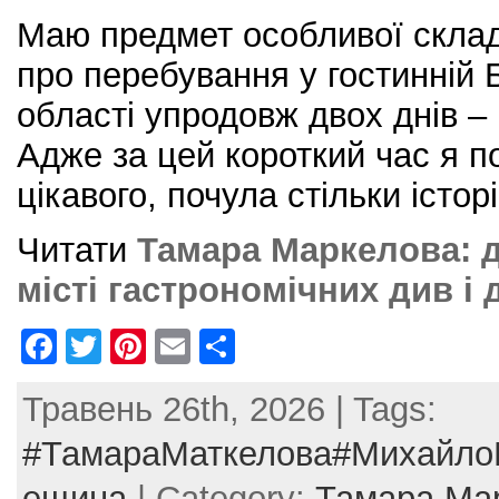
Маю предмет особливої складн
про перебування у гостинній Б
області упродовж двох днів – 
Адже за цей короткий час я п
цікавого, почула стільки історі
Читати
Тамара Маркелова: дв
місті гастрономічних див і
F
T
Pi
E
S
a
w
nt
m
h
Травень 26th, 2026 | Tags:
c
itt
er
ai
ar
e
er
e
l
e
#ТамараМаткелова#МихайлоБ
b
st
ещина
| Category:
Тамара Ма