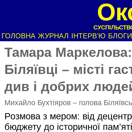
Ок
СУСПІЛЬСТВО
ГОЛОВНА
ЖУРНАЛ
ІНТЕРВ’Ю
БЛОГИ
Тамара Маркелова:
Біляївці – місті га
див і добрих люде
Михайло Бухтіяров – голова Біляївсь
Розмова з мером: від децентра
бюджету до історичної пам’яті