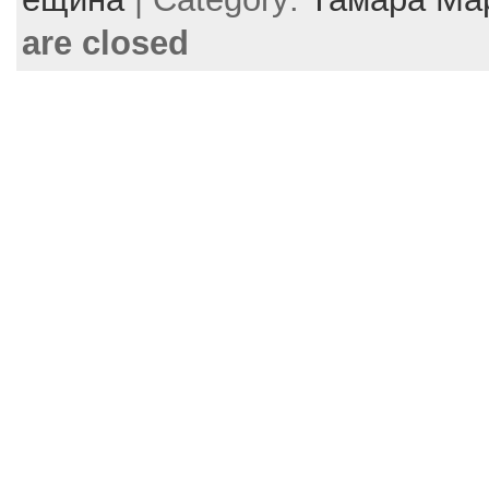
o
are closed
o
k