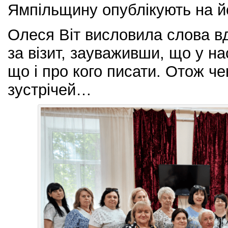
Ямпільщину опублікують на йо
Олеся Віт висловила слова вд
за візит, зауваживши, що у на
що і про кого писати. Отож ч
зустрічей…