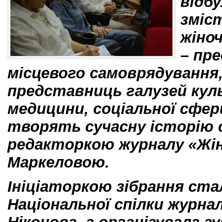
відбу
зміс
жіно
– пр
місцевого самоврядування,
представниць галузей кул
медицини, соціальної сфер
творять сучасну історію с
редакторкою журналу «Жі
Маркеловою.
Ініціаторкою зібрання ста
Національної спілки журнал