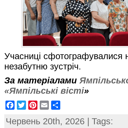
Учасниці сфотографувалися н
незабутню зустріч.
За матеріалами
Ямпільськ
«Ямпільські вісті
»
F
T
Pi
E
S
a
w
nt
m
h
Червень 20th, 2026 | Tags:
c
itt
er
ai
ar