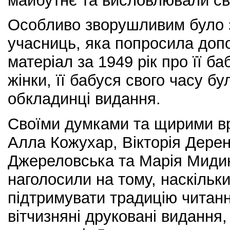
майбутнє та висловлювали св
Особливо зворушливим було з
учасниць, яка попросила допо
матеріал за 1949 рік про її б
жінки, її бабуся свого часу б
обкладинці видання.
Своїми думками та щирими в
Алла Кожухар, Вікторія Дере
Джереловська та Марія Мидин
наголосили на тому, наскільк
підтримувати традицію читанн
вітчизняні друковані видання,