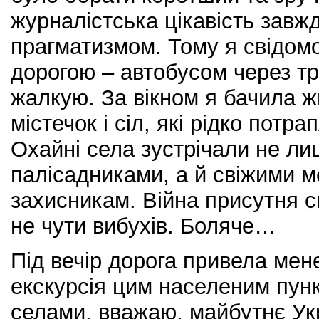
журналістська цікавість завж
прагматизмом. Тому я свідом
дорогою – автобусом через три
жалкую. За вікном я бачила ж
містечок і сіл, які рідко потр
Охайні села зустрічали не ли
палісадниками, а й свіжими 
захисникам. Війна присутня ск
не чути вибухів. Боляче…
Під вечір дорога привела мен
екскурсія цим населеним пун
селами, вважаю, майбутнє Ук