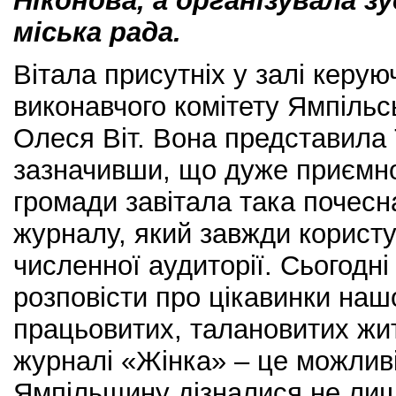
Ніконова, а організувала з
міська рада.
Вітала присутніх у залі керу
виконавчого комітету Ямпільсь
Олеся Віт. Вона представила
зазначивши, що дуже приємн
громади завітала така почесн
журналу, який завжди корист
численної аудиторії. Сьогодн
розповісти про цікавинки наш
працьовитих, талановитих жит
журналі «Жінка» – це можлив
Ямпільщину дізналися не лише