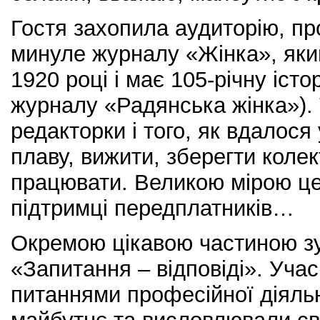
Гостя захопила аудиторію, пр
минуле журналу «Жінка», яки
1920 році і має 105-річну істо
журналу «Радянська жінка»).
редакторки і того, як вдалос
плаву, вижити, зберегти коле
працювати. Великою мірою це
підтримці передплатників…
Окремою цікавою частиною зус
«Запитання – відповіді». Уча
питаннями професійної діяль