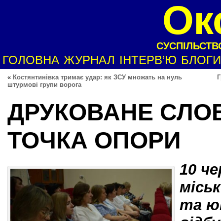
Ок
СУСПІЛЬСТВО
ГОЛОВНА
ЖУРНАЛ
ІНТЕРВ’Ю
БЛОГИ
«
Костянтинівка тримає удар: як ЗСУ множать на нуль
Г
штурмові групи ворога
ДРУКОВАНЕ СЛОВ
ТОЧКА ОПОРИ
10 ч
місь
та ю