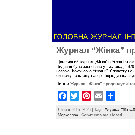
ГОЛОВНА
ЖУРНАЛ
ІН
Журнал “Жінка” п
Щомісячний журнал „Жінка” в Україні знаю
Видання було засновано у листопаді 1920 
назвою „Комунарка України”. Спочатку це б
синьому товстому папері, періодичністю дв
Читати
Журнал “Жінка” продовжує літо
F
T
Pi
E
S
a
w
nt
m
h
Липень 28th, 2025 | Tags:
#журнал#Жінка#
c
itt
er
ai
ar
Маркелова
|
Comments are closed
e
er
e
l
e
b
st