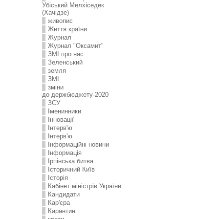
Убіський Мелхіседек
(Хачідзе)
живопис
Життя країни
Журнал
Журнал "Оксамит"
ЗMI про нас
Зеленський
земля
ЗМІ
зміни
до держбюджету-2020
ЗСУ
Іменинники
Інновації
Інтерв'ю
Інтерв'ю
Інформаційні новини
Інформація
Ірпінська битва
Історичний Київ
Історія
Кабінет міністрів України
Кандидати
Кар'єра
Карантин