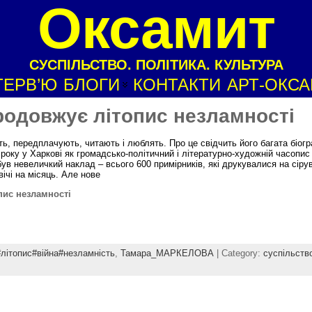
Оксамит
СУСПІЛЬСТВО. ПОЛІТИКА. КУЛЬТУРА
ТЕРВ’Ю
БЛОГИ
КОНТАКТИ
АРТ-ОКС
родовжує літопис незламності
ть, передплачують, читають і люблять. Про це свідчить його багата біогр
року у Харкові як громадсько-політичний і літературно-художній часопис 
ув невеличкий наклад – всього 600 примірників, які друкувалися на сіру
ічі на місяць. Але нове
пис незламності
літопис#війна#незламність
,
Тамара_МАРКЕЛОВА
| Category:
суспільств