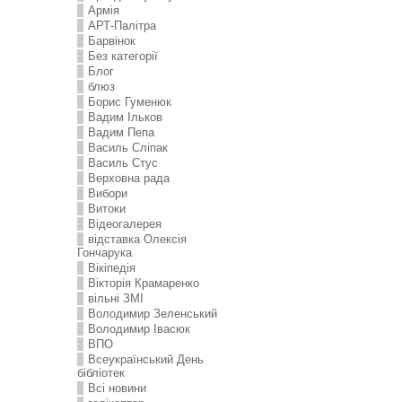
Армія
АРТ-Палітра
Барвінок
Без категорії
Блог
блюз
Борис Гуменюк
Вадим Ільков
Вадим Пепа
Василь Сліпак
Василь Стус
Верховна рада
Вибори
Витоки
Відеогалерея
відставка Олексія
Гончарука
Вікіпедія
Вікторія Крамаренко
вільні ЗМІ
Володимир Зеленський
Володимир Івасюк
ВПО
Всеукраїнський День
бібліотек
Всі новини