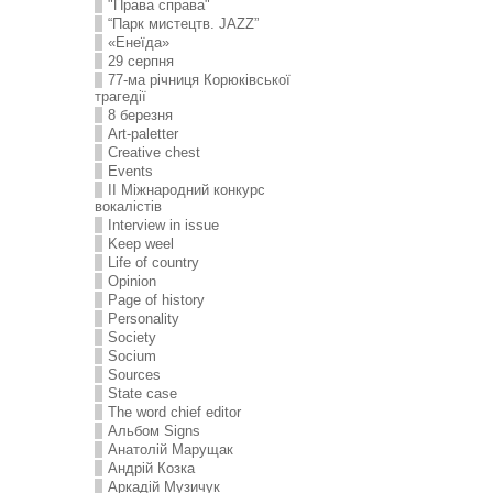
"Права справа"
“Парк мистецтв. JAZZ”
«Енеїда»
29 серпня
77-ма річниця Корюківської
трагедії
8 березня
Art-paletter
Creative chest
Events
II Міжнародний конкурс
вокалістів
Interview in issue
Keep weel
Life of country
Opinion
Page of history
Personality
Society
Socium
Sources
State case
The word chief editor
Альбом Signs
Анатолій Марущак
Андрій Козка
Аркадій Музичук