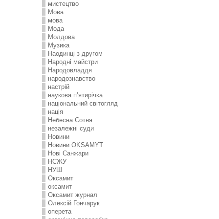
мистецтво
Мова
мова
Мода
Молдова
Музика
Наодинці з другом
Народні майстри
Народовладдя
народознавство
настрій
наукова п’ятирічка
національний світогляд
нація
Небесна Сотня
незалежні суди
Новини
Новини OKSAMYT
Нові Санжари
НСЖУ
НУШ
Оксамит
оксамит
Оксамит журнал
Олексій Гончарук
оперета