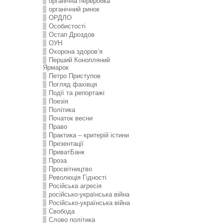
органічна переробка
органічний ринок
ОРДЛО
Особистості
Остап Дроздов
ОУН
Охорона здоров’я
Перший Конопляний
Ярмарок
Петро Приступов
Погляд фахівця
Події та репортажі
Поезія
Політика
Початок весни
Право
Практика – критерій істини
Презентації
ПриватБанк
Проза
Просвітництво
Революція Гідності
Російська агресія
російсько-українська війна
Російсько-українська війна
Свобода
Слово політика