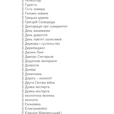
гелікоптер
Гідність
Гість номера
Головні новини
Грецька церква
Григорій Сковорода
Декларація про суверенітет
День вишиванки
День довкілля
День пам’яті захисників
Держава і суспільство
Держбюджет
Джонні Ленг
Дмитро Снєгирьов
Додаткові матеріали
Дозвілля
Донбас
Донеччина
Дорогу – коноплі!
Друга Свтова війна
Думка експерта
Думка експерта
екологічна безпека
екологія
Економіка
Електромобілі
Єпископ Маргветський і