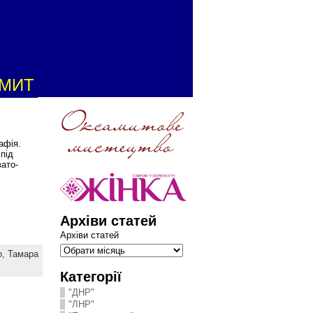
АМИТ
афія.
під
вато-
Архіви статей
Архіви статей
о,
Тамара
Категорії
"ДНР"
"ЛНР"