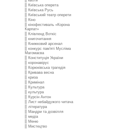
квоти
Київська оперета
Київська Русь
Київський театр оперети
Кіно
кінофестиваль «Корона
Карпат»
Клівленд Воткіс
книгочитання
Книжковий арсенал
конкурс пам'яті Мусліма
Магомаєва
Конституція України
коронавірус
Корюківська трагедія
Кривава весна
криза
Кримінал
Культура
культура
Курсін Антон
Лист небайдужого читача
література
Мандри та дозвілля
медіа
Меню
Мистецтво