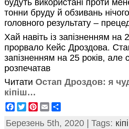
будуть використані проти мене
тонни бруду й обзивань нічог
головного результату – преце
Хай навіть із запізненням на 
прорвало Кейс Дроздова. Став
запізненням на 25 років, але
розпечатав
Читати
Остап Дроздов: я чу
кіпіш…
F
T
Pi
E
S
a
w
nt
m
h
Березень 5th, 2020 | Tags:
кіп
c
itt
er
ai
ar