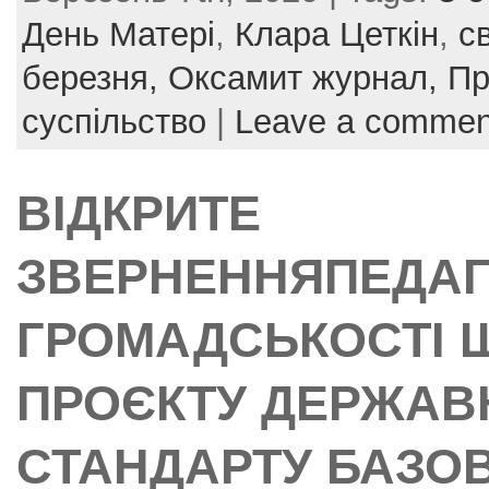
e
er
e
l
e
День Матері
,
Клара Цеткін
,
с
b
st
березня,
Оксамит журнал,
Пр
o
суспільство
|
Leave a commen
o
k
ВІДКРИТЕ
ЗВЕРНЕННЯПЕДАГ
ГРОМАДСЬКОСТІ 
ПРОЄКТУ ДЕРЖАВ
СТАНДАРТУ БАЗОВ