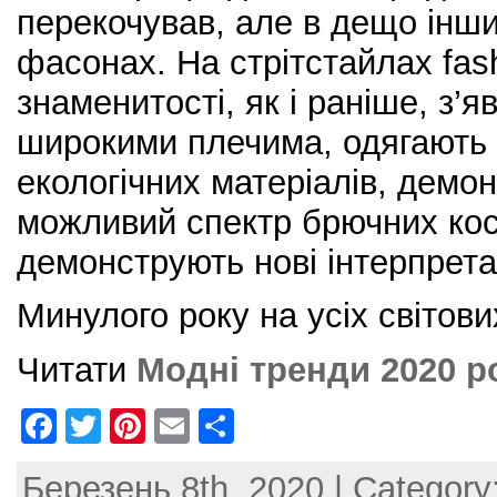
перекочував, але в дещо інши
фасонах. На стрітстайлах fas
знаменитості, як і раніше, з’
широкими плечима, одягають 
екологічних матеріалів, демо
можливий спектр брючних кос
демонструють нові інтерпретац
Минулого року на усіх світови
Читати
Модні тренди 2020 р
F
T
Pi
E
S
a
w
nt
m
h
Березень 8th, 2020 | Category