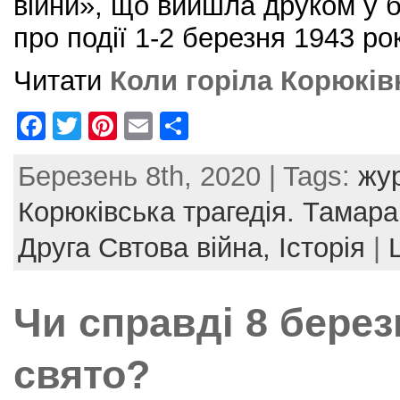
війни», що вийшла друком у 
про події 1-2 березня 1943 ро
Читати
Коли горіла Корюк
F
T
Pi
E
S
a
w
nt
m
h
Березень 8th, 2020 | Tags:
жу
c
itt
er
ai
ar
e
er
e
l
e
Корюківська трагедія. Тамар
b
st
Друга Свтова війна,
Історія
|
o
o
Чи справді 8 бере
k
свято?