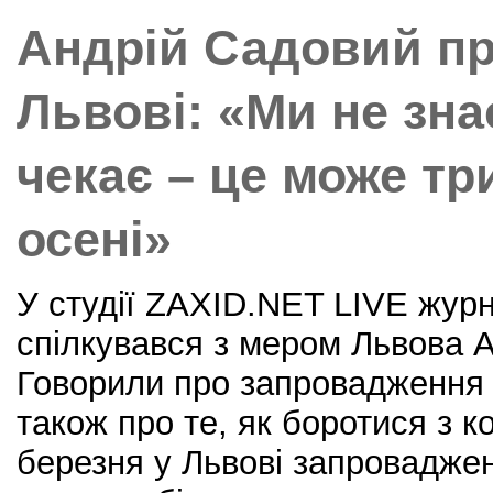
o
Андрій Садовий пр
k
Львові: «Ми не зна
чекає – це може тр
осені»
У студії ZAXID.NET LIVE жур
спілкувався з мером Львова 
Говорили про запровадження к
також про те, як боротися з к
березня у Львові запровадже