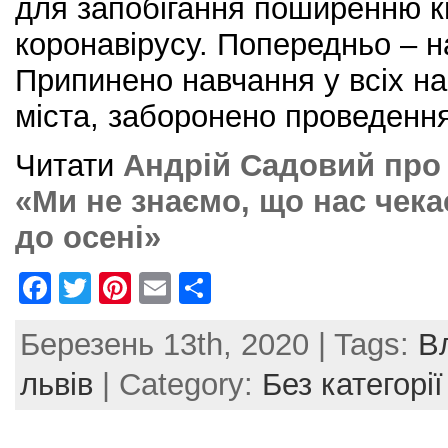
для запобігання поширенню к
коронавірусу. Попередньо – н
Припинено навчання у всіх н
міста, заборонено проведенн
Читати
Андрій Садовий про 
«Ми не знаємо, що нас чека
до осені»
F
T
Pi
E
S
a
w
nt
m
h
Березень 13th, 2020 | Tags:
В
c
itt
er
ai
ar
e
er
e
l
e
львів
| Category:
Без категорії
b
st