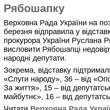
Рябошапку
Верховна Рада України на поз
березня відправила у відстав
прокурора України Руслана Р
висловити Рябошапці недовір
народні депутати.
Зокрема, відставку підтримали
«Слуги народу», 36 – від «Оп
За життя», 15 – від депутатсь
майбутнє», 16 – від депутатсь
Читати
Верховна Рада Украї