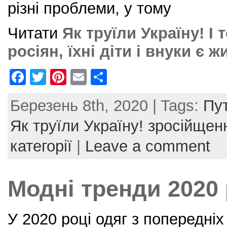
різні проблеми, у тому
Читати
Як труїли Україну! І
росіян, їхні діти і внуки є 
F
T
Pi
E
S
a
w
nt
m
h
Березень 8th, 2020 | Tags:
Пут
c
itt
er
ai
ar
e
er
e
l
e
Як труїли Україну! зросійщен
b
st
категорії
|
Leave a comment
o
o
Модні тренди 2020
k
У 2020 році одяг з попередніх