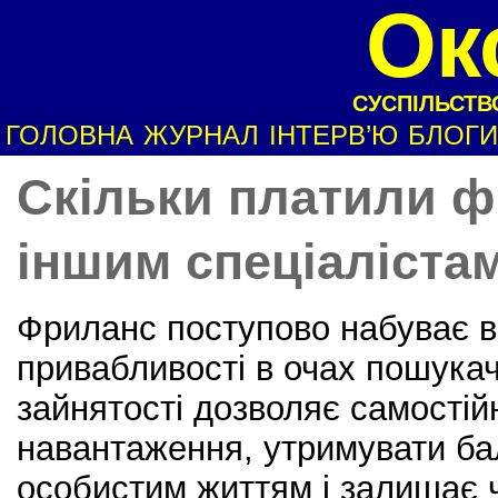
Ок
СУСПІЛЬСТВО
ГОЛОВНА
ЖУРНАЛ
ІНТЕРВ’Ю
БЛОГИ
Cкільки платили ф
іншим спеціалістам
Фриланс поступово набуває в
привабливості в очах пошукач
зайнятості дозволяє самостій
навантаження, утримувати ба
особистим життям і залишає ч