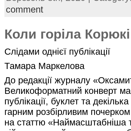
c
itt
er
ai
ar
e
er
e
l
e
comment
b
st
o
Коли горіла Корю
o
k
Слідами однієї публікації
Тамара Маркелова
До редакції журналу «Оксами
Великоформатний конверт мав 
публікації, буклет та декільк
гарним розбірливим почерком 
на статтю «Наймасштабніша тр