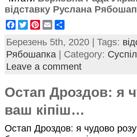
відставку Руслана Рябошап
F
T
Pi
E
S
a
w
nt
m
h
Березень 5th, 2020 | Tags:
від
c
itt
er
ai
ar
e
er
e
l
e
Рябошапка
| Category:
Суспіл
b
st
Leave a comment
o
o
Остап Дроздов: я 
k
ваш кіпіш…
Остап Дроздов: я чудово розу