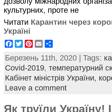
дозволу міжнародних організац
культурних, проте не
Читати
Карантин через коро
Україні
F
T
Pi
E
S
a
w
nt
m
h
Березень 11th, 2020 | Tags:
к
c
itt
er
ai
ar
e
er
e
l
e
Covid-2019
,
температурний ск
b
st
Кабінет міністрів України,
кор
o
Leave a comment
o
k
Як труїли Україну! 