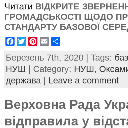
Читати
ВІДКРИТЕ ЗВЕРНЕН
ГРОМАДСЬКОСТІ ЩОДО П
СТАНДАРТУ БАЗОВОЇ СЕРЕД
F
T
Pi
E
S
a
w
nt
m
h
Березень 7th, 2020 | Tags:
баз
c
itt
er
ai
ar
e
er
e
l
e
НУШ
| Category:
НУШ,
Оксам
b
st
держава
|
Leave a comment
o
o
Верховна Рада Укр
k
відправила у відс