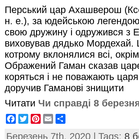
Перський цар Ахашверош (Ксе
н. е.), за юдейською легендо
свою дружину і одружився з 
виховував дядько Мордехай. 
котрому вклонялися всі, окр
Ображений Гаман сказав царе
коряться і не поважають царя
доручив Гаманові знищити
Читати
Чи справді 8 березн
F
T
Pi
E
S
a
w
nt
m
h
Березень 7th, 2020 | Tags:
8 
c
itt
er
ai
ar