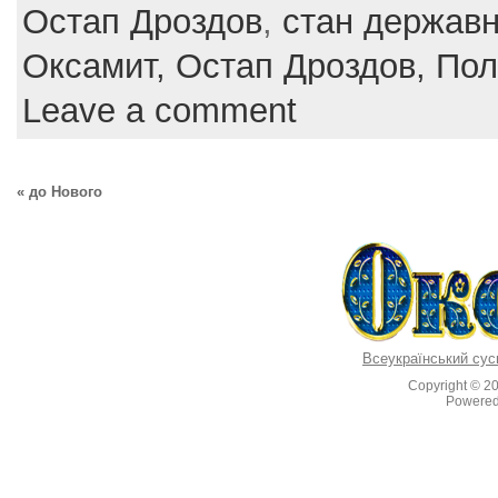
e
er
e
l
e
Остап Дроздов
,
стан державн
b
st
Оксамит,
Остап Дроздов,
Пол
o
Leave a comment
o
k
« до Нового
Всеукраїнський сус
Copyright © 2
Powere