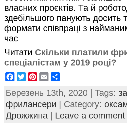
власних проєктів. Та й робото
здебільшого панують досить т
формати співпраці з наймани
час
Читати
Cкільки платили фр
спеціалістам у 2019 році?
F
T
Pi
E
S
a
w
nt
m
h
Березень 13th, 2020 | Tags:
з
c
itt
er
ai
ar
e
er
e
l
e
фрилансери
| Category:
окса
b
st
Дрожжина
|
Leave a comment
o