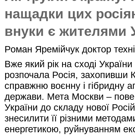
нащадки цих росіян,
внуки є жителями 
Роман Яремійчук доктор техн
Вже який рік на сході України 
розпочала Росія, захопивши 
справжню воєнну і гібридну а
держави. Мета Москви – пове
України до складу нової Росій
знесилити її різними методам
енергетикою, руйнуванням ек