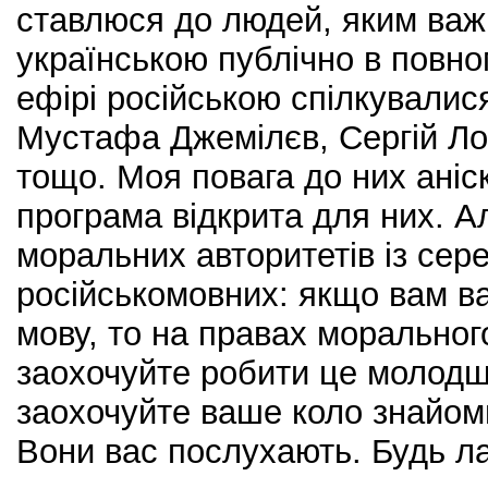
ставлюся до людей, яким важ
українською публічно в повно
ефірі російською спілкувалис
Мустафа Джемілєв, Сергій Ло
тощо. Моя повага до них аніс
програма відкрита для них. А
моральних авторитетів із се
російськомовних: якщо вам в
мову, то на правах моральног
заохочуйте робити це молодш
заохочуйте ваше коло знайоми
Вони вас послухають. Будь л