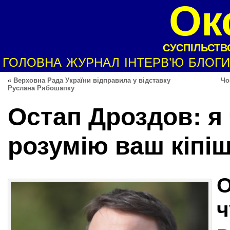
Ок
СУСПІЛЬСТВО
ГОЛОВНА
ЖУРНАЛ
ІНТЕРВ’Ю
БЛОГИ
«
Верховна Рада України відправила у відставку
Чо
Руслана Рябошапку
Остап Дроздов: я
розумію ваш кіпі
О
ч