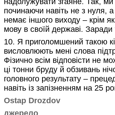
надолужувати згаяне. Так, ми
починаючи навіть не з нуля, а
немає іншого виходу – крім я
мову в своїй державі. Заради 
10. Я приголомшений такою кі
висловлюють мені слова підтр
Фізично всім відповісти не мо
ці тонни бруду й обзивань ніч
головного результату – преце
навіть із запізненням на 25 р
Ostap Drozdov
джерело