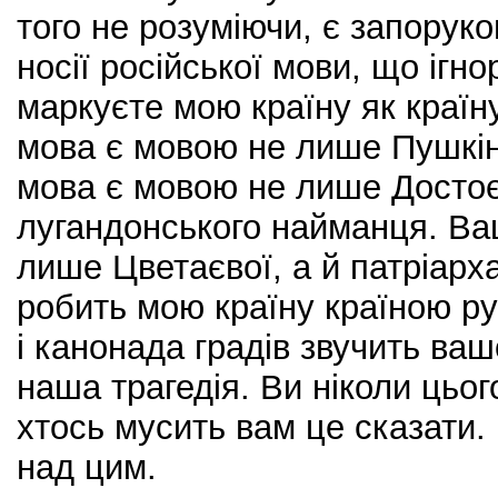
того не розуміючи, є запоруко
носії російської мови, що ігно
маркуєте мою країну як країн
мова є мовою не лише Пушкіна
мова є мовою не лише Достоє
лугандонського найманця. Ва
лише Цветаєвої, а й патріарх
робить мою країну країною ру
і канонада градів звучить ва
наша трагедія. Ви ніколи цьог
хтось мусить вам це сказати.
над цим.