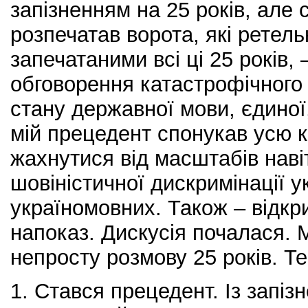
запізненням на 25 років, але
розпечатав ворота, які ретел
запечатаними всі ці 25 років,
обговорення катастрофічного 
стану державної мови, єдиної,
мій прецедент спонукав усю к
жахнутися від масштабів навіт
шовіністичної дискримінації у
україномовних. Також – відкри
напоказ. Дискусія почалася. 
непросту розмову 25 років. Те
1. Стався прецедент. Із запіз