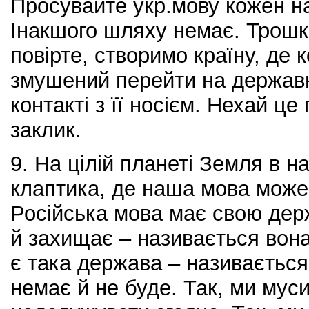
Просувайте укр.мову кожен на
Інакшого шляху немає. Трошк
повірте, створимо країну, де
змушений перейти на держав
контакті з її носієм. Нехай ц
заклик.
9. На цілій планеті Земля в н
клаптика, де наша мова може
Російська мова має свою дер
й захищає – називається вона
є така держава – називається 
немає й не буде. Так, ми мус