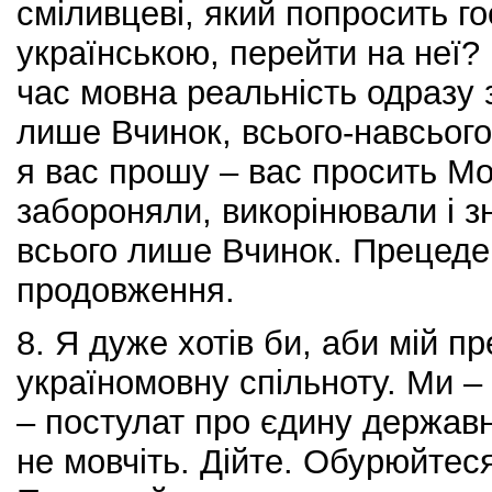
сміливцеві, який попросить го
українською, перейти на неї?
час мовна реальність одразу 
лише Вчинок, всього-навсього
я вас прошу – вас просить Мо
забороняли, викорінювали і 
всього лише Вчинок. Прецеде
продовження.
8. Я дуже хотів би, аби мій 
україномовну спільноту. Ми – 
– постулат про єдину державн
не мовчіть. Дійте. Обурюйтес