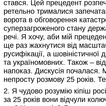
стався. Цей прецедент розпеч
ретельно трималися запечатан
ворота в обговорення катастр
суперзагроженого стану держа
речі. Я хочу, аби мій прецеде
ще раз жахнутися від масштаб
русифікації, а шовіністичної 
та україномовних. Також – від
напоказ. Дискусія почалася. 
непросту розмову 25 років. Те
2. Я чудово розумію кіпіш ро
за 25 років вони відчули кол