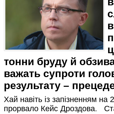
в
с
в
п
ц
тонни бруду й обзива
важать супроти голо
результату – прецеде
Хай навіть із запізненням на 
прорвало Кейс Дроздова. Ста