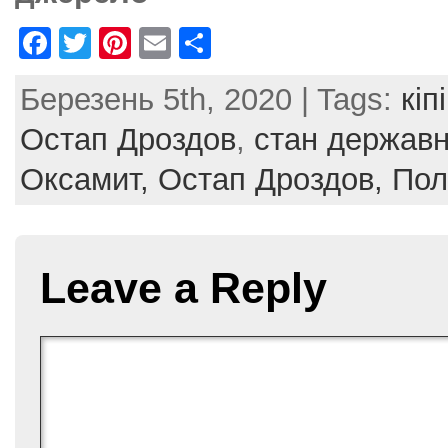
F
T
Pi
E
S
a
w
nt
m
h
Березень 5th, 2020 | Tags:
кіп
c
itt
er
ai
ar
e
er
e
l
e
Остап Дроздов
,
стан державн
b
st
Оксамит,
Остап Дроздов,
Пол
o
o
k
Leave a Reply