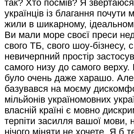
так? Хто посмів? Я звертаюс
українців із благання почути м
жили в шикарному, ідеальном
Ви мали море своєї преси н
свого ТБ, свого шоу-бізнесу, 
невичерпний простір застосув
самого низу до самого верху. В
було очень даже харашо. Ал
базувався на моєму дискомфо
мільйонів україномовних україн
власній країні є мовно дискр
терпіти засилля вашої мови, 
нічого міняти не хочете. Я б т