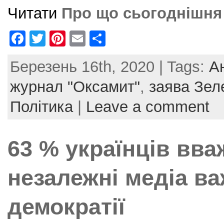
Читати
Про що сьогоднішня
F
T
Pi
E
S
a
w
nt
m
h
Березень 16th, 2020 | Tags:
А
c
itt
er
ai
ar
e
er
e
l
e
журнал "Оксамит"
,
заява Зел
b
st
Політика
|
Leave a comment
o
o
63 % українців вв
k
незалежні медіа в
демократії