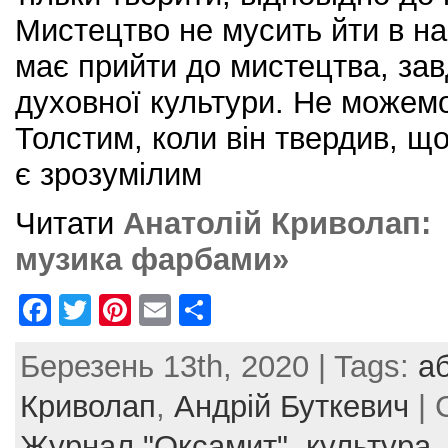
Мистецтво не мусить йти в на
має прийти до мистецтва, за
духовної культури. Не можемо
Толстим, коли він твердив, щ
є зрозумілим
Читати
Анатолій Криволап: 
музика фарбами»
F
T
Pi
E
S
a
w
nt
m
h
Березень 13th, 2020 | Tags:
а
c
itt
er
ai
ar
e
er
e
l
e
Криволап
,
Андрій Буткевич
| 
b
st
Журнал "Оксамит",
культура