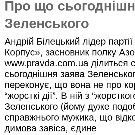
Про що сьогоднішн
o
k
Зеленського
Андрій Білецький лідер парті
Корпус», засновник полку Азо
www.pravda.com.ua ділиться 
сьогоднішня заява Зеленськог
переконує, що вона не про ко
“жорсткі дії”. В ній з “жорстк
Зеленського (йому дуже подо
справжнього мужика, що відкос
димова завіса, єдине