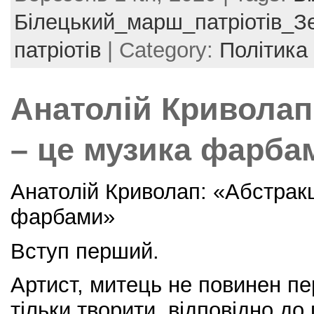
e
er
e
l
e
Білецький_марш_патріотів_З
b
st
патріотів
| Category:
Політика
o
o
Анатолій Криволап
k
– це музика фарба
Анатолій Криволап: «Абстракц
фарбами»
Вступ перший.
Артист, митець не повинен п
тільки творити, відповідно до 