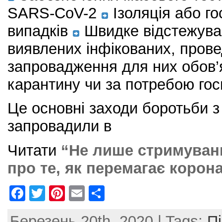
SARS-CoV-2
Ізоляція або го
випадків
Швидке відстежуван
виявлених інфікованих, пров
запровадження для них обов’я
карантину чи за потребою госп
Це основні заходи боротьби з
запровадили в
Читати
“Не лише стримуванн
про те, як перемагає корон
F
T
Pi
E
S
a
w
nt
m
h
Березень 20th, 2020 | Tags:
П