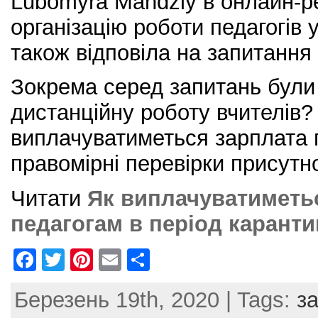
Lubomyra Mandziy в онлайн-р
організацію роботи педагогів 
також відповіла на запитання 
Зокрема серед запитань були 
дистанційну роботу вчителів
виплачуватиметься зарплата
правомірні перевірки присутн
Читати
Як виплачуватиметь
педагогам в період карант
F
T
Pi
E
S
a
w
nt
m
h
Березень 19th, 2020 | Tags:
з
c
itt
er
ai
ar