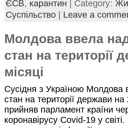
e
er
e
l
e
ЄСВ
,
карантин
| Category:
Жи
b
st
Суспільство
|
Leave a comme
o
o
Молдова ввела на
k
стан на території 
місяці
Сусідня з Україною Молдова 
стан на території держави на 
прийняв парламент країни че
коронавірусу Covid-19 у світі.