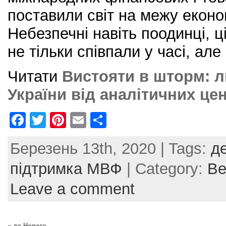
поставили світ на межу еконо
Небезпечні навіть поодинці, ц
не тільки співпали у часі, ал
Читати
Вистояти в шторм: л
України від аналітичних це
F
T
Pi
E
S
a
w
nt
m
h
Березень 13th, 2020 | Tags:
д
c
itt
er
ai
ar
e
er
e
l
e
підтримка МВФ
| Category:
Ве
b
st
Leave a comment
o
o
« до Нового