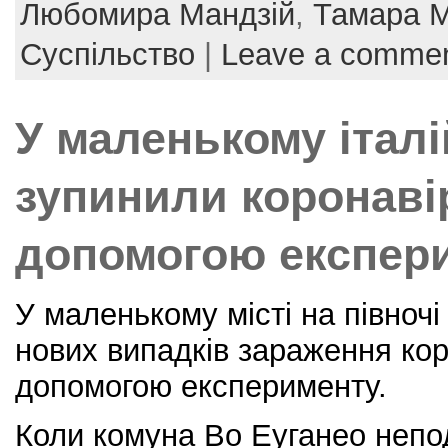
e
er
e
l
e
Любомира Мандзій
,
Тамара 
b
st
Суспільство
|
Leave a comme
o
o
У маленькому італі
k
зупинили коронаві
допомогою експер
У маленькому місті на півночі
нових випадків зараження ко
допомогою експерименту.
Коли комуна Во Еуганео непод