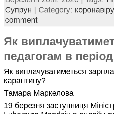
c
itt
er
ai
ar
e
er
e
l
e
Супрун
| Category:
коронавір
b
st
comment
o
o
Як виплачуватимет
k
педагогам в періо
Як виплачуватиметься зарплат
карантину?
Тамара Маркелова
19 березня заступниця Міністр