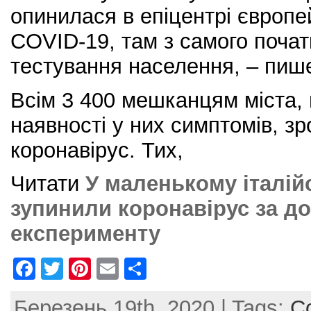
опинилася в епіцентрі європе
COVID-19, там з самого почат
тестування населення, – пиш
Всім 3 400 мешканцям міста, 
наявності у них симптомів, з
коронавірус. Тих,
Читати
У маленькому італій
зупинили коронавірус за д
експерименту
F
T
Pi
E
S
a
w
nt
m
h
Березень 19th, 2020 | Tags:
C