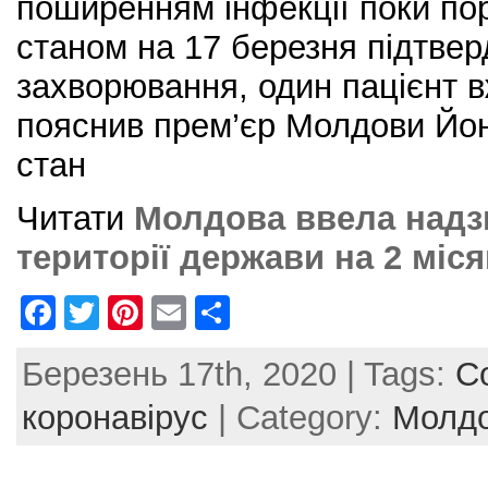
поширенням інфекції поки пор
станом на 17 березня підтвер
захворювання, один пацієнт в
пояснив прем’єр Молдови Йон
стан
Читати
Молдова ввела надз
території держави на 2 міся
F
T
Pi
E
S
a
w
nt
m
h
Березень 17th, 2020 | Tags:
C
c
itt
er
ai
ar
e
er
e
l
e
коронавірус
| Category:
Молд
b
st
o