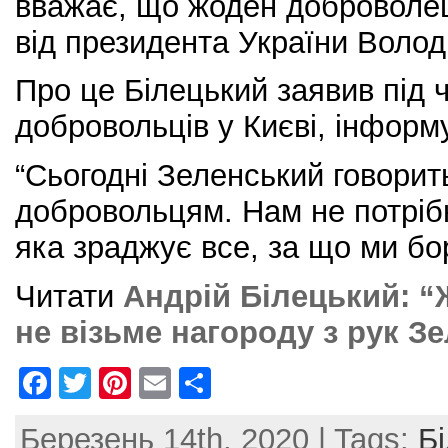
вважає, що жоден доброволец
від президента України Воло
Про це Білецький заявив під 
добровольців у Києві, інформ
“Сьогодні Зеленський говорить
добровольцям. Нам не потрібн
яка зраджує все, за що ми бо
Читати
Андрій Білецький: 
не візьме нагороду з рук З
F
T
Pi
E
S
a
w
nt
m
h
Березень 14th, 2020 | Tags:
Б
c
itt
er
ai
ar