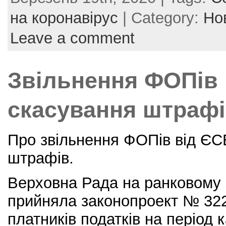
c
itt
er
ai
ar
e
er
e
l
e
на коронавірус
| Category:
Но
b
st
Leave a comment
o
o
Звільнення ФОПів 
k
скасування штраф
Про звільнення ФОПів від ЄС
штрафів.
Верховна Рада на ранковому 
прийняла законопроект № 32
платників податків на період 