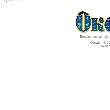
k
Всеукраїнський сус
Copyright © 2
Powere