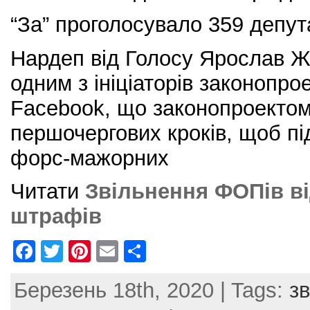
“За” проголосувало 359 депута
Нардеп від Голосу Ярослав Ж
одним з ініціаторів законопрое
Facebook, що законопроекто
першочергових кроків, щоб пі
форс-мажорних
Читати
Звільнення ФОПів ві
штрафів
F
T
Pi
E
S
a
w
nt
m
h
Березень 18th, 2020 | Tags:
з
c
itt
er
ai
ar