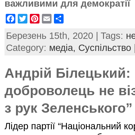
важливими для демократії
F
T
Pi
E
S
a
w
nt
m
h
Березень 15th, 2020 | Tags:
н
c
itt
er
ai
ar
e
er
e
l
e
Category:
медіа,
Суспільство
b
st
o
Андрій Білецький:
o
k
доброволець не ві
з рук Зеленського”
Лідер партії “Національний к