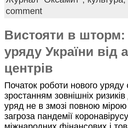
o
comment
o
k
Вистояти в шторм:
уряду України від 
центрів
Початок роботи нового уряду 
зростанням зовнішніх ризиків 
уряд не в змозі повною мірою
загроза пандемії коронавірусу
міжнародних фінансових і то