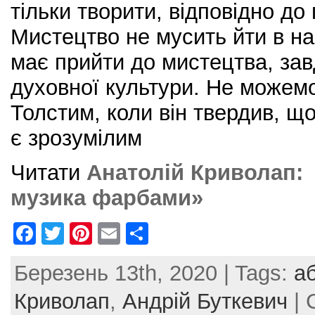
тільки творити, відповідно до 
Мистецтво не мусить йти в на
має прийти до мистецтва, за
духовної культури. Не можемо
Толстим, коли він твердив, щ
є зрозумілим
Читати
Анатолій Криволап: 
музика фарбами»
F
T
Pi
E
S
a
w
nt
m
h
Березень 13th, 2020 | Tags:
а
c
itt
er
ai
ar
e
er
e
l
e
Криволап
,
Андрій Буткевич
| 