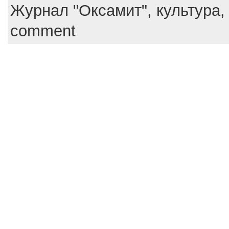
b
st
Журнал "Оксамит",
культура
o
comment
o
k