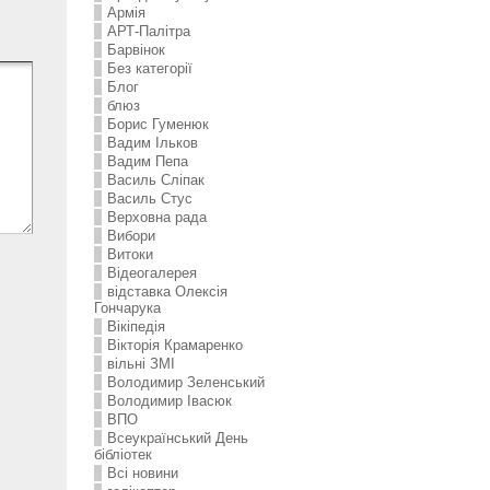
Армія
АРТ-Палітра
Барвінок
Без категорії
Блог
блюз
Борис Гуменюк
Вадим Ільков
Вадим Пепа
Василь Сліпак
Василь Стус
Верховна рада
Вибори
Витоки
Відеогалерея
відставка Олексія
Гончарука
Вікіпедія
Вікторія Крамаренко
вільні ЗМІ
Володимир Зеленський
Володимир Івасюк
ВПО
Всеукраїнський День
бібліотек
Всі новини