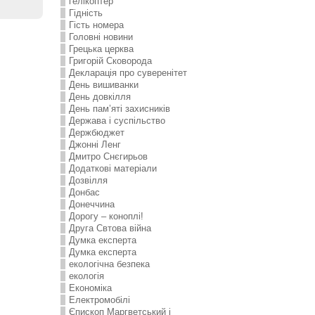
гелікоптер
Гідність
Гість номера
Головні новини
Грецька церква
Григорій Сковорода
Декларація про суверенітет
День вишиванки
День довкілля
День пам’яті захисників
Держава і суспільство
Держбюджет
Джонні Ленг
Дмитро Снєгирьов
Додаткові матеріали
Дозвілля
Донбас
Донеччина
Дорогу – коноплі!
Друга Свтова війна
Думка експерта
Думка експерта
екологічна безпека
екологія
Економіка
Електромобілі
Єпископ Маргветський і