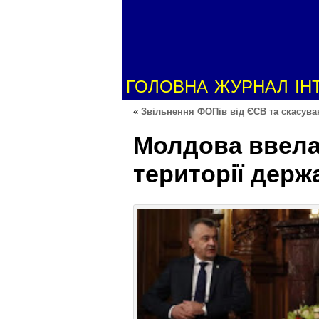
ГОЛОВНА
ЖУРНАЛ
ІН
«
Звільнення ФОПів від ЄСВ та скасув
Молдова ввела
території держа