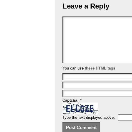
b
st
Leave a Reply
o
o
k
You can use
these HTML tags
Captcha
*
Type the text displayed above: