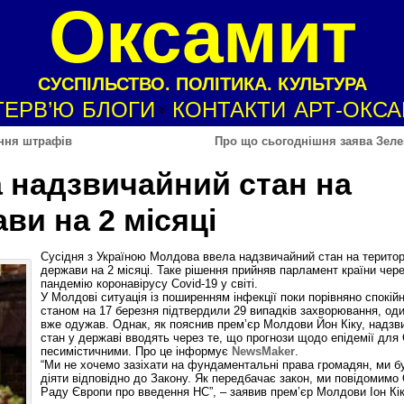
Оксамит
СУСПІЛЬСТВО. ПОЛІТИКА. КУЛЬТУРА
ТЕРВ’Ю
БЛОГИ
КОНТАКТИ
АРТ-ОКС
ання штрафів
Про що сьогоднішня заява Зеле
 надзвичайний стан на
ви на 2 місяці
Сусідня з Україною Молдова ввела надзвичайний стан на територ
держави на 2 місяці. Таке рішення прийняв парламент країни чер
пандемію коронавірусу Covid-19 у світі.
У Молдові ситуація із поширенням інфекції поки порівняно спокій
станом на 17 березня підтвердили 29 випадків захворювання, оди
вже одужав. Однак, як пояснив прем’єр Молдови Йон Кіку, надзв
стан у державі вводять через те, що прогнози щодо епідемії для
песимістичними. Про це інформує
NewsMaker
.
“Ми не хочемо зазіхати на фундаментальні права громадян, ми 
діяти відповідно до Закону. Як передбачає закон, ми повідомимо
Раду Європи про введення НС”, – заявив прем’єр Молдови Іон Кік