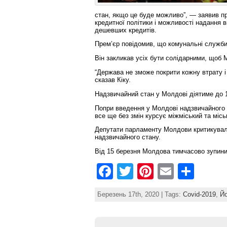
стан, якщо це буде можливо”, — заявив пр
кредитної політики і можливості надання 
дешевших кредитів.
Прем’єр повідомив, що комунальні служби
Він закликав усіх бути солідарними, щоб М
“Держава не зможе покрити кожну втрату і 
сказав Кіку.
Надзвичайний стан у Молдові діятиме до 
Попри введення у Молдові надзвичайного ст
все ще без змін курсує міжміський та місь
Депутати парламенту Молдови критикували 
надзвичайного стану.
Від 15 березня Молдова тимчасово зупини
F
T
Pi
E
S
a
w
nt
m
h
Березень 17th, 2020 | Tags:
Covid-2019
,
Йо
c
itt
er
ai
ar
e
er
e
l
e