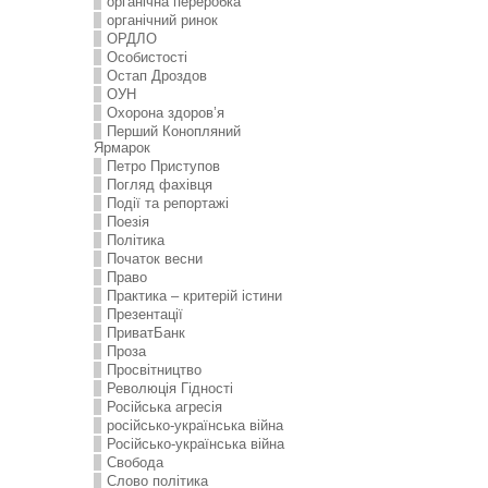
органічна переробка
органічний ринок
ОРДЛО
Особистості
Остап Дроздов
ОУН
Охорона здоров’я
Перший Конопляний
Ярмарок
Петро Приступов
Погляд фахівця
Події та репортажі
Поезія
Політика
Початок весни
Право
Практика – критерій істини
Презентації
ПриватБанк
Проза
Просвітництво
Революція Гідності
Російська агресія
російсько-українська війна
Російсько-українська війна
Свобода
Слово політика