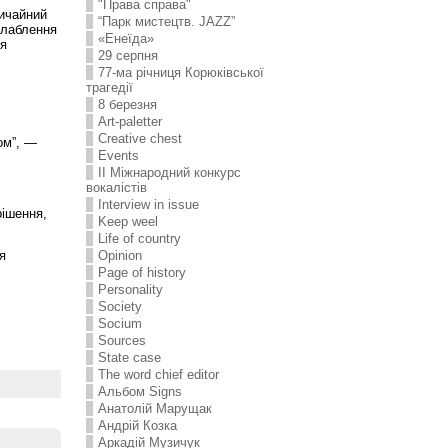
"Права справа"
вичайний
“Парк мистецтв. JAZZ”
слаблення
«Енеїда»
ня
29 серпня
77-ма річниця Корюківської
трагедії
8 березня
Art-paletter
Creative chest
ом”, —
Events
II Міжнародний конкурс
вокалістів
Interview in issue
рішення,
Keep weel
Life of country
Opinion
я
Page of history
Personality
Society
Socium
Sources
State case
The word chief editor
Альбом Signs
Анатолій Марущак
Андрій Козка
Аркадій Музичук