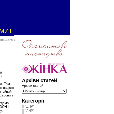
АМИТ
нського
»
ії
ез
Архіви статей
на. Там
Архіви статей
н пацієнт
ичайний
 Європи є
Категорії
будемо
"ДНР"
 ООН і
у.
"ЛНР"