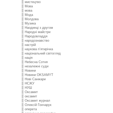
мистецтво
Мова
мова
Мода
Молдова
Музика
Наодинці з другом
Народні майстри
Народовладдя
народознавство
настрій
наукова п’ятирічка
національний світогляд
нація
Небесна Сотня
незалежні суди
Новини
Новини OKSAMYT
Нові Санжари
НСЖУ
НУШ
Оксамит
оксамит
Оксамит журнал
Олексій Гончарук
оперета