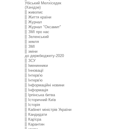
Убіський Мелхіседек
(Хачідзе)
живопис
Життя країни
Журнал
Журнал "Оксамит"
ЗMI про нас
Зеленський
земля
ЗМІ
зміни
до держбюджету-2020
ЗСУ
Іменинники
Інновації
Інтерв'ю
Інтерв'ю
Інформаційні новини
Інформація
Ірпінська битва
Історичний Київ
Історія
Кабінет міністрів України
Кандидати
Кар'єра
Карантин