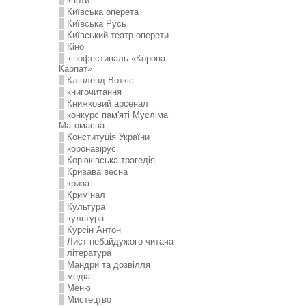
квоти
Київська оперета
Київська Русь
Київський театр оперети
Кіно
кінофестиваль «Корона
Карпат»
Клівленд Воткіс
книгочитання
Книжковий арсенал
конкурс пам'яті Мусліма
Магомаєва
Конституція України
коронавірус
Корюківська трагедія
Кривава весна
криза
Кримінал
Культура
культура
Курсін Антон
Лист небайдужого читача
література
Мандри та дозвілля
медіа
Меню
Мистецтво