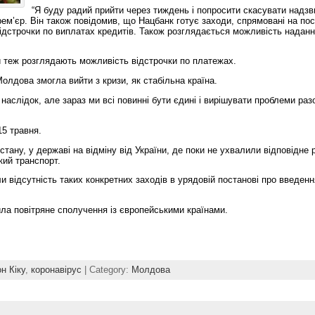
“Я буду радий прийти через тиждень і попросити скасувати надз
ем’єр. Він також повідомив, що Нацбанк готує заходи, спрямовані на по
відстрочки по виплатах кредитів. Також розглядається можливість надан
 теж розглядають можливість відстрочки по платежах.
олдова змогла вийти з кризи, як стабільна країна.
наслідок, але зараз ми всі повинні бути єдині і вирішувати проблеми раз
15 травня.
ану, у державі на відміну від України, де поки не ухвалили відповідне 
кий транспорт.
відсутність таких конкретних заходів в урядовій постанові про введенн
ла повітряне сполучення із європейськими країнами.
н Кіку
,
коронавірус
| Category:
Молдова