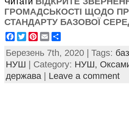
Читати
ВІДКРИТЕ ЗВЕРНЕН
ГРОМАДСЬКОСТІ ЩОДО П
СТАНДАРТУ БАЗОВОЇ СЕРЕД
F
T
Pi
E
S
a
w
nt
m
h
Березень 7th, 2020 | Tags:
баз
c
itt
er
ai
ar
e
er
e
l
e
НУШ
| Category:
НУШ,
Оксам
b
st
держава
|
Leave a comment
o
o
k