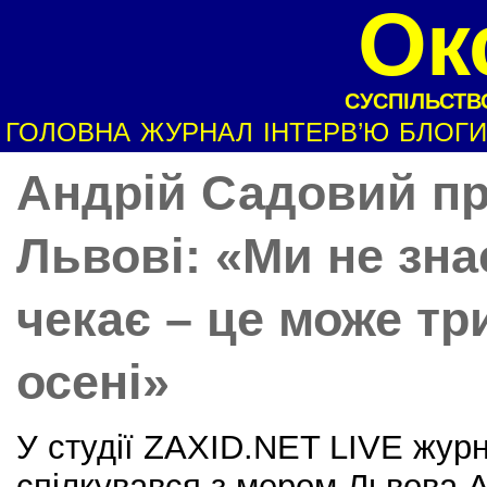
Ок
СУСПІЛЬСТВО
ГОЛОВНА
ЖУРНАЛ
ІНТЕРВ’Ю
БЛОГИ
Андрій Садовий пр
Львові: «Ми не зна
чекає – це може тр
осені»
У студії ZAXID.NET LIVE жур
спілкувався з мером Львова 