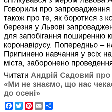
Говорили про запровадження к
також про те, як боротися з к
березня у Львові запровадже
для запобігання поширенню к
коронавірусу. Попередньо – н
Припинено навчання у всіх н
міста, заборонено проведенн
Читати
Андрій Садовий про 
«Ми не знаємо, що нас чека
до осені»
F
T
Pi
E
S