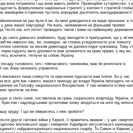
куди вони потрапили і що вони мають робити. Провінційне хуторянство, з 
датність формулювати національні стратегії у контексті стратегій глоба
кає манівцями історичних пустель впродовж десятиліть малодержавності.
абезпечення не раз були й ви, бо мені доводилося на ваше прохання, в т
 у день вашої інаугурації. На жаль, незважаючи на фальшиві прояви
ада “після нас хоч потоп” провадить також і вами на найвищому державно
 до свого давнього знайомого, буду виходити із припущення, що у зв’язк
риб’ям навколо вас, ви, очевидно, не сповна усвідомлюєте усю повноту
іплені гонитвою за зиском домочадці чи далекоглядні чужоземці. Тому ст
 переслідують мету допомогти вам зупинитися на краю прірви, у яку ви, 
есь вскочити, тягнучи за собою Україну.
осаду головного, хоч і тимчасового, чиновника, мав би розпочати із
ий час йому належить управляти.
 викликати лише співчуття та прагнення підкласти вам плече. Бо у час
за все, для вас самого, вашого приходу до влади Україна проходить чи н
дження на Голгофу національного Воскресіння. У такі моменти істини на
ких пролягає на віки.
их зі своїх синів, поставлена на грань соціального апартеїду Україна, я
ід Хрестом і надлюдськими зусиллями знову зводиться на ноги під непос
вашу оруду. І що ви збираєтесь з нею зробити?
 після другої світової війни у Європі, її правитель вважає – у цих смерте
циллою московської орди і хабарною Харибдою несусвітнього казнокрад
єдиного і найдорогоціннішого національного скарбу. То Симон із Киренеї