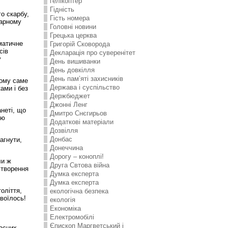
гелікоптер
Гідність
го скарбу,
Гість номера
тарному
Головні новини
Грецька церква
матичне
Григорій Сковорода
сів
Декларація про суверенітет
у
День вишиванки
День довкілля
День пам’яті захисників
Чому саме
Держава і суспільство
ами і без
Держбюджет
Джонні Ленг
анеті, що
Дмитро Снєгирьов
ію
Додаткові матеріали
Дозвілля
Донбас
агнути,
Донеччина
Дорогу – коноплі!
ли ж
Друга Свтова війна
створення
Думка експерта
Думка експерта
оліття,
екологічна безпека
воїлось!
екологія
Економіка
Електромобілі
Єпископ Маргветський і
часних