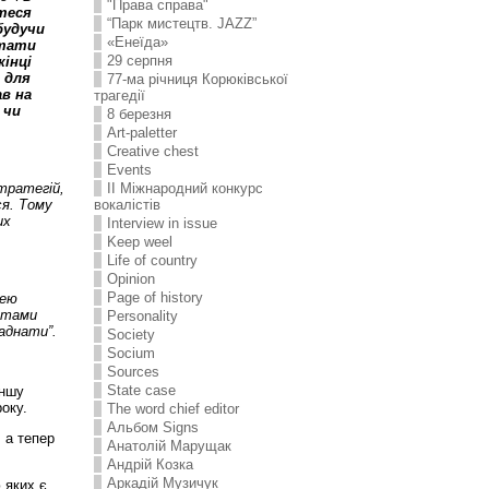
"Права справа"
теся
“Парк мистецтв. JAZZ”
будучи
«Енеїда»
стати
29 серпня
кінці
 для
77-ма річниця Корюківської
в на
трагедії
 чи
8 березня
Art-paletter
Creative chest
Events
тратегій,
II Міжнародний конкурс
я. Тому
вокалістів
их
Interview in issue
Keep weel
Life of country
Opinion
Page of history
нею
ефтами
Personality
аднати”.
Society
Socium
Sources
State case
еншу
оку.
The word chief editor
Альбом Signs
 а тепер
Анатолій Марущак
Андрій Козка
Аркадій Музичук
 яких є