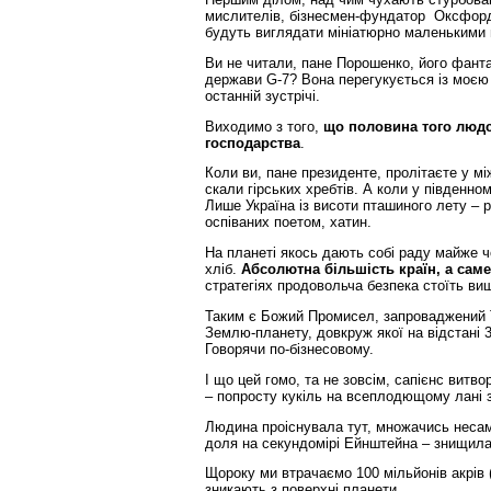
мислителів, бізнесмен-фундатор Оксфорд
будуть виглядати мініатюрно маленькими 
Ви не читали, пане Порошенко, його фанта
держави G-7? Вона перегукується із моєю
останній зустрічі.
Виходимо з того,
що половина того людст
господарства
.
Коли ви, пане президенте, пролітаєте у м
скали гірських хребтів. А коли у південно
Лише Україна із висоти пташиного лету – 
оспіваних поетом, хатин.
На планеті якось дають собі раду майже ч
хліб.
Абсолютна більшість країн, а сам
стратегіях продовольча безпека стоїть вищ
Таким є Божий Промисел, запроваджений Т
Землю-планету, довкруж якої на відстані 
Говорячи по-бізнесовому.
І що цей гомо, та не зовсім, сапієнс витво
– попросту кукіль на всеплодющому лані 
Людина проіснувала тут, множачись несамов
доля на секундомірі Ейнштейна – знищила т
Щороку ми втрачаємо 100 мільйонів акрів (
зникають з поверхні планети.