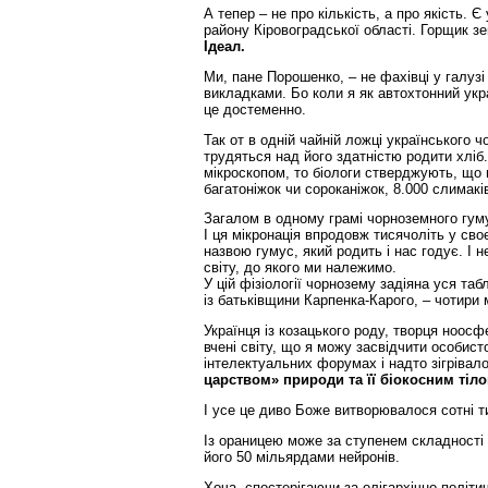
А тепер – не про кількість, а про якість. 
району Кіровоградської області. Горщик зе
Ідеал.
Ми, пане Порошенко, – не фахівці у галуз
викладками. Бо коли я як автохтонний укр
це достеменно.
Так от в одній чайній ложці українського ч
трудяться над його здатністю родити хліб
мікроскопом, то біологи стверджують, що 
багатоніжок чи сороканіжок, 8.000 слимаків
Загалом в одному грамі чорноземного гум
І ця мікронація впродовж тисячоліть у св
назвою гумус, який родить і нас годує. І н
світу, до якого ми належимо.
У цій фізіології чорнозему задіяна уся та
із батьківщини Карпенка-Карого, – чотири 
Українця із козацького роду, творця ноо
вчені світу, що я можу засвідчити особис
інтелектуальних форумах і надто зігрівал
царством» природи та її біокосним тіло
І усе це диво Боже витворювалося сотні ти
Із ораницею може за ступенем складності
його 50 мільярдами нейронів.
Хоча, спостерігаючи за олігархічно-політи