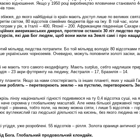
і, маємо відношення. Якщо у 1950 році виробництво яловичини становило 4
нів тонн.
біжжя, до якого найбідніші із країн мають доступ лише по великих свята
ретім світом, 80 відсотків сімейних бюджетів йде на їжу. В той час, коли
грам у рік, в Італії – 400, Японії – 200. Африканцям південніше Сахари ц
ійних американських джерел, протягом останніх 30 літ людство про
сурсів, які дав Бог людям, щоб вони жили на Землі самі і про нащад
тий мільярд людства потрапити. Бо той мільярд володіє 80 відсотками 
ише українських чорноземів. Очевидно, можуть поповнити золоті засіки, а
нсі не мають того самого екодефіциту. Мають surplus, себто надлишок пр
ндія – 23 акри футпринту на людину, Австралія – 17, Бразилія – 14.
 планети. Якщо за нами спостерігають із інших планеті, яких у нашій Га
они роблять – перетворюють землю – на пустелю, перетворюють Зе
 крізь лінзу національної гідності подивимося на ту 0,4 відсотка суші, на 
 наче скромна у глобальному масштабі. Але нема більшої державної тери
иторії – рівнина, тобто поле, на якому можна сіяти, і лише 5 відсотків – гор
ює вуглекислий газ людської діяльності на кисень, без якого людина не
і угіддя, уже розроблені. 55 відсотків – рілля. Золота ораниця античної у
 від Бога. Глобальний продовольчий клондайк.