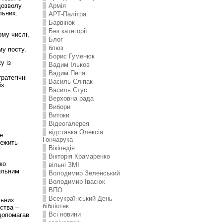
дозволу
Армія
льних.
АРТ-Палітра
Барвінок
Без категорії
ому числі,
Блог
блюз
му посту.
Борис Гуменюк
у із
Вадим Ільков
Вадим Пепа
ратегічні
Василь Сліпак
із
Василь Стус
Верховна рада
Вибори
Витоки
Відеогалерея
відставка Олексія
е
Гончарука
лежить
Вікіпедія
Вікторія Крамаренко
ко
вільні ЗМІ
ильним
Володимир Зеленський
Володимир Івасюк
ВПО
Всеукраїнський День
льних
бібліотек
ства –
Всі новини
 допомагав