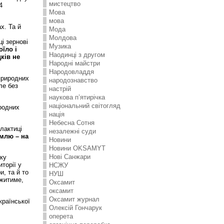
мистецтво
4
Мова
мова
х. Та й
Мода
Молдова
і зернові
Музика
їло і
Наодинці з другом
ків не
Народні майстри
Народовладдя
природних
народознавство
ле без
настрій
наукова п’ятирічка
національний світогляд
иродних
нація
Небесна Сотня
лактиці
незалежні суди
млю – на
Новини
Новини OKSAMYT
Нові Санжари
яку
торії у
НСЖУ
и, та й то
НУШ
 житиме,
Оксамит
оксамит
Оксамит журнал
країнської
Олексій Гончарук
оперета