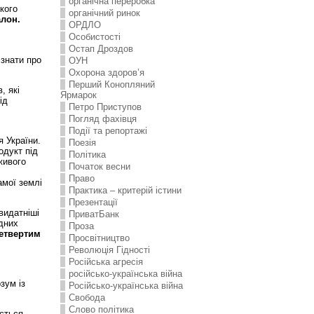
органічна переробка
ького
органічний ринок
алон.
ОРДЛО
Особистості
Остап Дроздов
 знати про
ОУН
Охорона здоров’я
Перший Конопляний
, які
Ярмарок
ід
Петро Приступов
Погляд фахівця
Події та репортажі
 України.
Поезія
одукт під
Політика
 живого
Початок весни
Право
амої землі
Практика – критерій істини
Презентації
видатніші
ПриватБанк
одних
Проза
етвертим
Просвітництво
Революція Гідності
Російська агресія
російсько-українська війна
зум із
Російсько-українська війна
Свобода
Слово політика
ється,