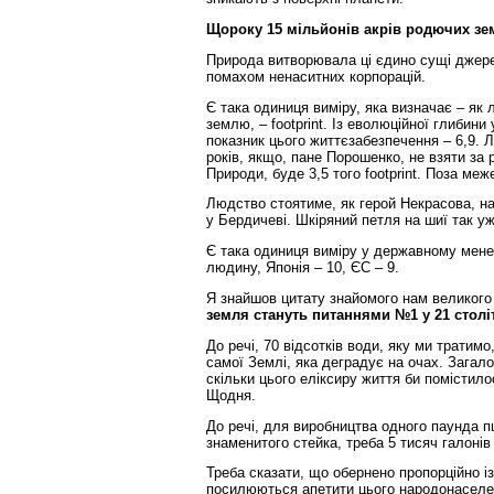
Щороку 15 мільйонів акрів родючих зе
Природа витворювала ці єдино сущі джере
помахом ненаситних корпорацій.
Є така одиниця виміру, яка визначає – як
землю, – footprint. Із еволюційної глибини
показник цього життєзабезпечення – 6,9. 
років, якщо, пане Порошенко, не взяти за 
Природи, буде 3,5 того footprint. Поза меж
Людство стоятиме, як герой Некрасова, на
у Бердичеві. Шкіряний петля на шиї так у
Є така одиниця виміру у державному менедж
людину, Японія – 10, ЄС – 9.
Я знайшов цитату знайомого нам великого
земля стануть питаннями №1 у 21 століт
До речі, 70 відсотків води, яку ми тратимо
самої Землі, яка деградує на очах. Загал
скільки цього еліксиру життя би помістил
Щодня.
До речі, для виробництва одного паунда п
знаменитого стейка, треба 5 тисяч галонів 
Треба сказати, що обернено пропорційно і
посилюються апетити цього народонаселен