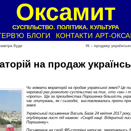
Оксамит
СУСПІЛЬСТВО. ПОЛІТИКА. КУЛЬТУРА
ТЕРВ’Ю
БЛОГИ
КОНТАКТИ
АРТ-ОКС
завтра буде
Ні – продажу українсько
аторій на продаж українсь
Чи знімати мораторій на продаж української землі? Це п
черговий раз розкололо суспільство на тих, хто «за» і 
«проти». Ще за президенства Порошенка більшість украї
час опитувань, як і сьогодні, висловлювались проти пр
землі.
Український письменник Василь Базів 24 квітня 2017 року
опублікував лист під назвою: «Скарб нації. Відкритий л
Порошенку».
Письменник на своїй ФБ-сторінці написав, звертаючись д