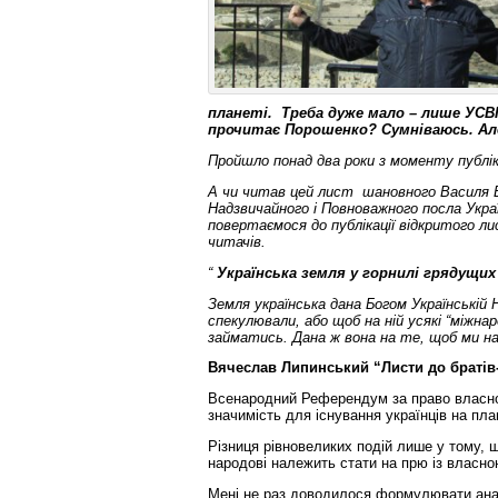
планеті. Треба дуже мало – лише УСВ
прочитає Порошенко? Сумніваюсь. Ал
Пройшло понад два роки з моменту публіка
А чи читав цей лист шановного Василя 
Надзвичайного і Повноважного посла Укра
повертаємося до публікації відкритого ли
читачів.
“
Українська земля у горнилі грядущи
Земля українська дана Богом Українській Н
спекулювали, або щоб на ній усякі “міжна
займатись. Дана ж вона на те, щоб ми на
Вячеслав Липинський “Листи до братів-х
Всенародний Референдум за право власнос
значимість для існування українців на пл
Різниця рівновеликих подій лише у тому, 
народові належить стати на прю із власн
Мені не раз доводилося формулювати анал