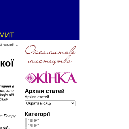
АМИТ
ї землі!
»
кої
итання в
Архіви статей
тих, хто
нців під
Архіви статей
одажу
,
Категорії
ист Петру
"ДНР"
"ЛНР"
о ФБ-