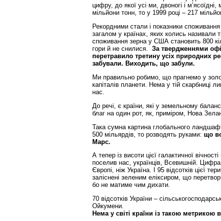
цифру, до якої усі ми, двоногі і м’ясоїдн
мільйони тонн, то у 1999 році – 217 мільйо
Рекордними стали і показники споживання з
загалом у країнах, яких колись називали т
споживання зерна у США становить 800 кіло
гори й не снилися.
За твердженнями офіц
перетравило третину усіх природних ре
забували. Виходить, що забули.
Ми правильно робимо, що прагнемо у золо
капіталів планети. Нема у тій скарбниці л
нас.
До речі, є країни, які у земельному бала
благ на один рот, як, приміром, Нова Зела
Така сумна картина глобального ландшафту
500 мільярдів, то розводять руками:
що в
Марс.
А тепер із висоти цієї галактичної вічності
поселив нас, українців, Всевишній. Цифра
Європі, ніж Україна. І 95 відсотків цієї тер
заліснені зеленим еліксиром, що перетвор
бо не матиме чим дихати.
70 відсотків України – сільськогосподарськ
Ойкумени.
Нема у світі країни із такою метрикою