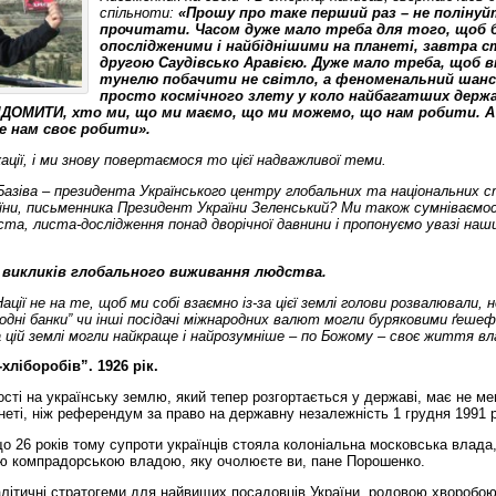
спільноти:
«Прошу про таке перший раз – не полінуй
прочитати. Часом дуже мало треба для того, щоб 
опослідженими і найбіднішими на планеті, завтра 
другою Саудівсько Аравією. Дуже мало треба, щоб в
тунелю побачити не світло, а феноменальний шанс
просто космічного злету у коло найбагатших держа
ІДОМИТИ, хто ми, що ми маємо, що ми можемо, що нам робити. А
е нам своє робити».
ції, і ми знову повертаємося то цієї надважливої теми.
Базіва –
президента Українського центру глобальних та національних с
їни, письменника
Президент України Зеленський? Ми також сумніваємос
ста, листа-дослідження понад дворічної давнини і пропонуємо увазі наш
х викликів глобального виживання людства.
ації не на те, щоб ми собі взаємно із-за цієї землі голови розвалювали, 
родні банки” чи інші посідачі міжнародних валют могли буряковими ґеш
 цій землі могли найкраще і найрозумніше – по Божому – своє життя вл
ліборобів”. 1926 рік.
ті на українську землю, який тепер розгортається у державі, має не м
анеті, ніж референдум за право на державну незалежність 1 грудня 1991 р
що 26 років тому супроти українців стояла колоніальна московська влада,
ою компрадорською владою, яку очолюєте ви, пане Порошенко.
ітичні стратогеми для найвищих посадовців України, родовою хворобою