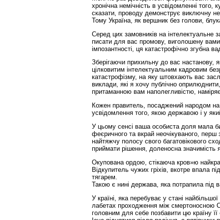
хронічна немічність в усвідомленні того, 
сказати, проводу демонструє виключну нез
Тому Україна, як вершник без голови, блу
Серед цих замовників на інтелектуальне з
писати для вас промову, виголошену вами
імпозантності, ця катастрофічно згубна в
Зберігаючи прихильну до вас настанову, як
цілковитим інтелектуальним кадровим без
катастрофізму, на яку штовхають вас засл
виклади, які я хочу публічно оприлюднити,
притаманною вам наполегливістю, наміряєт
Кожен правитель, посаджений народом на п
усвідомлення того, якою державою і у як
У цьому сенсі ваша особиста доля мала би
феєричного та вкрай неочікуваного, перш 
найтяжчу полосу свого багатовікового схо
приймати рішення, доленосна значимість я
Окупована ордою, стікаюча кров»ю найкращ
Відкупитель чужих гріхів, вкотре впала п
тягарем.
Такою є нині держава, яка потрапила під 
У країні, яка перебуває у стані найбільшої
лабетах проходження між смертоносною С
головним для себе позбавити цю країну її 