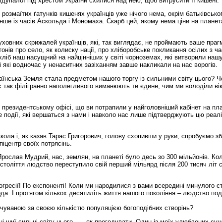
 підупалої під хрестом України схилися над нею, щоб витрусити її кишені.
 розмаїтих ґатунків кишенях українців уже нічого нема, окрім батьківсько
е із часів Аскольда і Мономаха. Скарб цей, якому нема ціни на плане
ховних скрижалей українців, які, так виглядає, не проймають ваше праг
нів про село, як колиску нації, про хліборобське покликання осілих з ча
 хліб наш насущний на найцінніших у світі чорноземах, які витворили наш
 і які водночас у ненаситних зазіханням завше накликали на нас ворогів.
аїнська Земля стала предметом нашого торгу із сильними світу цього? 
 так філігранно наполегливого виманюють те єдине, чим ми володіли вік
 у президентському офісі, що ви потрапили у найголовніший кабінет на пл
 події, які вершаться з нами і навколо нас лише підтверджують цю реал
ола і, як казав Тарас Григорович, голову схопивши у руки, спробуємо зб
піцентр своїх потрясінь.
Ярослав Мудрий, нас, землян, на планеті було десь зо 300 мільйонів. Ко
століття людство переступило свій перший мільярд після 200 тисяч літ 
огресії! По експоненті! Коли ми народилися з вами всередині минулого ст
да. І протягом кількох десятиліть життя нашого покоління – людство под
ечуваною за своєю кількістю популяцією богоподібних створінь?
 шиї сильні світу цього, – як прогодувати. Один із моїх улюблених су