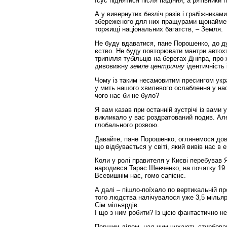
Ісус піднятися після падіння, а рятівники
А у вивернутих безліч разів і грабіжниками
збереженого для них пращурами щонайменш
торжищі національних багатств, – Земля.
Не буду вдаватися, пане Порошенко, до ду
єство. Не буду повторювати мантри автохто
трипілля тубільців на берегах Дніпра, про
дивовижну
земле центричну
ідентичність
Чому із таким несамовитим пресингом укр
у мить нашого хвилевого ослаблення у нас
чого нас би не було?
Я вам казав при останній зустрічі із вами
викликало у вас роздратований подив. Але
глобального розвою.
Давайте, пане Порошенко, оглянемося довк
що відбувається у світі, який вивів нас в е
Коли у ролі правителя у Києві перебував 
народився Тарас Шевченко, на початку 19 
Всевишнім нас, гомо сапієнс.
А далі – пішло-поїхало по вертикальній пр
того людства налічувалося уже 3,5 мільяр
Сім мільярдів.
І що з ним робити? Із цією фантастично н
Першим ділом, над чим чухають стурбовані