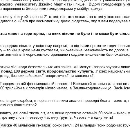
ського університету Джеймс Мартін так і пише: «Відомі голодомори у 
в порівнянні із ймовірними голодоморами у майбутньому».
стичну книгу «Значення 21 століття», яка лежить на столі у кожного гла
 дилогією «Сага про космологічну долю людства», яку я вам подарував 
ва живе на територіях, на яких ніколи не було і не може бути сільс
іжнародних візитах у східному напрямі, то під вами протягом годин польо
му – то кінця краю нема пустелям, чи океанічна безконечність по дорозі 
рай земний із її чорноземною ораницею і садами вишневими біля охайних,
отири мільярди безземельних «кріпаків», які можуть розраховувати лиш
е понад 100 держав світу, продовольство купують.
У їхніх національни
е від безпеки військової, енергетичної чи соціальної.
ворцем на цій феноменальній планеті. І Всевишній створив для нас не 
300 трильйонів кілометрів нікого немає, а Землю-годувальницю. Засіб існ
ряє із цим скарбом, в порівнянні з яким хвалені природні блага – золото, 
земного блаженства?
ито, дві сотні тисяч літ, але лише протягом останніх 50 років – якась 
ретину лісів і четверту частину ґрунтів. Чверть – в одну мить!
майже 40 мільйонів гектарів) орної землі, 24 мільярди тонн родючих ґрун