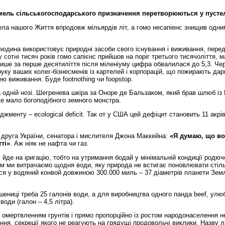
мель сільськогосподарського призначення перетворюються у пусте
ла нашого Життя впродовж мільярдів літ, а гомо несапіенс знищив одни
 людина використовує природні засоби свого існування і виживання, перед
 у сотні тисяч років гомо сапієнс прийшов на поріг третього тисячоліття, 
Лише за перше десятиліття після міленіуму цифра обвалилася до 5,3. Че
руку ваших колег-бізнесменів із картелей і корпорацій, що пожирають дар
ею виживання. Буде footnothing чи foopstop.
 одній нозі. Шегренева шкіра за Оноре де Бальзаком, який брав шлюб із
же мало богоподібного земного монстра.
менту – ecological deficit. Так от у США цей дефіцит становить 11 акрі
 друга України, сенатора і мислителя Джона Маккейна:
«Я думаю, що во
ті»
. Аж ніяк не нафта чи газ.
, йде на іригацію, тобто на утримання бодай у мінімальній кондиції родючо
ом ми витрачаємо щодня води, яку природа не встигає поновлювати стіль
ося у водяний конвой довжиною 300.000 миль – 37 діаметрів планети Зем
шениці треба 25 галонів води, а для виробництва одного панда beef, улюб
води (галон – 4,5 літра).
з омертвленням грунтів і прямо пропорційно із ростом народонаселення н
ня, секреції якого не реагують на грядущі продовольчі виклики. Назву 