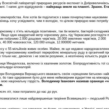
Є у Всесвітній лабораторії природних ресурсів експонат із Добровеличківс
млі. І напис для відвідувачів –
найкраща земля на планеті. Зразок. Ет
і землеробства. Але хотів би поділитися з вами почерпнутими науковими
аїнець хочу усвідомити, чим я володію, то цілком природно маю потребу
орнозему є п’ять мільярдів позитивних, так би мовити, бактерій-складників
. Якщо один квадратний метр чорнозему десь під Черкасами розгледіти п
ми побачимо 2.000 дощових черв’яків, 20.000 земляних черв’яків, 2.000
, 40.000 новохвосток, 120.000 кліщів, 12.000000 нитчаків.
усу є 55 мільйонів живих особин. Майже, як ще недавно народонаселення
оєму чорноземному комбінаті переробляє мінеральну руду в органічний пр
е тільки нас, двоногих і не зовсім розумних, а незліченну кількість родів
блиця Менделєєва, включно із хваленим золотом. Біопродуктивність тої с
мільярди кілокалорій.
сфери Володимира Вернадського вважають своїм «хрещеним батьком» най
то, бо таке одкровення було для мене неймовірним відкриттям на міжнар
о мою національну гордість.
Володимир Іванович називав ораницю «ч
м.
сяч літ, поки потрапило до нас до рук.
 позмагатися лише найдовершеніше творіння Всевишнього – людський Ро
чною «елітою», що завелася, як будяк, на чорноземах, в Україні, мені зда