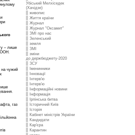
Убіський Мелхіседек
минулому
(Хачідзе)
живопис
ви
Життя країни
при
Журнал
Журнал "Оксамит"
ЗMI про нас
ького
Зеленський
земля
ту – лише
ЗМІ
в ООН.
зміни
до держбюджету-2020
ЗСУ
Іменинники
е на чужий
Інновації
х
Інтерв'ю
Інтерв'ю
лише
Інформаційні новини
ування.
Інформація
Ірпінська битва
нафта, газ
Історичний Київ
Історія
Кабінет міністрів України
мільйонна
Кандидати
Кар'єра
Карантин
тів