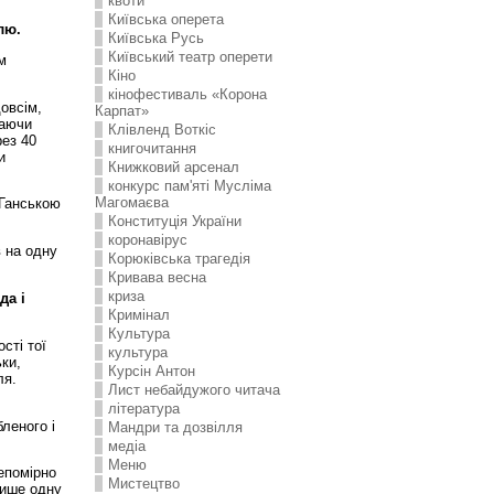
квоти
Київська оперета
лю.
Київська Русь
Київський театр оперети
м
Кіно
кінофестиваль «Корона
овсім,
Карпат»
маючи
Клівленд Воткіс
рез 40
книгочитання
и
Книжковий арсенал
конкурс пам'яті Мусліма
Магомаєва
 Ганською
Конституція України
коронавірус
в на одну
Корюківська трагедія
Кривава весна
криза
да і
Кримінал
Культура
сті тої
культура
ки,
Курсін Антон
ля.
Лист небайдужого читача
література
леного і
Мандри та дозвілля
медіа
Меню
епомірно
Мистецтво
лише одну