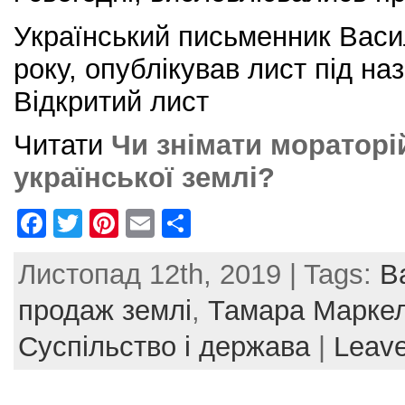
Український письменник Васил
року, опублікував лист під на
Відкритий лист
Читати
Чи знімати мораторі
української землі?
F
T
Pi
E
S
a
w
nt
m
h
Листопад 12th, 2019 | Tags:
В
c
itt
er
ai
ar
e
er
e
l
e
продаж землі
,
Тамара Марке
b
st
Суспільство і держава
|
Leav
o
o