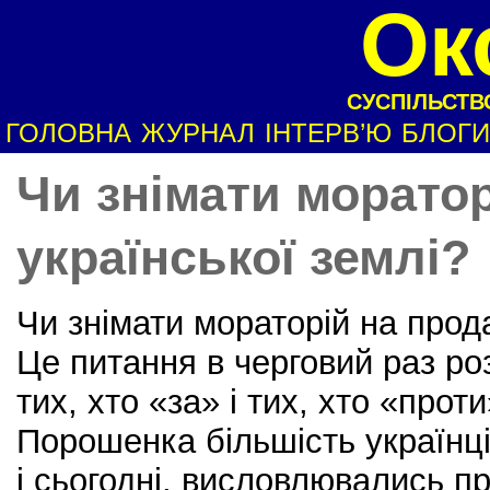
Ок
СУСПІЛЬСТВО
ГОЛОВНА
ЖУРНАЛ
ІНТЕРВ’Ю
БЛОГИ
Чи знімати морато
української землі?
Чи знімати мораторій на прод
Це питання в черговий раз ро
тих, хто «за» і тих, хто «про
Порошенка більшість українці
і сьогодні, висловлювались п