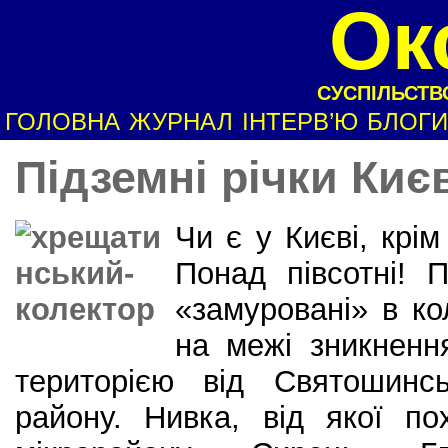
Ок
СУСПІЛЬСТВО
ГОЛОВНА
ЖУРНАЛ
ІНТЕРВ’Ю
БЛОГИ
Підземні річки Киє
Чи є у Києві, крім
Понад півсотні! П
«замуровані» в ко
на межі зникнення
територією від Святошинсь
району. Нивка, від якої по