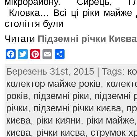
мікрорайону. Сирець, Гл
Кловка… Всі ці ріки майже 
століття були
Читати
Підземні річки Києва
F
T
Pi
E
S
a
w
nt
m
h
Березень 31st, 2015 | Tags:
к
c
itt
er
ai
ar
e
er
e
l
e
колектор майже років
,
колект
b
st
років
,
підземні ріки
,
підземні 
o
річки
,
підземні річки києва
,
пр
o
києва
,
ріки кияни
,
ріки майже
k
києва
,
річки києва
,
струмок х