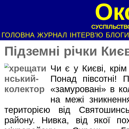
Ок
СУСПІЛЬСТВО
ГОЛОВНА
ЖУРНАЛ
ІНТЕРВ’Ю
БЛОГИ
Підземні річки Киє
Чи є у Києві, крім
Понад півсотні! П
«замуровані» в ко
на межі зникнення
територією від Святошинсь
району. Нивка, від якої по