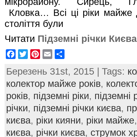
мікрорайону. Сирець, Гл
Кловка… Всі ці ріки майже 
століття були
Читати
Підземні річки Києва
F
T
Pi
E
S
a
w
nt
m
h
Березень 31st, 2015 | Tags:
к
c
itt
er
ai
ar
e
er
e
l
e
колектор майже років
,
колект
b
st
років
,
підземні ріки
,
підземні 
o
річки
,
підземні річки києва
,
пр
o
києва
,
ріки кияни
,
ріки майже
k
києва
,
річки києва
,
струмок х