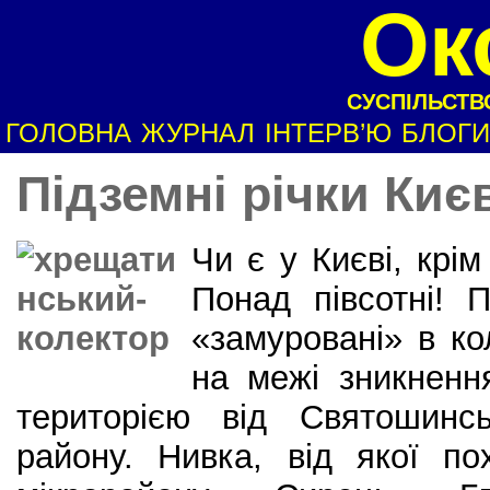
Ок
СУСПІЛЬСТВО
ГОЛОВНА
ЖУРНАЛ
ІНТЕРВ’Ю
БЛОГИ
Підземні річки Киє
Чи є у Києві, крім
Понад півсотні! П
«замуровані» в ко
на межі зникнення
територією від Святошинсь
району. Нивка, від якої по