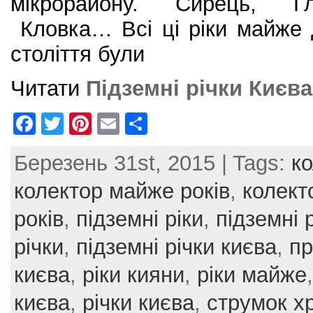
мікрорайону. Сирець, Гл
Кловка… Всі ці ріки майже 
століття були
Читати
Підземні річки Києва
F
T
Pi
E
S
a
w
nt
m
h
Березень 31st, 2015 | Tags:
к
c
itt
er
ai
ar
e
er
e
l
e
колектор майже років
,
колект
b
st
років
,
підземні ріки
,
підземні 
o
річки
,
підземні річки києва
,
пр
o
києва
,
ріки кияни
,
ріки майже
k
києва
,
річки києва
,
струмок х