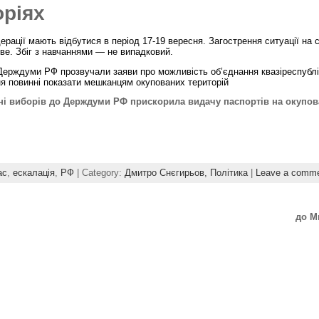
оріях
рації мають відбутися в період 17-19 вересня. Загострення ситуації на 
ве. Збіг з навчаннями — не випадковий.
 Держдуми РФ прозвучали заяви про можливість об’єднання квазіреспублі
ня повинні показати мешканцям окупованих територій
ні виборів до Держдуми РФ прискорила видачу паспортів на окупо
ас
,
ескалація
,
РФ
| Category:
Дмитро Снєгирьов,
Політика
|
Leave a comm
до М