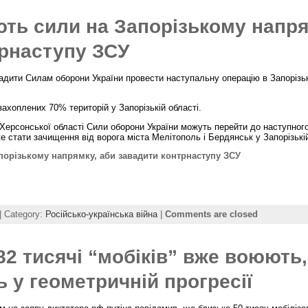
ть сили на Запорізькому напря
трнаступу ЗСУ
вадити Силам оборони України провести наступальну операцію в Запорізь
ахоплених 70% територій у Запорізькій області.
в Херсонської області Сили оборони України можуть перейти до наступног
е стати зачищення від ворога міста Мелітополь і Бердянськ у Запорізькі
орізькому напрямку, аби завадити контрнаступу ЗСУ
| Category:
Російсько-українська війна
|
Comments are closed
82 тисячі “мобіків” вже воюють,
ь у геометричній прогресії