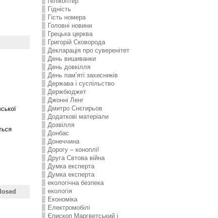
гелікоптер
Гідність
Гість номера
Головні новини
Грецька церква
Григорій Сковорода
Декларація про суверенітет
День вишиванки
День довкілля
День пам’яті захисників
Держава і суспільство
Держбюджет
Джонні Ленг
Дмитро Снєгирьов
вської
Додаткові матеріали
Дозвілля
ться
Донбас
Донеччина
Дорогу – коноплі!
Друга Свтова війна
Думка експерта
Думка експерта
екологічна безпека
екологія
losed
Економіка
Електромобілі
Єпископ Маргветський і