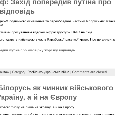
ф: Захід попередив путіна про
відповідь
дер-М подвійного оснащення та переобладнає частину білоруських літакі
ою.
ожливим просуванням ядерної інфраструктури НАТО на схід.
ого удару є найвищою з часів Карибської ракетної кризи. Про це днями з
едив путіна про ймовірну жорстку відповідь
шантаж
| Category:
Російсько-українська війна
|
Comments are closed
ілорусь як чинник військового
країну, а й на Європу
ового тиску не лише на Україну, а й на Європу.
шенко заявив, що Росія і Білорусь домовилися про розгортання спільно