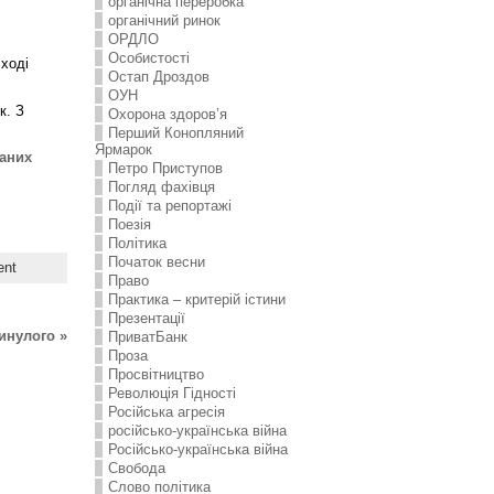
органічна переробка
органічний ринок
ОРДЛО
Особистості
сході
Остап Дроздов
ОУН
к. З
Охорона здоров’я
Перший Конопляний
Ярмарок
ваних
Петро Приступов
Погляд фахівця
Події та репортажі
Поезія
Політика
Початок весни
ent
Право
Практика – критерій істини
Презентації
инулого »
ПриватБанк
Проза
Просвітництво
Революція Гідності
Російська агресія
російсько-українська війна
Російсько-українська війна
Свобода
Слово політика