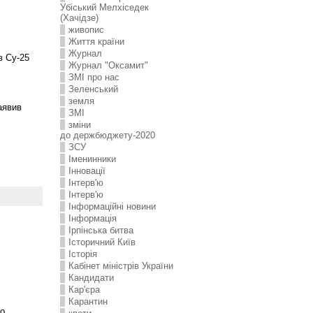
Убіський Мелхіседек
(Хачідзе)
живопис
Життя країни
Журнал
в Су-25
Журнал "Оксамит"
ЗMI про нас
Зеленський
земля
аявив
ЗМІ
зміни
до держбюджету-2020
ЗСУ
Іменинники
Інновації
Інтерв'ю
Інтерв'ю
Інформаційні новини
Інформація
Ірпінська битва
Історичний Київ
Історія
Кабінет міністрів України
Кандидати
Кар'єра
Карантин
го