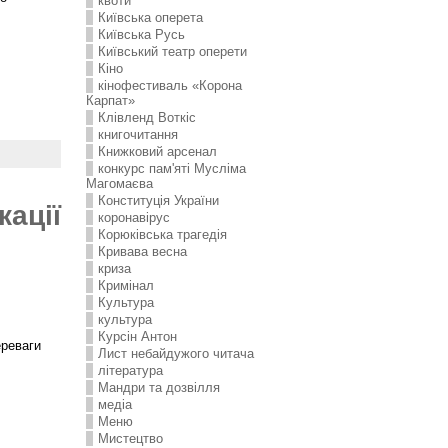
квоти
Київська оперета
Київська Русь
Київський театр оперети
Кіно
кінофестиваль «Корона
Карпат»
Клівленд Воткіс
книгочитання
Книжковий арсенал
конкурс пам'яті Мусліма
Магомаєва
Конституція України
кації
коронавірус
Корюківська трагедія
Кривава весна
криза
Кримінал
Культура
культура
Курсін Антон
ереваги
Лист небайдужого читача
література
Мандри та дозвілля
медіа
Меню
Мистецтво