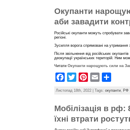
e
er
e
l
e
Окупанти нарощую
b
st
аби завадити кон
o
o
Російські окупанти можуть спробувати за
регіоні.
k
Зусилля ворога спрямовані на утримання з
Після звільнення від російських окупанті
деокупації українських територій. Ним мож
Читати
Окупанти нарощують сили на Зап
F
T
Pi
E
S
a
w
nt
m
h
Листопад 18th, 2022 | Tags:
окупанти
,
РФ
c
itt
er
ai
ar
e
er
e
l
e
Мобілізація в рф: 
b
st
їхні втрати ростут
o