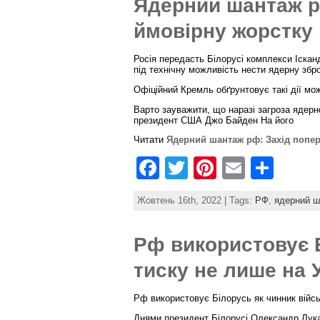
Ядерний шантаж р
b
st
ймовірну жорстку 
o
o
Росія передасть Білорусі комплекси Іскан
під технічну можливість нести ядерну збр
k
Офіційний Кремль обґрунтовує такі дії м
Варто зауважити, що наразі загроза ядерн
президент США Джо Байден На його
Читати
Ядерний шантаж рф: Захід попер
F
T
Pi
E
S
a
w
nt
m
h
Жовтень 16th, 2022 | Tags:
РФ
,
ядерний 
c
itt
er
ai
ar
e
er
e
l
e
Рф використовує Б
b
st
тиску не лише на У
o
o
Рф використовує Білорусь як чинник військ
Днями президент Білорусі Олександр Лука