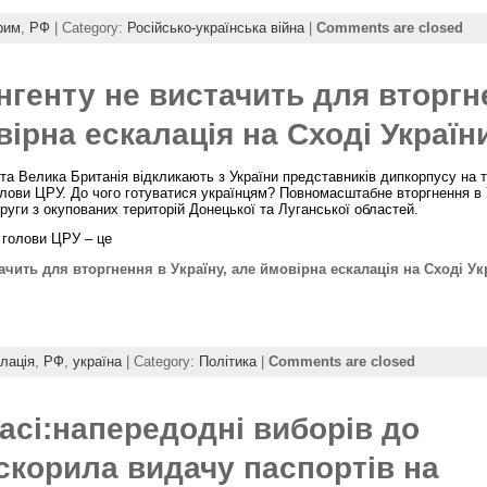
рим
,
РФ
| Category:
Російсько-українська війна
|
Comments are closed
нгенту не вистачить для вторгн
вірна ескалація на Сході Україн
а Велика Британія відкликають з України представників дипкорпусу на т
 голови ЦРУ. До чого готуватися українцям? Повномасштабне вторгнення в 
уги з окупованих територій Донецької та Луганської областей.
 голови ЦРУ – це
ачить для вторгнення в Україну, але ймовірна ескалація на Сході Ук
лація
,
РФ
,
україна
| Category:
Політика
|
Comments are closed
асі:напередодні виборів до
корила видачу паспортів на