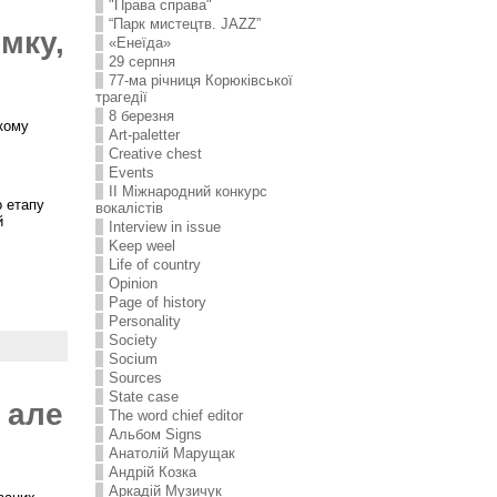
"Права справа"
“Парк мистецтв. JAZZ”
мку,
«Енеїда»
29 серпня
77-ма річниця Корюківської
трагедії
8 березня
кому
Art-paletter
Creative chest
Events
II Міжнародний конкурс
о етапу
вокалістів
й
Interview in issue
Keep weel
Life of country
Opinion
Page of history
Personality
Society
Socium
Sources
State case
 але
The word chief editor
Альбом Signs
Анатолій Марущак
Андрій Козка
Аркадій Музичук