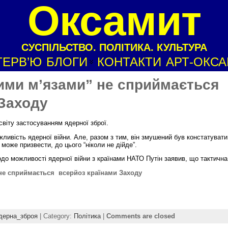
Оксамит
СУСПІЛЬСТВО. ПОЛІТИКА. КУЛЬТУРА
ТЕРВ’Ю
БЛОГИ
КОНТАКТИ
АРТ-ОКС
ними м’язами” не сприймається
 Заходу
віту застосуванням ядерної зброї.
жливість ядерної війни. Але, разом з тим, він змушений був констатувати
 може призвести, до цього “ніколи не дійде”.
до можливості ядерної війни з країнами НАТО Путін заявив, що тактичн
не сприймається всерйоз країнами Заходу
дерна_зброя
| Category:
Політика
|
Comments are closed