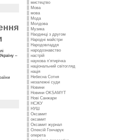
мистецтво
Мова
мова
Мода
Молдова
ення
Музика
Наодинці з другом
и
Народні майстри
Народовладдя
народознавство
лі
Україну –
настрій
наукова п’ятирічка
національний світогляд
нація
Небесна Сотня
раїни
незалежні суди
Новини
Новини OKSAMYT
Нові Санжари
НСЖУ
НУШ
Оксамит
оксамит
Оксамит журнал
Олексій Гончарук
оперета