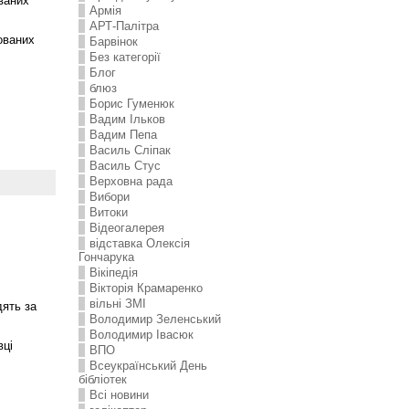
ваних
Армія
АРТ-Палітра
ованих
Барвінок
Без категорії
Блог
блюз
Борис Гуменюк
Вадим Ільков
Вадим Пепа
Василь Сліпак
Василь Стус
Верховна рада
Вибори
Витоки
Відеогалерея
відставка Олексія
Гончарука
Вікіпедія
Вікторія Крамаренко
вільні ЗМІ
дять за
Володимир Зеленський
Володимир Івасюк
вці
ВПО
Всеукраїнський День
бібліотек
Всі новини