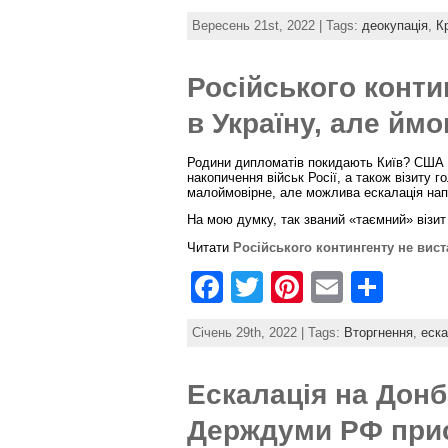
a
w
nt
m
h
Вересень 21st, 2022 | Tags:
деокупація
,
К
c
itt
er
ai
ar
e
er
e
l
e
Російського конти
b
st
в Україну, але ймо
o
o
Родини дипломатів покидають Київ? США т
накопичення військ Росії, а також візиту
малоймовірне, але можлива ескалація напр
k
На мою думку, так званий «таємний» візит
Читати
Російського контингенту не вист
F
T
Pi
E
S
a
w
nt
m
h
Січень 29th, 2022 | Tags:
Вторгнення
,
еска
c
itt
er
ai
ar
e
er
e
l
e
Ескалація на Донб
b
st
Держдуми РФ прис
o