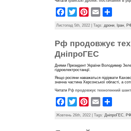
Читати
Іранські дрони: постачання в р
F
T
Pi
E
S
a
w
nt
m
h
Листопад 5th, 2022 | Tags:
дрони
,
Іран
,
Р
c
itt
er
ai
ar
e
er
e
l
e
Рф продовжує тех
b
st
ДніпроГЕС
o
o
Днями Президент України Володимир Зелен
гідроелектростанції.
k
Якщо росіяни наважаться підірвати Каховс
значна частина Херсонської області, а со
Читати
Рф продовжує техногенний шант
F
T
Pi
E
S
a
w
nt
m
h
Жовтень 26th, 2022 | Tags:
ДніпроГЕС
,
Р
c
itt
er
ai
ar
e
er
e
l
e