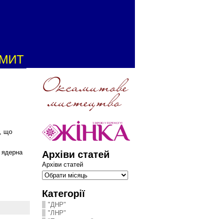
АМИТ
, що
Архіви статей
а ядерна
Архіви статей
Категорії
"ДНР"
"ЛНР"