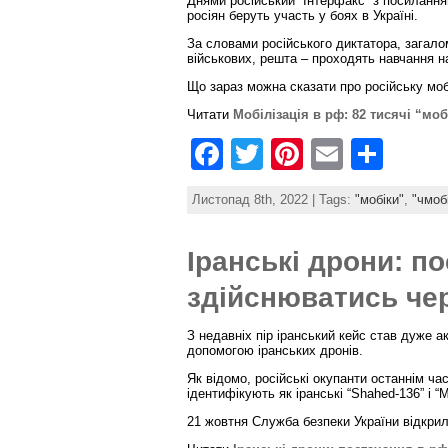
o
Днями російський “Інтерфакс” з посилання
росіян беруть участь у боях в Україні.
k
За словами російського диктатора, загало
військових, решта – проходять навчання на
Що зараз можна сказати про російську моб
Читати
Мобілізація в рф: 82 тисячі “моб
F
T
Pi
E
S
a
w
nt
m
h
Листопад 8th, 2022 | Tags:
"мобіки"
,
"чмоб
c
itt
er
ai
ar
e
er
e
l
e
Іранські дрони: п
b
st
здійснюватись чер
o
o
З недавніх пір іранський кейс став дуже а
допомогою іранських дронів.
k
Як відомо, російські окупанти останнім ча
ідентифікують як іранські “Shahed-136” і “M
21 жовтня Служба безпеки України відкри