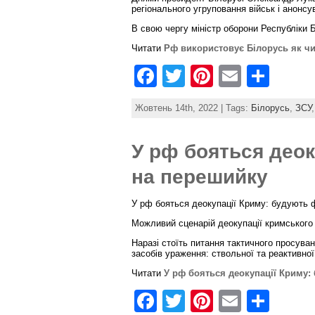
k
регіонального угруповання військ і анонсу
В свою чергу міністр оборони Республіки Б
Читати
Рф використовує Білорусь як чин
F
T
Pi
E
S
a
w
nt
m
h
Жовтень 14th, 2022 | Tags:
Білорусь
,
ЗСУ
c
itt
er
ai
ar
e
er
e
l
e
У рф бояться деок
b
st
на перешийку
o
o
У рф бояться деокупації Криму: будують ф
Можливий сценарій деокупації кримського 
k
Наразі стоїть питання тактичного просува
засобів ураження: ствольної та реактивної
Читати
У рф бояться деокупації Криму:
F
T
Pi
E
S