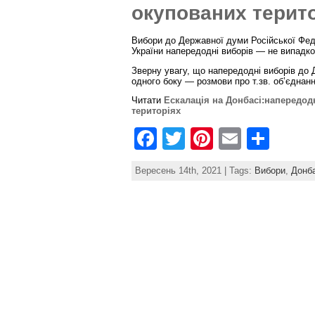
окупованих терит
o
k
Вибори до Державної думи Російської Феде
України напередодні виборів — не випадко
Зверну увагу, що напередодні виборів до
одного боку — розмови про т.зв. об’єднан
Читати
Ескалація на Донбасі:напередод
територіях
F
T
Pi
E
S
a
w
nt
m
h
Вересень 14th, 2021 | Tags:
Вибори
,
Донб
c
itt
er
ai
ar
e
er
e
l
e
b
st
o
o
k