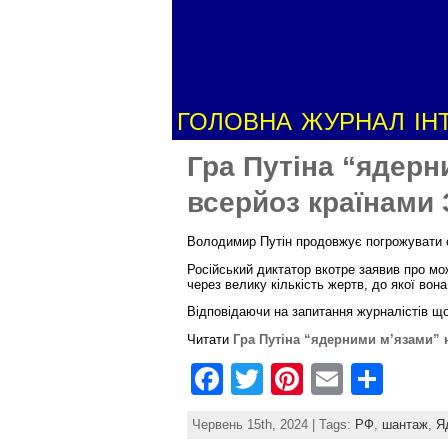
ГОЛОВНА
ЖУРНАЛ
ІН
Гра Путіна “ядер
всерйоз країнами
Володимир Путін продовжує погрожувати с
Російський диктатор вкотре заявив про мо
через велику кількість жертв, до якої вона
Відповідаючи на запитання журналістів що
Читати
Гра Путіна “ядерними м’язами” 
F
T
Pi
E
S
a
w
nt
m
h
Червень 15th, 2024 | Tags:
РФ
,
шантаж
,
Я
c
itt
er
ai
ar