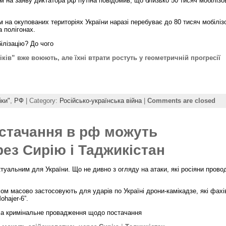
м на заяву диктатора рф путіна повідомив, що близько 50 тисяч мобілізо
м на окупованих територіях України наразі перебуває до 80 тисяч мобіліз
 полігонах.
ілізацію? До чого
іків” вже воюють, але їхні втрати ростуть у геометричній прогресії
іки"
,
РФ
| Category:
Російсько-українська війна
|
Comments are closed
остачання в рф можуть
ез Сирію і Таджикістан
ктуальним для України. Що не дивно з огляду на атаки, які росіяни прово
сом масово застосовують для ударів по Україні дрони-камікадзе, які фахі
ohajer-6”.
ла кримінальне провадження щодо постачання