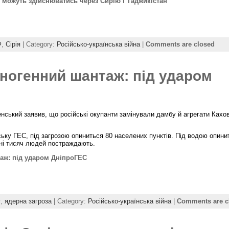
ф можуть здійснюватись через Сирію і Таджикістан
Ф
,
Сірія
| Category:
Російсько-українська війна
|
Comments are closed
ногенний шантаж: під ударом
ський заявив, що російські окупанти замінували дамбу й агрегати Кахо
ьку ГЕС, під загрозою опиниться 80 населених пунктів. Під водою опини
тні тисяч людей постраждають.
аж: під ударом ДніпроГЕС
Ф
,
ядерна загроза
| Category:
Російсько-українська війна
|
Comments are c