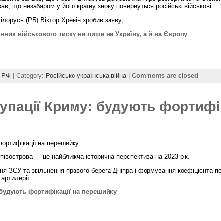
вав, що незабаром у його країну знову повернуться російські військові.
ілорусь (РБ) Віктор Хренін зробив заяву,
ник військового тиску не лише на Україну, а й на Європу
,
РФ
| Category:
Російсько-українська війна
|
Comments are closed
упації Криму: будують фортифі
ортифікації на перешийку.
півострова — це найближча історична перспектива на 2023 рік.
ння ЗСУ та звільнення правого берега Дніпра і формування коефіцієнта п
 артилерії.
 будують фортифікації на перешийку