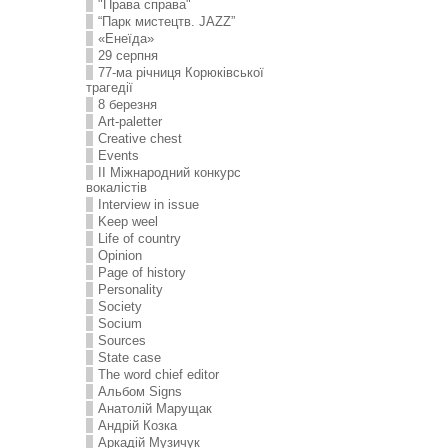
"Права справа"
“Парк мистецтв. JAZZ”
«Енеїда»
29 серпня
77-ма річниця Корюківської
трагедії
8 березня
Art-paletter
Creative chest
Events
II Міжнародний конкурс
вокалістів
Interview in issue
Keep weel
Life of country
Opinion
Page of history
Personality
Society
Socium
Sources
State case
The word chief editor
Альбом Signs
Анатолій Марущак
Андрій Козка
Аркадій Музичук