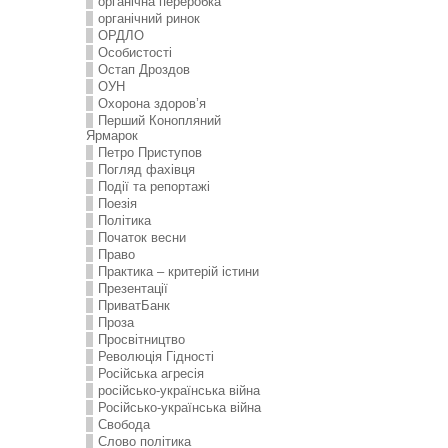
органічна переробка
органічний ринок
ОРДЛО
Особистості
Остап Дроздов
ОУН
Охорона здоров’я
Перший Конопляний
Ярмарок
Петро Приступов
Погляд фахівця
Події та репортажі
Поезія
Політика
Початок весни
Право
Практика – критерій істини
Презентації
ПриватБанк
Проза
Просвітництво
Революція Гідності
Російська агресія
російсько-українська війна
Російсько-українська війна
Свобода
Слово політика