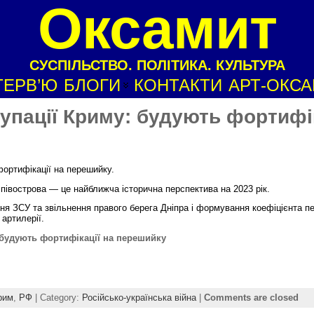
Оксамит
СУСПІЛЬСТВО. ПОЛІТИКА. КУЛЬТУРА
ТЕРВ’Ю
БЛОГИ
КОНТАКТИ
АРТ-ОКС
упації Криму: будують фортифі
ортифікації на перешийку.
півострова — це найближча історична перспектива на 2023 рік.
ння ЗСУ та звільнення правого берега Дніпра і формування коефіцієнта п
 артилерії.
 будують фортифікації на перешийку
рим
,
РФ
| Category:
Російсько-українська війна
|
Comments are closed