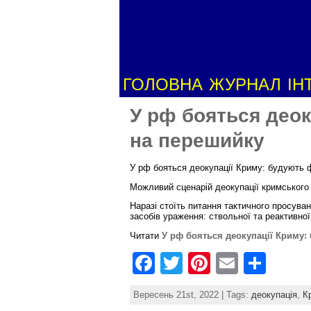
ГОЛОВНА
ЖУРНАЛ
ІН
У рф бояться деок
на перешийку
У рф бояться деокупації Криму: будують ф
Можливий сценарій деокупації кримського 
Наразі стоїть питання тактичного просува
засобів ураження: ствольної та реактивної
Читати
У рф бояться деокупації Криму:
F
T
Pi
E
S
a
w
nt
m
h
Вересень 21st, 2022 | Tags:
деокупація
,
К
c
itt
er
ai
ar