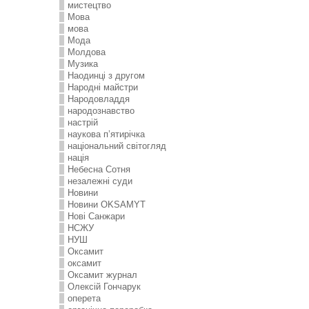
мистецтво
Мова
мова
Мода
Молдова
Музика
Наодинці з другом
Народні майстри
Народовладдя
народознавство
настрій
наукова п’ятирічка
національний світогляд
нація
Небесна Сотня
незалежні суди
Новини
Новини OKSAMYT
Нові Санжари
НСЖУ
НУШ
Оксамит
оксамит
Оксамит журнал
Олексій Гончарук
оперета