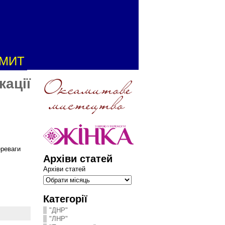
АМИТ
кації
ереваги
Архіви статей
Архіви статей
Категорії
"ДНР"
"ЛНР"