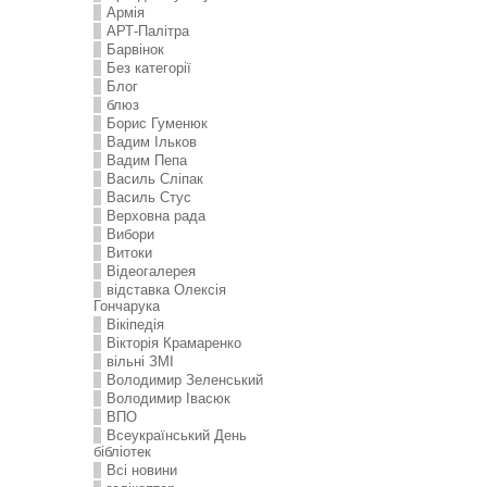
Армія
АРТ-Палітра
Барвінок
Без категорії
Блог
блюз
Борис Гуменюк
Вадим Ільков
Вадим Пепа
Василь Сліпак
Василь Стус
Верховна рада
Вибори
Витоки
Відеогалерея
відставка Олексія
Гончарука
Вікіпедія
Вікторія Крамаренко
вільні ЗМІ
Володимир Зеленський
Володимир Івасюк
ВПО
Всеукраїнський День
бібліотек
Всі новини