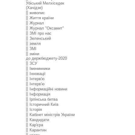
Убіський Мелхіседек
(Хачідзе)
живопис
Життя країни
Журнал
Журнал "Оксамит"
ЗMI про нас
Зеленський
земля
ЗМІ
зміни
до держбюджету-2020
ЗСУ
Іменинники
Інновації
Інтерв'ю
Інтерв'ю
Інформаційні новини
Інформація
Ірпінська битва
Історичний Київ
Історія
Кабінет міністрів України
Кандидати
Кар'єра
Карантин