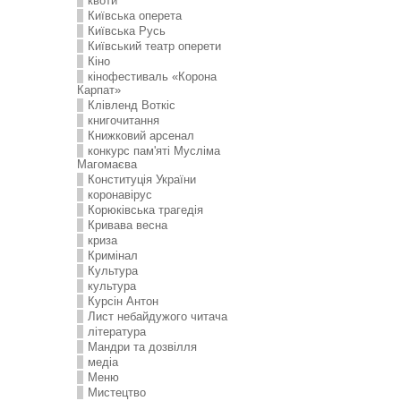
квоти
Київська оперета
Київська Русь
Київський театр оперети
Кіно
кінофестиваль «Корона
Карпат»
Клівленд Воткіс
книгочитання
Книжковий арсенал
конкурс пам'яті Мусліма
Магомаєва
Конституція України
коронавірус
Корюківська трагедія
Кривава весна
криза
Кримінал
Культура
культура
Курсін Антон
Лист небайдужого читача
література
Мандри та дозвілля
медіа
Меню
Мистецтво