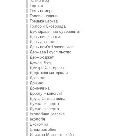
гелікоптер
Гідність
Гість номера
Головні новини
Грецька церква
Григорій Сковорода
Декларація про суверенітет
День вишиванки
День довкілля
День пам’яті захисників
Держава і суспільство
Держбюджет
Джонні Ленг
Дмитро Снєгирьов
Додаткові матеріали
Дозвілля
Донбас
Донеччина
Дорогу – коноплі!
Друга Свтова війна
Думка експерта
Думка експерта
екологічна безпека
екологія
Економіка
Електромобілі
Єпископ Маргветський і