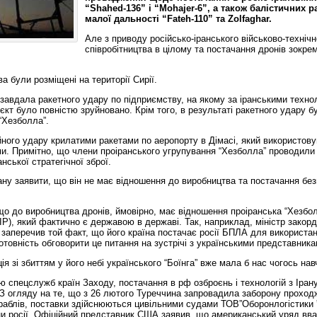
“Shahed-136” і “Mohajer-6”, а також балістичних р
малої дальності “Fateh-110” та Zolfaghar.
Але з приводу російсько-іранського військово-технічн
співробітництва в цілому та постачання дронів зокре
а були розміщені на території Сирії.
завдала ракетного удару по підприємству, на якому за іранськими техно
’єкт було повністю зруйновано. Крім того, в результаті ракетного удару б
 “Хезболла”.
ійного удару крилатими ракетами по аеропорту в Дімасі, який використов
ми. Примітно, що члени проіранського угрупування “Хезболла” проводили 
нської стратегічної зброї.
ну заявити, що він не має відношення до виробництва та постачання без
що до виробництва дронів, ймовірно, має відношення проіранська “Хезбо
ІР), який фактично є державою в державі. Так, наприклад, міністр закор
заперечив той факт, що його країна постачає росії БПЛА для використанн
готовність обговорити це питання на зустрічі з українськими представника
ція зі збиттям у його небі українського “Боїнга” вже мала б нас чогось нав
ю спецслужб країн Заходу, постачання в рф озброєнь і технологій з Іран
 З огляду на те, що з 26 лютого Туреччина запровадила заборону прохо
раблів, поставки здійснюються цивільними судами ТОВ”Оборонлогістики 
ни росії. Офіційний представник США заявив, що американський уряд вв