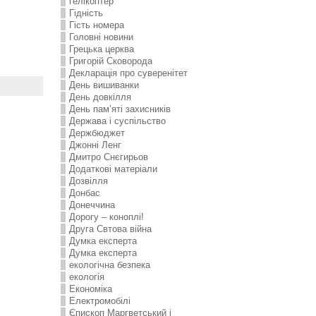
гелікоптер
Гідність
Гість номера
Головні новини
Грецька церква
Григорій Сковорода
Декларація про суверенітет
День вишиванки
День довкілля
День пам’яті захисників
Держава і суспільство
Держбюджет
Джонні Ленг
Дмитро Снєгирьов
Додаткові матеріали
Дозвілля
Донбас
Донеччина
Дорогу – коноплі!
Друга Свтова війна
Думка експерта
Думка експерта
екологічна безпека
екологія
Економіка
Електромобілі
Єпископ Маргветський і