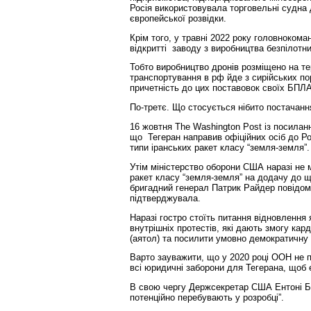
Росія використовувала торговельні судна
європейської розвідки.
Крім того, у травні 2022 року головноком
відкритті заводу з виробництва безпілотни
Тобто виробництво дронів розміщено на те
транспортування в рф йде з сирійських по
причетність до цих поставовок своїх БПЛА
По-третє. Що стосується нібито постачання
16 жовтня The Washington Post із посила
що Тегеран направив офіційних осіб до Р
типи іранських ракет класу “земля-земля”.
Утім міністерство оборони США наразі не 
ракет класу “земля-земля” на додачу до щ
бригадний генерал Патрик Райдер повідоми
підтверджувала.
Наразі гостро стоїть питання відновлення 
внутрішніх протестів, які дають змогу кар
(аятол) та посилити умовно демократичну 
Варто зауважити, що у 2020 році ООН не 
всі юридичні заборони для Тегерана, щоб 
В свою чергу Держсекретар США Ентоні Бл
потенційно перебувають у розробці”.