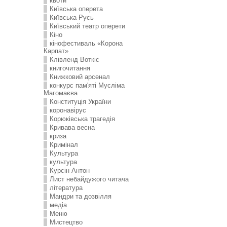
квоти
Київська оперета
Київська Русь
Київський театр оперети
Кіно
кінофестиваль «Корона
Карпат»
Клівленд Воткіс
книгочитання
Книжковий арсенал
конкурс пам'яті Мусліма
Магомаєва
Конституція України
коронавірус
Корюківська трагедія
Кривава весна
криза
Кримінал
Культура
культура
Курсін Антон
Лист небайдужого читача
література
Мандри та дозвілля
медіа
Меню
Мистецтво