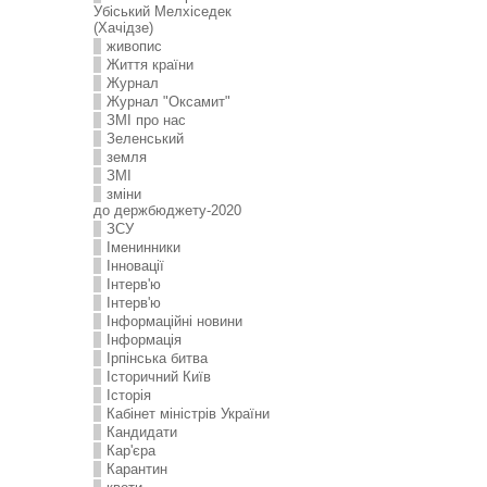
Убіський Мелхіседек
(Хачідзе)
живопис
Життя країни
Журнал
Журнал "Оксамит"
ЗMI про нас
Зеленський
земля
ЗМІ
зміни
до держбюджету-2020
ЗСУ
Іменинники
Інновації
Інтерв'ю
Інтерв'ю
Інформаційні новини
Інформація
Ірпінська битва
Історичний Київ
Історія
Кабінет міністрів України
Кандидати
Кар'єра
Карантин