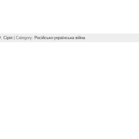
Ф
,
Сірія
| Category:
Російсько-українська війна