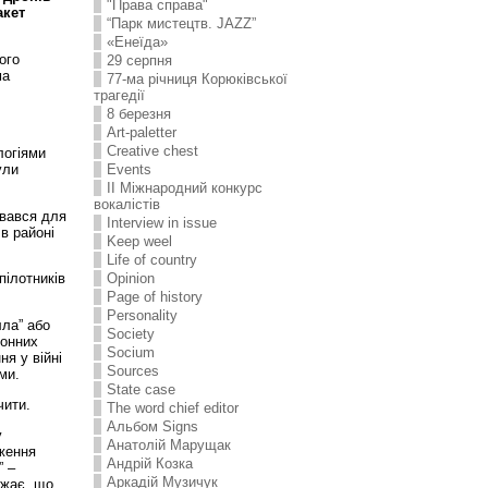
"Права справа"
акет
“Парк мистецтв. JAZZ”
«Енеїда»
ого
29 серпня
ма
77-ма річниця Корюківської
трагедії
8 березня
Art-paletter
Creative chest
логіями
ули
Events
II Міжнародний конкурс
вокалістів
увався для
Interview in issue
в районі
Keep weel
Life of country
Opinion
пілотників
Page of history
Personality
лла” або
Society
донних
Socium
я у війні
Sources
ми.
State case
чити.
The word chief editor
Альбом Signs
у
Анатолій Марущак
дження
Андрій Козка
” –
Аркадій Музичук
ажає, що