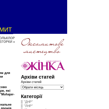
АМИТ
ФОЛЬКЛОР
ЧЕГОРКИ
»
н
ним для
Архіви статей
ни
Архіви статей
асово
зе, які
“Mohajer-
Категорії
"ДНР"
інальне
"ЛНР"
 дронів