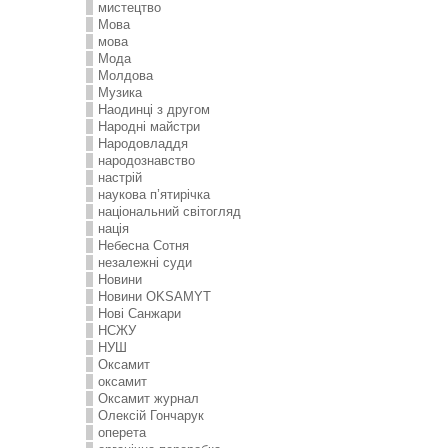
мистецтво
Мова
мова
Мода
Молдова
Музика
Наодинці з другом
Народні майстри
Народовладдя
народознавство
настрій
наукова п’ятирічка
національний світогляд
нація
Небесна Сотня
незалежні суди
Новини
Новини OKSAMYT
Нові Санжари
НСЖУ
НУШ
Оксамит
оксамит
Оксамит журнал
Олексій Гончарук
оперета