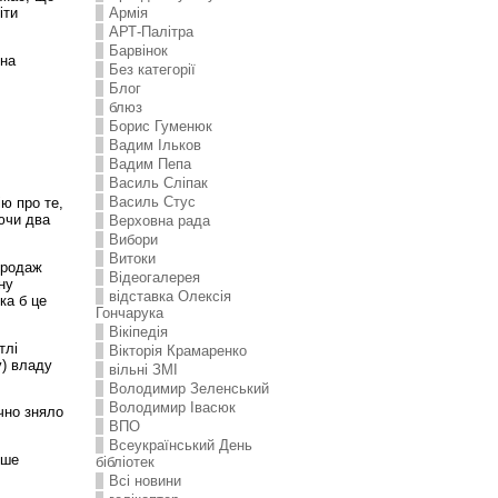
іти
Армія
АРТ-Палітра
Барвінок
 на
Без категорії
Блог
блюз
Борис Гуменюк
Вадим Ільков
Вадим Пепа
Василь Сліпак
Василь Стус
ю про те,
ючи два
Верховна рада
Вибори
Витоки
продаж
Відеогалерея
ну
відставка Олексія
ка б це
Гончарука
Вікіпедія
тлі
Вікторія Крамаренко
у) владу
вільні ЗМІ
Володимир Зеленський
Володимир Івасюк
чно зняло
ВПО
Всеукраїнський День
ьше
бібліотек
Всі новини