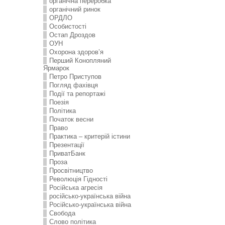
органічна переробка
органічний ринок
ОРДЛО
Особистості
Остап Дроздов
ОУН
Охорона здоров’я
Перший Конопляний
Ярмарок
Петро Приступов
Погляд фахівця
Події та репортажі
Поезія
Політика
Початок весни
Право
Практика – критерій істини
Презентації
ПриватБанк
Проза
Просвітництво
Революція Гідності
Російська агресія
російсько-українська війна
Російсько-українська війна
Свобода
Слово політика