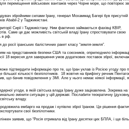
 для переміщення військових вантажів через Чорне море, що повторює зв
андувач збройними силами Ірану, генерал Мохаммад Багері був присутній
ків Ababil-2 у Таджикистані.
риторії Сирії і Таджикістану. Ним фактично займаються фахівці КВІР,
ртів. Саме це дає можливість світській владі Ірану спростовувати свою
 в рф.
 до росії іранських балістичних ракет класу “земля-земля”.
нням на представників безпеки США та союзників, оприлюднило інформаці
осії 18 вересня для завершення умов додаткових поставок зброї, включа
може підтвердити інформацію про те, що Іран уклав із Росією угоду про 
е більшої кількості безпілотників. 18 жовтня на брифінгу речник Пентаго
в, що бачив повідомлення у ЗМІ. Але у нього немає ніякої інформації, я
ядерної угоди, в якій світська влада Ірану дуже зацікавлена. Зокрема на 
динально змінити ситуацію у цій державі. Послабити теократичну (духовн
світську владу.
продовжила ембарго на продаж і купівлю зброї Іраном. Це рішення факти
експортувати свої безпілотники.
інкен заявив, що “Росія отримала від Ірану десятки цих БПЛА, і ще біл