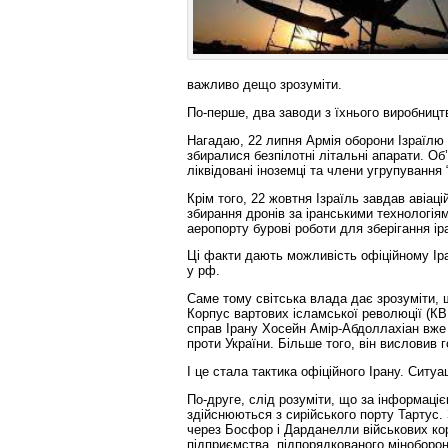
важливо дещо зрозуміти.
По-перше, два заводи з їхнього виробництв
Нагадаю, 22 липня Армія оборони Ізраїлю 
збиралися безпілотні літальні апарати. Об
ліквідовані іноземці та члени угрупування
Крім того, 22 жовтня Ізраїль завдав авіац
збирання дронів за іранськими технологія
аеропорту бурові роботи для зберігання іра
Ці факти дають можливість офіційному Іра
у рф.
Саме тому світська влада дає зрозуміти, 
Корпус вартових ісламської революції (КВ
справ Ірану Хосейн Амір-Абдоллахіан вже 
проти України. Більше того, він висловив 
І це стала тактика офіційного Ірану. Ситуа
По-друге, слід розуміти, що за інформаціє
здійснюються з сирійського порту Тартус.
через Босфор і Дарданелли військових ко
підприємства, підпорядкованого міноборо