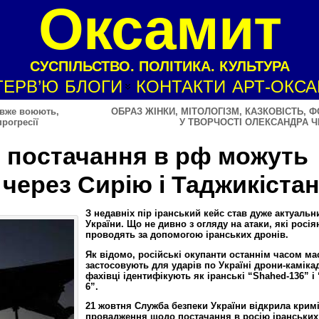
Оксамит
СУСПІЛЬСТВО. ПОЛІТИКА. КУЛЬТУРА
ТЕРВ’Ю
БЛОГИ
КОНТАКТИ
АРТ-ОКС
” вже воюють,
ОБРАЗ ЖІНКИ, МІТОЛОГІЗМ, КАЗКОВІСТЬ, 
прогресії
У ТВОРЧОСТІ ОЛЕКСАНДРА 
: постачання в рф можуть
через Сирію і Таджикіста
З недавніх пір іранський кейс став дуже актуаль
України. Що не дивно з огляду на атаки, які росія
проводять за допомогою іранських дронів.
Як відомо, російські окупанти останнім часом м
застосовують для ударів по Україні дрони-камікад
фахівці ідентифікують як іранські “Shahed-136” і 
6”.
21 жовтня Служба безпеки України відкрила крим
провадження щодо постачання в росію іранських