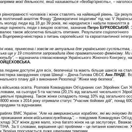
апрямів моєї діяльності, який називається «безбар’єрність», –
наголос
 рівноправності чоловіків і жінок ставлять на найвищий рівень. Це резул
в політичний аналітик Фонду “Демократичні ініціативи” під час V Українсь
ь молоді люди від 18 до 39 років, які народилися і набули повноліття в
ж вище оцінюють люди з вищою освітою, зазначив
Петро БУРКОВСЬКИЙ
. 
валює також абсолютна більшість опитаних. Результати соціологічного
 Віцепремєр-міністерка з питань європейської та євроатлантичної інтегра
ні нова, принесена і зовсім не актуальна для українського суспільства,
ька ще у 19 століття запровадила ідею прагматичного фемінізму. Ми
ротьбу”,
– відзначила співзасновниця Українського Жіночого Конгресу, н
ВОЙЦЕХОВСЬКА.
ава людини доступні для всіх, безпечніші та мають більше шансів на стал
іністерка закордонних справ Швеції – Діюча Голова ОБСЄ
Анн ЛІНДЕ
. В
нального плану дій з виконання Резолюції “Жінки мир безпека”.
а військова освіта. Розповів Командувач Об’єднаних сил Збройних Сил У
 словами, на сьогодні 5-та частина (20,1% від загальної чисельності Збро
 цивільні працівниці. Також жінки складають понад 10% від загального ос
8000 жінок з 2014 року отримали статус “Учасник бойових дій”, понад 600
ородами та відзнаками.
ораблях ВМС України.
“Але на американських кораблях, які ми очікуємо д
 проживання жінок-військовослужбовиць”,
– повідомив Командувач Об’єд
складі ЗСУ жінок дуже мало, хоча багато жінок на це заслуговує. Вважає
ТІНА. За її словами, вирішення цієї проблеми – це питання комплексне. 
ком Україна просувається дуже швидкими темпами.