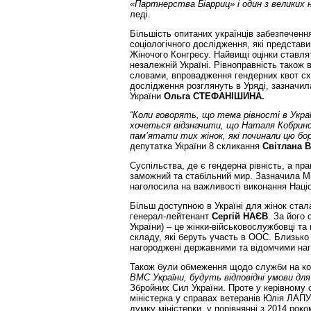
«Партнерства Біарриц» і один з великих н
леді.
Більшість опитаних українців забезпечення
соціологічного дослідження, які представи
Жіночого Конгресу. Найвищі оцінки ставлят
незалежній Україні. Рівноправність тако
словами, впровадження гендерних квот сх
дослідження розглянуть в Уряді, зазначила
України
Ольга СТЕФАНІШИНА.
“Коли говорять, що тема рівності в Украї
хочеться відзначити, що Наталя Кобринс
пам’ятати тих жінок, які починали цю бо
депутатка України 8 скликання
Світлана 
Суспільства, де є гендерна рівність, а пр
заможний та стабільний мир. Зазначила М
наголосила на важливості виконання Націо
Більш доступною в Україні для жінок стал
генерал-лейтенант
Сергій НАЄВ
. За його
України) – це жінки-військовослужбовці та
складу, які беруть участь в ООС. Близько 
нагороджені державними та відомчими наг
Також були обмеження щодо служби на к
ВМС України, будуть відповідні умови для
Збройних Сил України. Проте у керівному 
міністерка у справах ветеранів Юлія ЛАПУ
думку міністерки, у порівнянні з 2014 ро