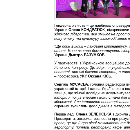
Гендерна рівність – це найбільш справедл
України
Олена КОНДРАТЮК
, відкриваючи
жіночого лідерства, яке змінює не просто
нову етику та культуру взаємодії жінок т
“Ще один виклик – пандемія коронавірусу.
статі. Вони вкотре демонструють лідерс
України
Дмитро РАЗУМКОВ.
У партнерстві з Українською асоціацією дос
Жіночого Конгресу.
“До 30-річчя українськ
постаті, про які багато говорять, а спро
– професорка УКУ
Оксана КІСЬ.
Севгіль МУСАЄВА
, головна редакторка в
українській історії. Голова Українського і
явища, що жіночі досвіди не документувал
історій я почув вперше і вони стали для
збережені. Але історично спостерігалась
окремим зусиллям дослідників є методоло
Перша леді
Олена ЗЕЛЕНСЬКА
відкрила 
Президента, зокрема, розповіла про резул
права, це ще й про рівні можливості та 
аеропорту, потяга, ресторану, кафе, апт