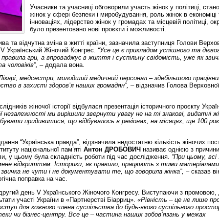
Учасники та учасниці обговорили участь жінок у політиці, ста
жінок у сфері безпеки і миробудування, роль жінок в економіці 
інноваціях, лідерство жінок у громадах та місцевій політиці, ок
було презентовано нові проєкти і можливості.
ива та відчутна зміна в житті країни, зазначила заступниця Голови Верхо
 V Український Жіночий Конгрес.
“Усе це є прикладом успішного та дієво
 правила гри, а впроваджує в життя і суспільну свідомість, уже як зви
а чоловіків”,
– додала вона.
 Лікарі, медсестри, молодший медичний персонал – здебільшого працівниц
тво в захисті здоров’я наших громадян”,
– відзначив Голова Верховно
лідників жіночої історії відбулася презентація історичного проєкту Украї
ої незалежності ми вирішили звернути увагу не на ті знакові, видатні жі
бувати придивитися, що відбувалось в регіонах, на місяцях, ще 100 рок
идання “Українська правда”, відзначила недостатню кількість жіночих пос
нституту національної пам’яті
Антон ДРОБОВИЧ
називає однією з причини
и, у цьому була складність роботи під час дослідження.
“При цьому, всі
 мене відкриттям. Історики, як правило, працюють з тими матеріалами,
 звичка не чути і не документувати те, що говорила жінка”,
– сказав ві
гічна поправка на час.
другий день V Українського Жіночого Конгресу. Виступаючи з промовою,
ьтати участі України в «Партнерстві Біарриц».
«Рівність – це не лише про
доступ для кожного члена суспільства до будь-якого суспільного просто
еки чи бізнес-центру. Все це – частина наших зобов’язань у межах