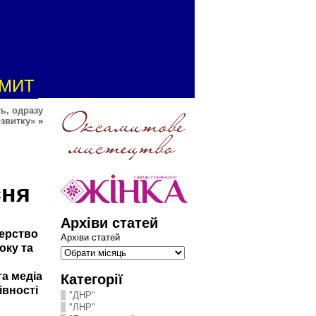
АМИТ
ь, одразу
звитку»
»
сня
Архіви статей
дерство
Архіви статей
оку та
та медіа
Категорії
івності
"ДНР"
"ЛНР"