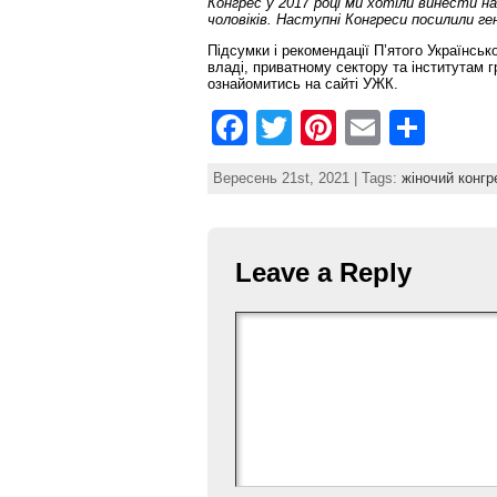
Конгрес у 2017 році ми хотіли винести н
чоловіків. Наступні Конгреси посилили г
Підсумки і рекомендації П’ятого Українськ
владі, приватному сектору та інститутам
ознайомитись на сайті УЖК.
F
T
Pi
E
S
a
w
nt
m
h
Вересень 21st, 2021 | Tags:
жіночий конгр
c
itt
er
ai
ar
e
er
e
l
e
b
st
Leave a Reply
o
o
k