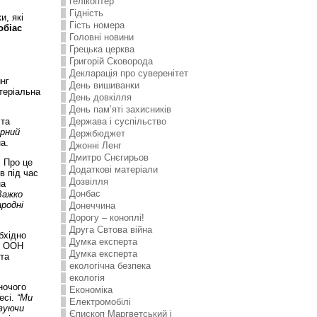
гелікоптер
Гідність
, які
Гість номера
обіас
Головні новини
Грецька церква
Григорій Сковорода
Декларація про суверенітет
нг
День вишиванки
атеріальна
День довкілля
День пам’яті захисників
Держава і суспільство
 та
ерний
Держбюджет
а.
Джонні Ленг
Дмитро Снєгирьов
. Про це
Додаткові матеріали
в під час
Дозвілля
на
Донбас
Важко
ародні
Донеччина
Дорогу – коноплі!
Друга Свтова війна
бхідно
Думка експерта
ки ООН
Думка експерта
 та
екологічна безпека
екологія
ночого
Економіка
есі.
“Ми
Електромобілі
овуючи
Єпископ Маргветський і