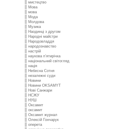
мистецтво
Мова
мова
Мода
Молдова
Музика
Наодинці з другом
Народні майстри
Народовладдя
народознавство
настрій
наукова п’ятирічка
національний світогляд
нація
Небесна Сотня
незалежні суди
Новини
Новини OKSAMYT
Нові Санжари
НСЖУ
НУШ
Оксамит
оксамит
Оксамит журнал
Олексій Гончарук
оперета