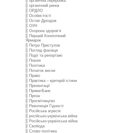
органічна переробка
органічний ринок
ОРДЛО
Особистості
Остап Дроздов
ОУН
Охорона здоров’я
Перший Конопляний
Ярмарок
Петро Приступов
Погляд фахівця
Події та репортажі
Поезія
Політика
Початок весни
Право
Практика – критерій істини
Презентації
ПриватБанк
Проза
Просвітництво
Революція Гідності
Російська агресія
російсько-українська війна
Російсько-українська війна
Свобода
Слово політика