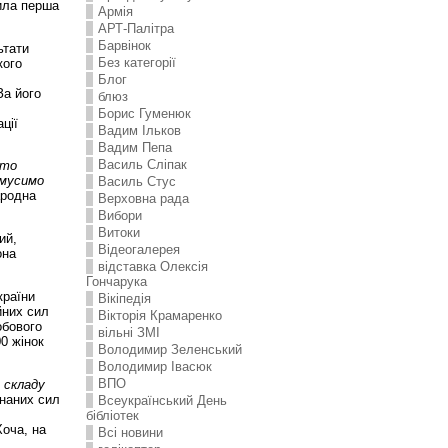
ила перша
Армія
АРТ-Палітра
Барвінок
ьтати
Без категорії
кого
Блог
За його
блюз
Борис Гуменюк
ції
Вадим Ільков
Вадим Пепа
Василь Сліпак
 то
 мусимо
Василь Стус
ародна
Верховна рада
Вибори
Витоки
ий,
Відеогалерея
она
відставка Олексія
Гончарука
країни
Вікіпедія
йних сил
Вікторія Крамаренко
обового
вільні ЗМІ
0 жінок
Володимир Зеленський
Володимир Івасюк
ВПО
о складу
наних сил
Всеукраїнський День
бібліотек
Хоча, на
Всі новини