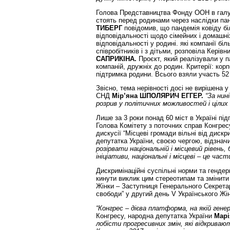
Голова Представництва Фонду ООН в галуз
стоять перед родинами через наслідки па
ТИБЕРГ
повідомив, що пандемія ковіду бі
відповідальності щодо сімейних і домашніх 
відповідальності у родині. які компанії б
співробітників і з дітьми, розповіла Керів
САПРИКІНА.
Проєкт, який реалізували у 
компаній, дружніх до родин. Критерії: кор
підтримка родини. Всього взяли участь 52 
Звісно, тема нерівності досі не вирішена 
СНД
Мір’яна ШПОЛЯРИЧ ЕГГЕР.
“За нин
розрив у політичних можливостей і цілих 2
Лише за 3 роки понад 60 міст в Україні під
Голова Комітету з поточних справ Конгре
дискусії “Місцеві громади вільні від дискр
депутатка України, своєю чергою, відзнач
розірвати національній і місцевий рівень
ініціативи, національні і місцеві – це час
Дискримінаційні суспільні норми та генде
кинути виклик цим стереотипам та змінити
Жінки – Заступниця Генерального Секре
свободи” у другий день V Українського Жі
“Конгрес – дієва платформа, на якій генер
Конгресу, народна депутатка України
Марі
лобісти прогресивних змін, які відкриваю