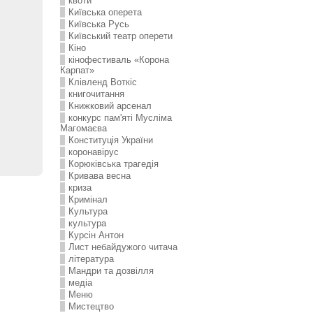
квоти
Київська оперета
Київська Русь
Київський театр оперети
Кіно
кінофестиваль «Корона
Карпат»
Клівленд Воткіс
книгочитання
Книжковий арсенал
конкурс пам'яті Мусліма
Магомаєва
Конституція України
коронавірус
Корюківська трагедія
Кривава весна
криза
Кримінал
Культура
культура
Курсін Антон
Лист небайдужого читача
література
Мандри та дозвілля
медіа
Меню
Мистецтво