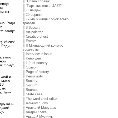
"Права справа"
новище
“Парк мистецтв. JAZZ”
та
«Енеїда»
рім того
29 серпня
77-ма річниця Корюківської
вної Ради
трагедії
го
8 березня
чне явище,
Art-paletter
Creative chest
Events
і жіночої
II Міжнародний конкурс
ї Ради
вокалістів
Interview in issue
нського
Keep weel
ночі
Life of country
ів тому”
,
Opinion
Page of history
Personality
татей в
 цього
Society
 10
Socium
 які
Sources
н. Тому
State case
The word chief editor
Альбом Signs
 дружина
 рівні
Анатолій Марущак
ру:
Андрій Козка
Аркадій Музичук