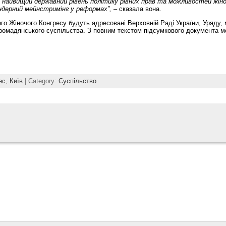
а найвищий державний рівень політику рівних прав та можливостей жіно
ендерний мейнстримінг у реформах”, –
сказала вона.
ого Жіночого Конгресу будуть адресовані Верховній Раді України, Уряду, 
 громадянського суспільства. З повним текстом підсумкового документа 
ес
,
Київ
| Category:
Суспільство