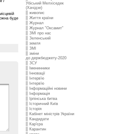
к і
Убіський Мелхіседек
(Хачідзе)
живопис
місцевій
Життя країни
можна буде
Журнал
Журнал "Оксамит"
ЗMI про нас
Зеленський
земля
ЗМІ
зміни
до держбюджету-2020
ЗСУ
Іменинники
Інновації
Інтерв'ю
Інтерв'ю
Інформаційні новини
Інформація
Ірпінська битва
Історичний Київ
Історія
Кабінет міністрів України
Кандидати
Кар'єра
Карантин