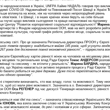
і народонаселення в Україні, UNFPA Хайме НАДАЛЬ говорив про виклики
ндемії COVID-19. Надзвичайний та Повноважний Посол Швеції в Україні
Т
льше вплинула на жінок, ніж на чоловіків через непропорційний рівень
обов’язків. І в Швеції, і в інших країнах жінки беруть на себе більше
ільш гнучкі щодо викликів сьогодення та краще налаштовані на підтримку
ниця Центру “Розвиток корпоративної соціальної відповідальності”
Марина
партнерстві з Фондом народонаселення ООН, мав на меті розробити рейти
поративна культура, гнучкий графік роботи, робоче місце, соціальна та м
компанії.
у всьому світі. Про це зазначила Регіональна директорка ПРООН у Європі
ішніх темпів прогресу знадобиться майже 145 років, щоб усунути генд
67 років для досягнення повної економічної рівності”, –
підереслила вон
писали Європейську хартію рівності жінок на чоловіків на місцевому рівні
су місцевих та регіональних влад Ради Європи
Томас АНДЕРСОН
розпові
имінації та сексизму – як втілити у реальність”.
Марина БАРДІНА,
народ
ила, що Україна намагається активно ініціювати процеси у Раді Європи:
“
, бо багато робиться на рівні держави. Дуже тісно переплітається міжн
тини одного організму”.
рні стереотипи визначають, хто має владу, голос та можливості. Тому нео
 їх, щоб усі мали рівні можливості. Зазначила в.о. Виконавчої директор
таря ООН
Оса РЕГЕНЕР
під час дискусії “Генерація незалежності, рівності
ночого Конгресу.
уються нові ідеї та сенси”,
– зазначила співзасновниця Українського Жі
я ІОНОВА,
яка взяла заключне слово на V Українському Жіночому Конгр
ть нові можливості жінкам, до речі і чоловікам в усіх сферах. Започатк