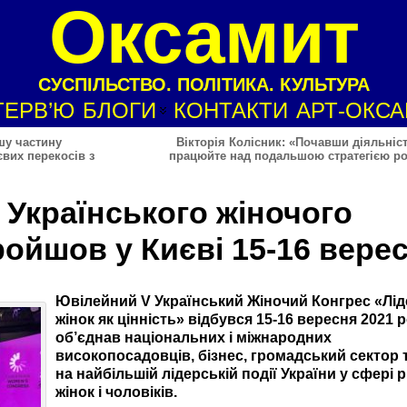
Оксамит
СУСПІЛЬСТВО. ПОЛІТИКА. КУЛЬТУРА
ТЕРВ’Ю
БЛОГИ
КОНТАКТИ
АРТ-ОКС
шу частину
Вікторія Колісник: «Почавши діяльніст
євих перекосів з
працюйте над подальшою стратегією ро
 Українського жіночого
ройшов у Києві 15-16 вере
Ювілейний V Український Жіночий Конгрес «Лі
жінок як цінність» відбувся 15-16 вересня 2021 р
об’єднав національних і міжнародних
високопосадовців, бізнес, громадський сектор 
на найбільшій лідерській події України у сфері р
жінок і чоловіків.