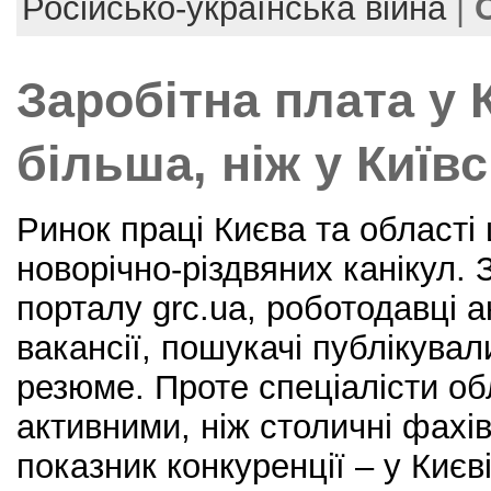
Російсько-українська війна
|
o
o
Заробітна плата у 
k
більша, ніж у Київс
Ринок праці Києва та області
новорічно-різдвяних канікул.
порталу grc.ua, роботодавці а
вакансії, пошукачі публікува
резюме. Проте спеціалісти о
активними, ніж столичні фахів
показник конкуренції – у Києв