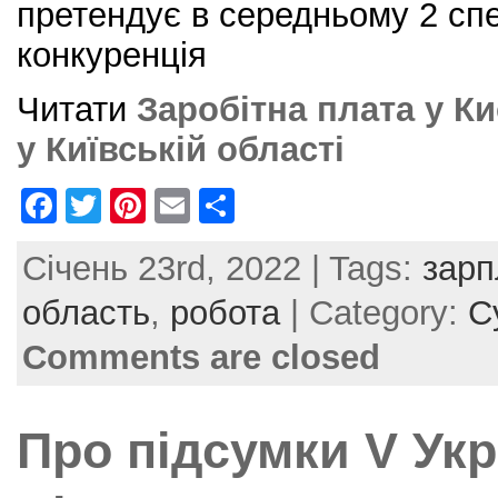
претендує в середньому 2 спец
конкуренція
Читати
Заробітна плата у Ки
у Київській області
F
T
Pi
E
S
a
w
nt
m
h
Січень 23rd, 2022 | Tags:
зарп
c
itt
er
ai
ar
e
er
e
l
e
область
,
робота
| Category:
С
b
st
Comments are closed
o
o
Про підсумки V Укр
k