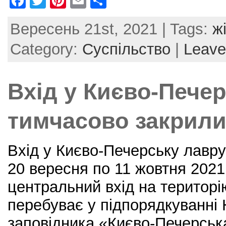
F
T
Pi
E
S
a
w
nt
m
h
Вересень 21st, 2021 | Tags:
ж
c
itt
er
ai
ar
e
er
e
l
e
Category:
Суспільство
|
Leave
b
st
o
Вхід у Києво-Пече
o
k
тимчасово закрил
Вхід у Києво-Печерську лавр
20 вересня по 11 жовтня 2021
центральний вхід на територі
перебуває у підпорядкуванні
заповідника «Києво-Печерськ