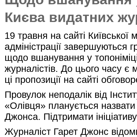
o
k
Києва видатних жу
19 травня на сайті Київської 
адміністрації завершуються г
щодо вшанування у топоніміц
журналістів. До цього часу є
ці пропозиції на сайті обгово
Провулок неподалік від Інсти
«Олівця» планується назвати 
Джонса. Підтримати ініціативу
Журналіст Гарет Джонс відом