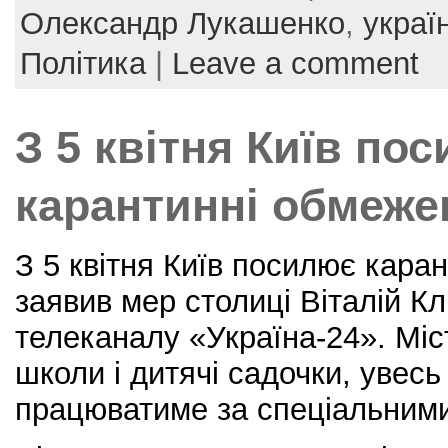
e
er
e
l
e
Олександр Лукашенко
,
украї
b
st
Політика
|
Leave a comment
o
o
З 5 квітня Київ по
k
карантинні обмеже
З 5 квітня Київ посилює кара
заявив мер столиці Віталій Кл
телеканалу «Україна-24». Міс
школи і дитячі садочки, увес
працюватиме за спеціальним