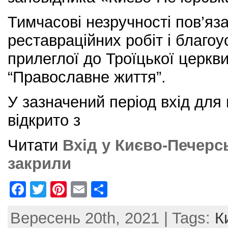
Тимчасові незручності пов’яз
реставраційних робіт і благоу
прилеглої до Троїцької церкв
“Православне життя”.
У зазначений період вхід для 
відкрито з
Читати
Вхід у Києво-Печерс
закрили
F
T
Pi
E
S
a
w
nt
m
h
Вересень 20th, 2021 | Tags:
К
c
itt
er
ai
ar