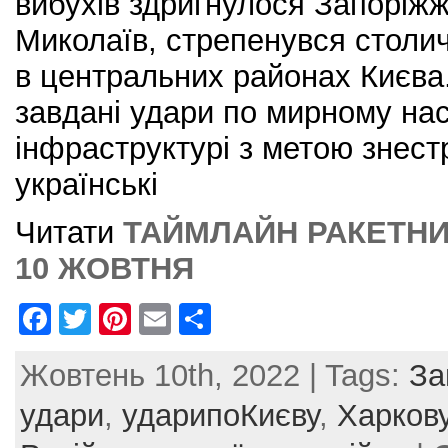
вибухів здригнулося Запоріжж
Миколаїв, стрепенувся столич
в центральних районах Києва.
завдані удари по мирному нас
інфраструктурі з метою знест
українські
Читати
ТАЙМЛАЙН РАКЕТНИХ
10 ЖОВТНЯ
F
T
Pi
E
S
a
w
nt
m
h
Жовтень 10th, 2022 | Tags:
За
c
itt
er
ai
ar
e
er
e
l
e
удари
,
ударипоКиєву
,
Харков
b
st