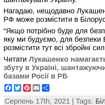
Нагадаю, нещодавно Лукашен
РФ може розмістити в Білорус
“Якщо потрібно буде для без
яку ми будуємо, для безпеки Б
розмістити тут всі збройні си
Читати
Лукашенко намагаєть
збуту в Україні, шантажуюч
базами Росії в РБ
F
T
Pi
E
S
a
w
nt
m
h
Серпень 17th, 2021 | Tags:
Бі
c
itt
er
ai
ar