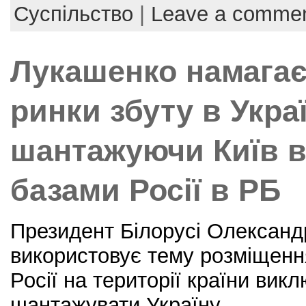
e
er
e
l
e
Суспільство
|
Leave a comme
b
st
o
Лукашенко намагає
o
k
ринки збуту в Украї
шантажуючи Київ 
базами Росії в РБ
Президент Білорусі Олексан
використовує тему розміщенн
Росії на території країни вик
шантажувати Україну.