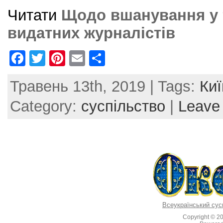
Читати
Щодо вшанування у 
видатних журналістів
F
T
Pi
E
S
a
w
nt
m
h
Травень 13th, 2019 | Tags:
Киї
c
itt
er
ai
ar
e
er
e
l
e
Category:
суспільство
|
Leave
b
st
o
o
k
Всеукраїнський сус
Copyright © 2