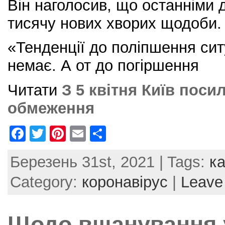
Він наголосив, що останніми 
тисячу нових хворих щодоби.
«Тенденції до поліпшення ситу
немає. А от до погіршення
Читати
З 5 квітня Київ поси
обмеження
F
T
Pi
E
S
a
w
nt
m
h
Березень 31st, 2021 | Tags:
к
c
itt
er
ai
ar
e
er
e
l
e
Category:
коронавірус
|
Leave
b
st
o
Щодо вшанування у