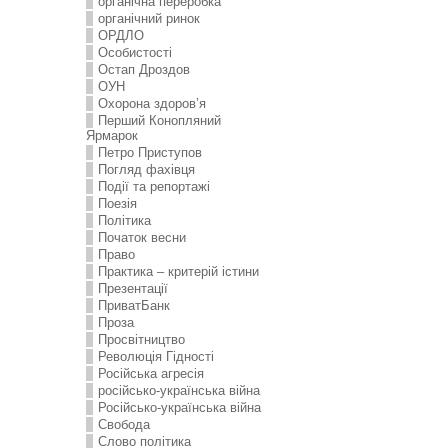
органічна переробка
органічний ринок
ОРДЛО
Особистості
Остап Дроздов
ОУН
Охорона здоров’я
Перший Конопляний
Ярмарок
Петро Приступов
Погляд фахівця
Події та репортажі
Поезія
Політика
Початок весни
Право
Практика – критерій істини
Презентації
ПриватБанк
Проза
Просвітництво
Революція Гідності
Російська агресія
російсько-українська війна
Російсько-українська війна
Свобода
Слово політика