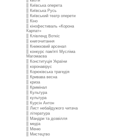
квоти
Київська оперета
Київська Русь
Київський театр оперети
Кіно
кінофестиваль «Корона
Карпат»
Клівленд Воткіс
книгочитання
Книжковий арсенал
конкурс пам'яті Мусліма
Магомаєва
Конституція України
коронавірус
Корюківська трагедія
Кривава весна
криза
Кримінал
Культура
культура
Курсін Антон
Лист небайдужого читача
література
Мандри та дозвілля
медіа
Меню
Мистецтво