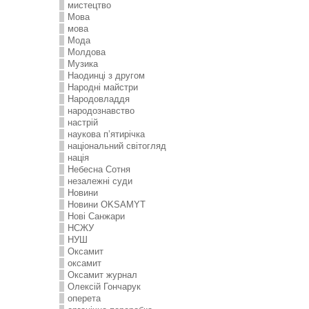
мистецтво
Мова
мова
Мода
Молдова
Музика
Наодинці з другом
Народні майстри
Народовладдя
народознавство
настрій
наукова п’ятирічка
національний світогляд
нація
Небесна Сотня
незалежні суди
Новини
Новини OKSAMYT
Нові Санжари
НСЖУ
НУШ
Оксамит
оксамит
Оксамит журнал
Олексій Гончарук
оперета