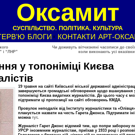
Оксамит
СУСПІЛЬСТВО. ПОЛІТИКА. КУЛЬТУРА
ТЕРВ’Ю
БЛОГИ
КОНТАКТИ
АРТ-ОКС
кого
Чи доживуть вітчизняні часописи до своїх
” і “ЛНР”
коли виконають усі вказівк
ня у топоніміці Києва
лістів
19 травня на сайті Київської міської державної адміністрац
завершуються громадські обговорення щодо вшанування 
топоніміці Києва видатних журналістів. До цього часу є м
підтримати ці пропозиції на сайті обговорень КМДА.
Провулок неподалік від Інституту журналістики та «Олівця
планується назвати на честь Гарета Джонса. Підтримати іні
можна
тут
.
Журналіст Гарет Джонс відомий тим, що попри заборону по
УРСР іноземним журналістам, приїхав у 1933 році і розпов
Голодомор у британській, німецькій та американській прес