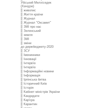
Убіський Мелхіседек
(Хачідзе)
живопис
Життя країни
Журнал
Журнал "Оксамит"
ЗMI про нас
Зеленський
земля
ЗМІ
зміни
до держбюджету-2020
ЗСУ
Іменинники
Інновації
Інтерв'ю
Інтерв'ю
Інформаційні новини
Інформація
Ірпінська битва
Історичний Київ
Історія
Кабінет міністрів України
Кандидати
Кар'єра
Карантин