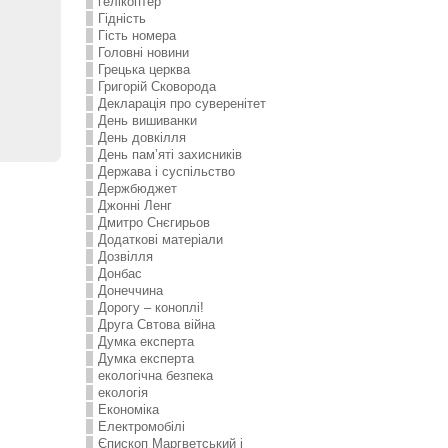
гелікоптер
Гідність
Гість номера
Головні новини
Грецька церква
Григорій Сковорода
Декларація про суверенітет
День вишиванки
День довкілля
День пам’яті захисників
Держава і суспільство
Держбюджет
Джонні Ленг
Дмитро Снєгирьов
Додаткові матеріали
Дозвілля
Донбас
Донеччина
Дорогу – коноплі!
Друга Свтова війна
Думка експерта
Думка експерта
екологічна безпека
екологія
Економіка
Електромобілі
Єпископ Маргветський і