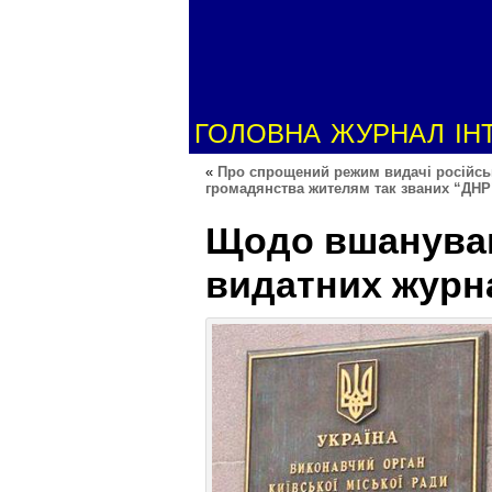
ГОЛОВНА
ЖУРНАЛ
ІН
«
Про спрощений режим видачі російсь
громадянства жителям так званих “ДНР
Щодо вшануван
видатних журна