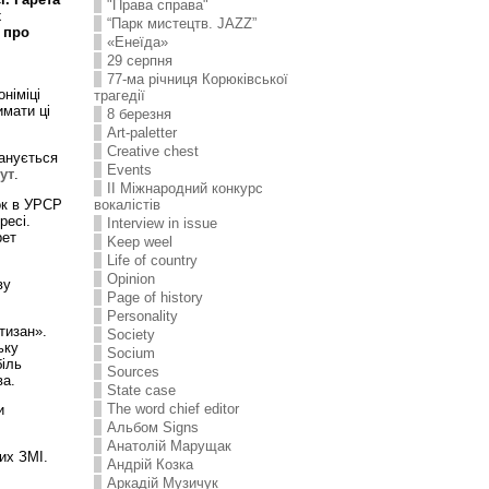
"Права справа"
х
“Парк мистецтв. JAZZ”
 про
«Енеїда»
29 серпня
77-ма річниця Корюківської
німіці
трагедії
имати ці
8 березня
Art-paletter
Creative chest
ланується
Events
тут
.
II Міжнародний конкурс
ок в УРСР
вокалістів
ресі.
Interview in issue
рет
Keep weel
Life of country
Opinion
ву
Page of history
Personality
тизан».
Society
ьку
Socium
біль
Sources
ва.
State case
The word chief editor
и
Альбом Signs
Анатолій Марущак
их ЗМІ.
Андрій Козка
Аркадій Музичук