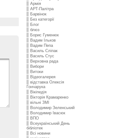
Армія
АРТ-Палітра
Барвінок
Без категорії
Блог
блюз
Борис Гуменюк
Вадим Ільков
Вадим Пепа
Василь Сліпак
Василь Стус
Верховна рада
Вибори
Витоки
Відеогалерея
відставка Олексія
Гончарука
Вікіпедія
Вікторія Крамаренко
вільні ЗМІ
Володимир Зеленський
Володимир Івасюк
ВПО
Всеукраїнський День
бібліотек
Всі новини