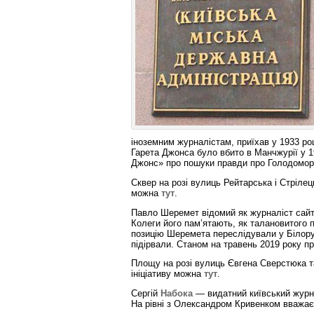
іноземним журналістам, приїхав у 1933 роц
Гарета Джонса було вбито в Манчжурії у 1
Джонс» про пошуки правди про Голодомор 
Сквер на розі вулиць Рейтарська і Стріле
можна
тут
.
Павло Шеремет відомий як журналіст сайту
Колеги його пам’ятають, як талановитого 
позицію Шеремета переслідували у Білорус
підірвали. Станом на травень 2019 року пр
Площу на розі вулиць Євгена Сверстюка та
ініціативу можна
тут
.
Сергій
Набока
— видатний київський журна
На рівні з Олександром Кривенком вважаєт