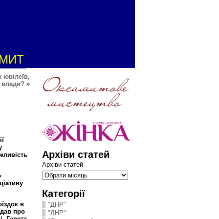
АМИТ
 ювілеїв,
и влади?
»
ії
у
Архіви статей
ожливість
Архіви статей
»
ціативу
Категорії
їздок в
"ДНР"
ідав про
"ЛНР"
і. Гарета