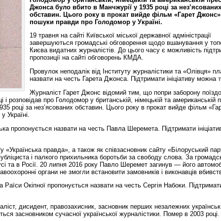
Джонса було вбито в Манчжурії у 1935 році за нез’ясовани
обставин. Цього року в прокат вийде фільм «Гарет Джонс»
пошуки правди про Голодомор у Україні.
19 травня на сайті Київської міської державної адміністрації
завершуються громадські обговорення щодо вшанування у топо
Києва видатних журналістів. До цього часу є можливість підтр
пропозиції на сайті обговорень КМДА.
Провулок неподалік від Інституту журналістики та «Олівця» п
назвати на честь Гарета Джонса. Підтримати ініціативу можна
Журналіст Гарет Джонс відомий тим, що попри заборону поїзд
і і розповідав про Голодомор у британській, німецькій та американській п
935 році за нез’ясованих обставин. Цього року в прокат вийде фільм «Га
у Україні.
цька пропонується назвати на честь Павла Шеремета. Підтримати ініціати
 «Українська правда», а також як співзасновник сайту «Білоруський пар
публіциста і палкого прихильника боротьби за свободу слова. За громадс
і та в Росії. 20 липня 2016 року Павло Шеремет загинув — його автомо
авоохоронні органи не змогли встановити замовників і виконавців вбивст
 Раїси Окіпної пропонується назвати на честь Сергія Набоки. Підтримат
ліст, дисидент, правозахисник, засновник перших незалежних українськ
ься засновником сучасної української журналістики. Помер в 2003 році.