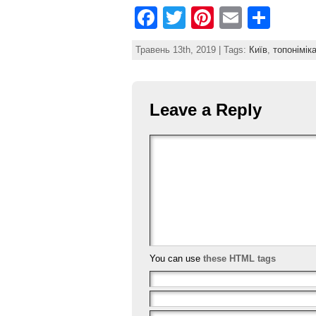
F
T
Pi
E
S
a
w
nt
m
h
Травень 13th, 2019 | Tags:
Київ
,
топонімік
c
itt
er
ai
ar
e
er
e
l
e
b
st
Leave a Reply
o
o
k
You can use
these HTML tags