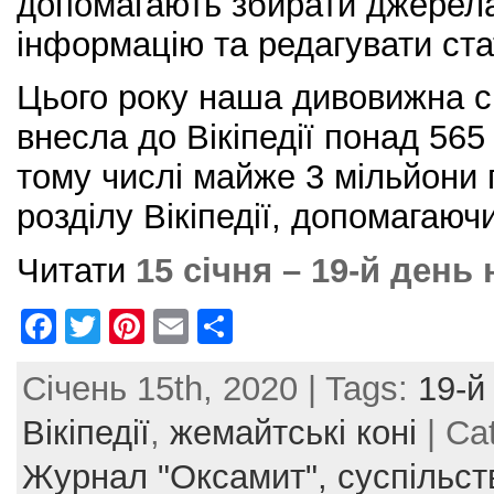
допомагають збирати джерела
інформацію та редагувати стат
Цього року наша дивовижна с
внесла до Вікіпедії понад 565
тому числі майже 3 мільйони 
розділу Вікіпедії, допомагаюч
Читати
15 січня – 19-й день
F
T
Pi
E
S
a
w
nt
m
h
Січень 15th, 2020 | Tags:
19-й
c
itt
er
ai
ar
e
er
e
l
e
Вікіпедії
,
жемайтські коні
| Ca
b
st
Журнал "Оксамит",
суспільст