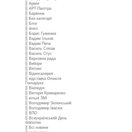
Армія
АРТ-Палітра
Барвінок
Без категорії
Блог
блюз
Борис Гуменюк
Вадим Ільков
Вадим Пепа
Василь Сліпак
Василь Стус
Верховна рада
Вибори
Витоки
Відеогалерея
відставка Олексія
Гончарука
Вікіпедія
Вікторія Крамаренко
вільні ЗМІ
Володимир Зеленський
Володимир Івасюк
ВПО
Всеукраїнський День
бібліотек
Всі новини