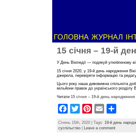
ГОЛОВНА
ЖУРНАЛ
ІН
15 січня – 19-й де
У День Вікіпедії — подякуй улюбленому ві
15 січня 2020, у 19-й день народження Вік
джерела, перевіряти інформацію та редагу
Цього року наша дивовижна спільнота добр
мільйони правок до українського розділу В
Читати
15 січня – 19-й день народження 
F
T
Pi
E
S
a
w
nt
m
h
Січень 15th, 2020 | Tags:
19-й день народж
c
itt
er
ai
ar
суспільство
|
Leave a comment