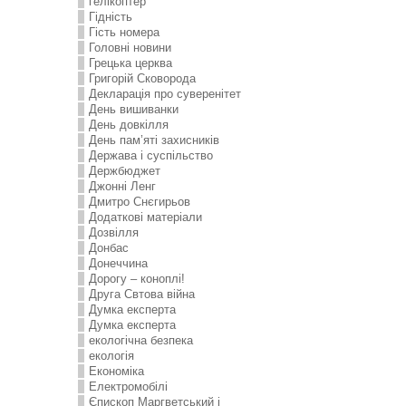
гелікоптер
Гідність
Гість номера
Головні новини
Грецька церква
Григорій Сковорода
Декларація про суверенітет
День вишиванки
День довкілля
День пам’яті захисників
Держава і суспільство
Держбюджет
Джонні Ленг
Дмитро Снєгирьов
Додаткові матеріали
Дозвілля
Донбас
Донеччина
Дорогу – коноплі!
Друга Свтова війна
Думка експерта
Думка експерта
екологічна безпека
екологія
Економіка
Електромобілі
Єпископ Маргветський і