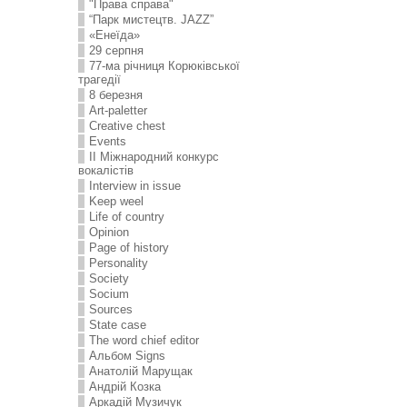
"Права справа"
“Парк мистецтв. JAZZ”
«Енеїда»
29 серпня
77-ма річниця Корюківської
трагедії
8 березня
Art-paletter
Creative chest
Events
II Міжнародний конкурс
вокалістів
Interview in issue
Keep weel
Life of country
Opinion
Page of history
Personality
Society
Socium
Sources
State case
The word chief editor
Альбом Signs
Анатолій Марущак
Андрій Козка
Аркадій Музичук