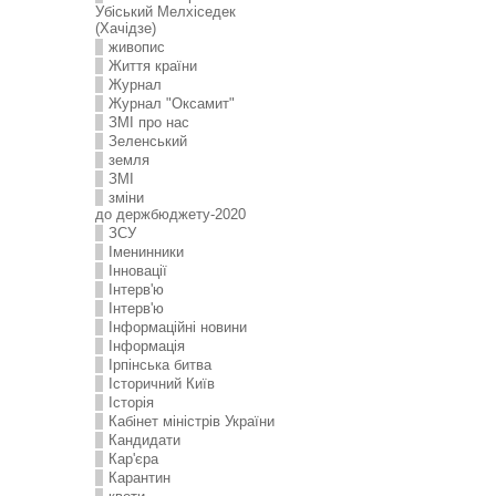
Убіський Мелхіседек
(Хачідзе)
живопис
Життя країни
Журнал
Журнал "Оксамит"
ЗMI про нас
Зеленський
земля
ЗМІ
зміни
до держбюджету-2020
ЗСУ
Іменинники
Інновації
Інтерв'ю
Інтерв'ю
Інформаційні новини
Інформація
Ірпінська битва
Історичний Київ
Історія
Кабінет міністрів України
Кандидати
Кар'єра
Карантин