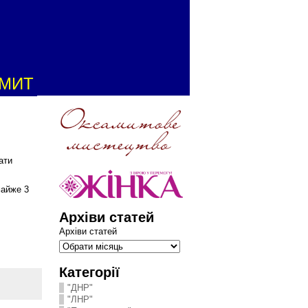
АМИТ
ати
майже 3
Архіви статей
Архіви статей
Категорії
"ДНР"
"ЛНР"