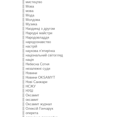
мистецтво
Мова
мова
Мода
Молдова
Музика
Наодинці з другом
Народні майстри
Народовладдя
народознавство
настрій
наукова п’ятирічка
національний світогляд
нація
Небесна Сотня
незалежні суди
Новини
Новини OKSAMYT
Нові Санжари
НСЖУ
НУШ
Оксамит
оксамит
Оксамит журнал
Олексій Гончарук
оперета