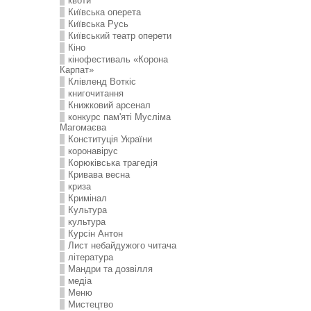
квоти
Київська оперета
Київська Русь
Київський театр оперети
Кіно
кінофестиваль «Корона
Карпат»
Клівленд Воткіс
книгочитання
Книжковий арсенал
конкурс пам'яті Мусліма
Магомаєва
Конституція України
коронавірус
Корюківська трагедія
Кривава весна
криза
Кримінал
Культура
культура
Курсін Антон
Лист небайдужого читача
література
Мандри та дозвілля
медіа
Меню
Мистецтво