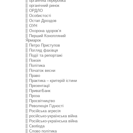
органічна переробка
органічний ринок
ОРДЛО
Особистості
Остап Дроздов
ОУН
Охорона здоров’я
Перший Конопляний
Ярмарок
Петро Приступов
Погляд фахівця
Події та репортажі
Поезія
Політика
Початок весни
Право
Практика – критерій істини
Презентації
ПриватБанк
Проза
Просвітництво
Революція Гідності
Російська агресія
російсько-українська війна
Російсько-українська війна
Свобода
Слово політика