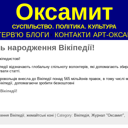
Оксамит
СУСПІЛЬСТВО. ПОЛІТИКА. КУЛЬТУРА
ТЕРВ’Ю
БЛОГИ
КОНТАКТИ
АРТ-ОКС
нь народження Вікіпедії!
кіпедистові!
іпедії відзначають глобальну спільноту волонтерів, які допомагають збир
вати статті.
овольців внесла до Вікіпедії понад 565 мільйонів правок, в тому числі 
ікіпедії, допомагаючи зробити безкоштовні
Вікіпедії!
ення Вікіпедії
,
жемайтські коні
| Category:
Вікіпедія,
Журнал "Оксамит",