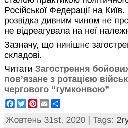
Російської Федерації на Київ.
розвідка дивним чином не про
не відреагувала на неї належ
Зазначу, що нинішнє загостре
складові.
Читати
Загострення бойових
пов’язане з ротацією війсь
чергового “гумконвою”
F
T
Pi
E
S
a
w
nt
m
h
Жовтень 31st, 2020 | Tags:
2г
c
itt
er
ai
ar