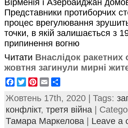
Вірменія і Азербайджан домо
Представники протиборчих ст
процес врегулювання зрушить
точки, в якій залишається з 
припинення вогню
Читати
Внаслідок ракетних о
жовтня загинули мирні жите
F
T
Pi
E
S
a
w
nt
m
h
Жовтень 17th, 2020 | Tags:
за
c
itt
er
ai
ar
e
er
e
l
e
конфлікт
,
третя війна
| Catego
b
st
Тамара Маркелова
|
Leave a
o