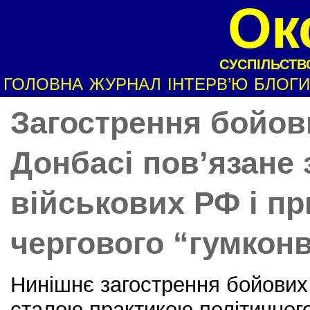
Ок
СУСПІЛЬСТВО
ГОЛОВНА
ЖУРНАЛ
ІНТЕРВ’Ю
БЛОГИ
Загострення бойов
Донбасі пов’язане 
військових РФ і пр
чергового “гумкон
Нинішнє загострення бойових 
сталою практикою політичного