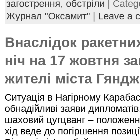
e
er
e
l
e
загострення
,
обстріли
| Categ
b
st
Журнал "Оксамит"
|
Leave a 
o
o
Внаслідок ракетних
k
ніч на 17 жовтня з
жителі міста Гяндж
Ситуація в Нагірному Карабас
обнадійливі заяви дипломатів
шаховий цугцванг – положенн
хід веде до погіршення позиці