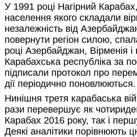
У 1991 році Нагірний Карабах
населення якого складали вір
незалежність від Азербайджа
повернути регіон силою, спал
році Азербайджан, Вірменія і
Карабахська республіка за по
підписали протокол про перем
дії періодично поновлюються.
Нинішня третя карабаська вій
рази перевершує як чотириден
Карабах 2016 року, так і першу
Деякі аналітики порівнюють ц