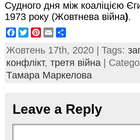
Судного дня між коаліцією Єги
1973 року (Жовтнева війна
)
.
F
T
Pi
E
S
a
w
nt
m
h
Жовтень 17th, 2020 | Tags:
за
c
itt
er
ai
ar
e
er
e
l
e
конфлікт
,
третя війна
| Catego
b
st
Тамара Маркелова
o
o
k
Leave a Reply