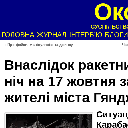
Ок
СУСПІЛЬСТВО
ГОЛОВНА
ЖУРНАЛ
ІНТЕРВ’Ю
БЛОГИ
«
Про фейки, маніпуляцію та джинсу
Че
Внаслідок ракетни
ніч на 17 жовтня 
жителі міста Гянд
Ситуац
Караба