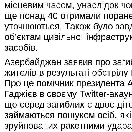
місцевим часом, унаслідок чо
ще понад 40 отримали поране
уточнюються. Також було зав
об’єктам цивільної інфрастру
засобів.
Азербайджан заявив про заги
жителів в результаті обстрілу 
Про це помічник президента 
Гаджієв в своєму Twitter-акау
що серед загиблих є двоє діт
займаються пошуком осіб, як
зруйнованих ракетними ударам