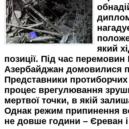
обнаді
диплом
нагаду
положе
який х
позиції. Під час перемовин 
Азербайджан домовилися п
Представники протиборчих 
процес врегулювання зруши
мертвої точки, в якій залиш
Однак режим припинення в
не довше години – Єреван і