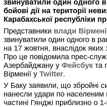
звинуватили один одного в 
бойові дії на території неви
Карабахської республіки п
Представники
влади Вірмені
звинуватили один одного в рак
на 17 жовтня, внаслідок яких 
Про це повідомила прес-слу
Азербайджану у
Фейсбук
та 
Вірменії у
Twitter
.
У Баку заявили, що збройні с
нанесли удари по населеним 
частині Гянджі приблизно о 1-й