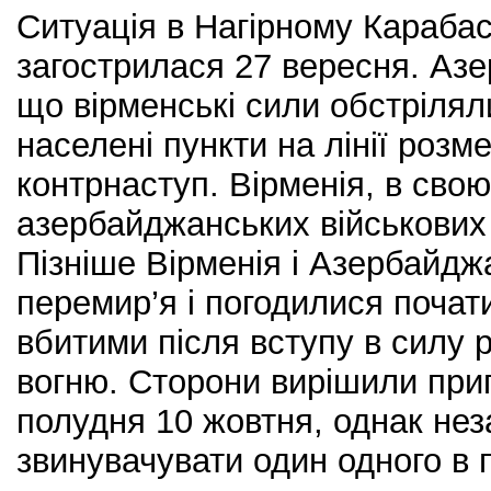
Ситуація в Нагірному Карабасі
загострилася 27 вересня. Аз
що вірменські сили обстріляли
населені пункти на лінії розм
контрнаступ. Вірменія, в свою
азербайджанських військових 
Пізніше Вірменія і Азербайд
перемир’я і погодилися почат
вбитими після вступу в силу
вогню. Сторони вирішили при
полудня 10 жовтня, однак не
звинувачувати один одного в