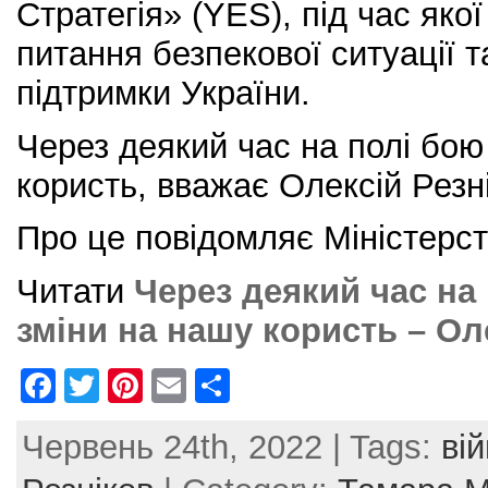
Стратегія» (YES), під час яко
питання безпекової ситуації 
підтримки України.
Через деякий час на полі бою
користь, вважає Олексій Резн
Про це повідомляє Міністерст
Читати
Через деякий час на
зміни на нашу користь – Ол
F
T
Pi
E
S
a
w
nt
m
h
Червень 24th, 2022 | Tags:
ві
c
itt
er
ai
ar