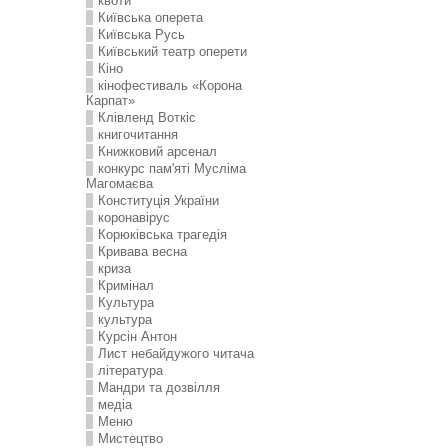
квоти
Київська оперета
Київська Русь
Київський театр оперети
Кіно
кінофестиваль «Корона
Карпат»
Клівленд Воткіс
книгочитання
Книжковий арсенал
конкурс пам'яті Мусліма
Магомаєва
Конституція України
коронавірус
Корюківська трагедія
Кривава весна
криза
Кримінал
Культура
культура
Курсін Антон
Лист небайдужого читача
література
Мандри та дозвілля
медіа
Меню
Мистецтво