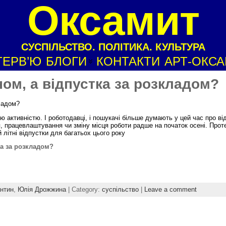
Оксамит
СУСПІЛЬСТВО. ПОЛІТИКА. КУЛЬТУРА
ТЕРВ’Ю
БЛОГИ
КОНТАКТИ
АРТ-ОКС
ом, а відпустка за розкладом?
ладом?
 активністю. І роботодавці, і пошукачі більше думають у цей час про ві
, працевлаштування чи зміну місця роботи радше на початок осені. Прот
літні відпустки для багатьох цього року
ка за розкладом?
нтин
,
Юлія Дрожжина
| Category:
суспільство
|
Leave a comment