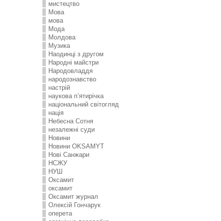
мистецтво
Мова
мова
Мода
Молдова
Музика
Наодинці з другом
Народні майстри
Народовладдя
народознавство
настрій
наукова п’ятирічка
національний світогляд
нація
Небесна Сотня
незалежні суди
Новини
Новини OKSAMYT
Нові Санжари
НСЖУ
НУШ
Оксамит
оксамит
Оксамит журнал
Олексій Гончарук
оперета