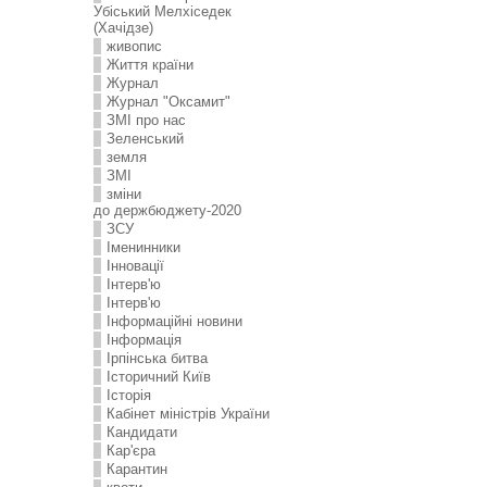
Убіський Мелхіседек
(Хачідзе)
живопис
Життя країни
Журнал
Журнал "Оксамит"
ЗMI про нас
Зеленський
земля
ЗМІ
зміни
до держбюджету-2020
ЗСУ
Іменинники
Інновації
Інтерв'ю
Інтерв'ю
Інформаційні новини
Інформація
Ірпінська битва
Історичний Київ
Історія
Кабінет міністрів України
Кандидати
Кар'єра
Карантин