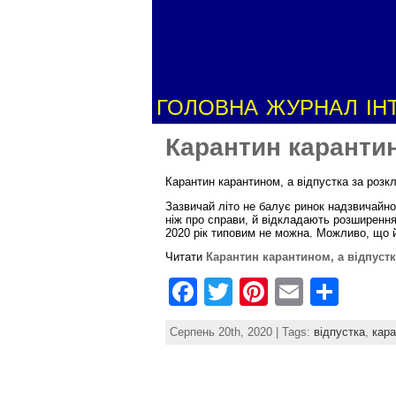
ГОЛОВНА
ЖУРНАЛ
ІН
Карантин карантин
Карантин карантином, а відпустка за розк
Зазвичай літо не балує ринок надзвичайною
ніж про справи, й відкладають розширення
2020 рік типовим не можна. Можливо, що й 
Читати
Карантин карантином, а відпуст
F
T
Pi
E
S
a
w
nt
m
h
Серпень 20th, 2020 | Tags:
відпустка
,
кара
c
itt
er
ai
ar
e
er
e
l
e