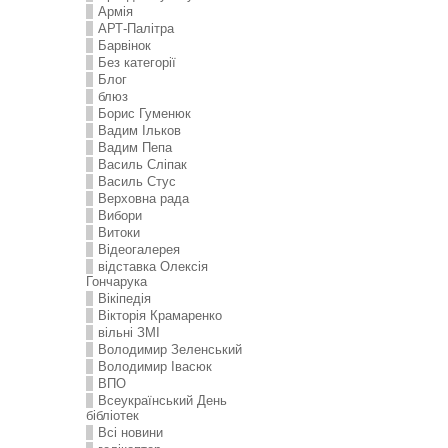
Армія
АРТ-Палітра
Барвінок
Без категорії
Блог
блюз
Борис Гуменюк
Вадим Ільков
Вадим Пепа
Василь Сліпак
Василь Стус
Верховна рада
Вибори
Витоки
Відеогалерея
відставка Олексія
Гончарука
Вікіпедія
Вікторія Крамаренко
вільні ЗМІ
Володимир Зеленський
Володимир Івасюк
ВПО
Всеукраїнський День
бібліотек
Всі новини