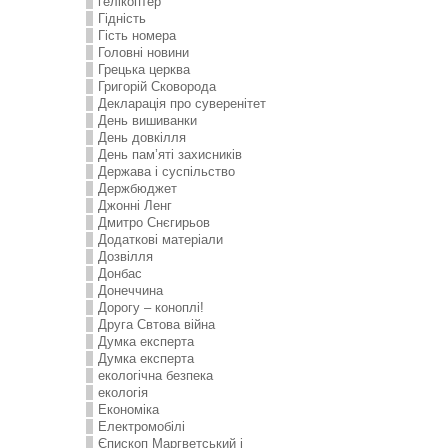
гелікоптер
Гідність
Гість номера
Головні новини
Грецька церква
Григорій Сковорода
Декларація про суверенітет
День вишиванки
День довкілля
День пам’яті захисників
Держава і суспільство
Держбюджет
Джонні Ленг
Дмитро Снєгирьов
Додаткові матеріали
Дозвілля
Донбас
Донеччина
Дорогу – коноплі!
Друга Свтова війна
Думка експерта
Думка експерта
екологічна безпека
екологія
Економіка
Електромобілі
Єпископ Маргветський і