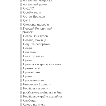
органічна переробка
органічний ринок
ОРДЛО
Особистості
Остап Дроздов
ОУН
Охорона здоров’я
Перший Конопляний
Ярмарок
Петро Приступов
Погляд фахівця
Події та репортажі
Поезія
Політика
Початок весни
Право
Практика – критерій істини
Презентації
ПриватБанк
Проза
Просвітництво
Революція Гідності
Російська агресія
російсько-українська війна
Російсько-українська війна
Свобода
Слово політика