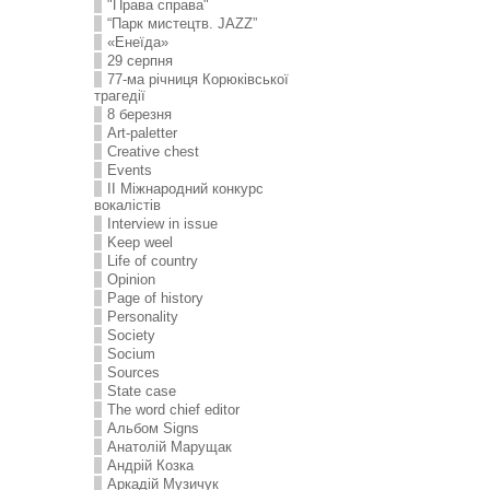
"Права справа"
“Парк мистецтв. JAZZ”
«Енеїда»
29 серпня
77-ма річниця Корюківської
трагедії
8 березня
Art-paletter
Creative chest
Events
II Міжнародний конкурс
вокалістів
Interview in issue
Keep weel
Life of country
Opinion
Page of history
Personality
Society
Socium
Sources
State case
The word chief editor
Альбом Signs
Анатолій Марущак
Андрій Козка
Аркадій Музичук