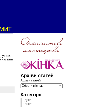
АМИТ
дпустки,
е назвати
Архіви статей
Архіви статей
Категорії
"ДНР"
"ЛНР"