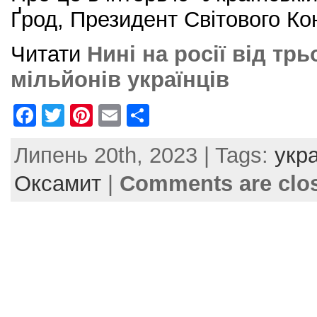
Ґрод, Президент Світового Ко
Читати
Нині на росії від тр
мільйонів українців
F
T
Pi
E
S
a
w
nt
m
h
Липень 20th, 2023 | Tags:
укра
c
itt
er
ai
ar
e
er
e
l
e
Оксамит
|
Comments are clo
b
st
o
o
k