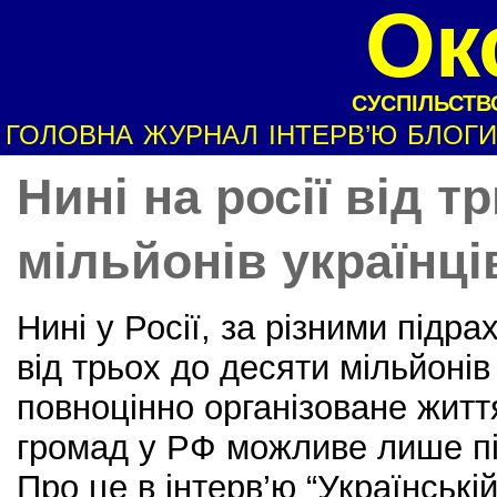
Ок
СУСПІЛЬСТВО
ГОЛОВНА
ЖУРНАЛ
ІНТЕРВ’Ю
БЛОГИ
Нині на росії від т
мільйонів українці
Нині у Росії, за різними під
від трьох до десяти мільйонів 
повноцінно організоване житт
громад у РФ можливе лише піс
Про це в інтерв’ю “Українські