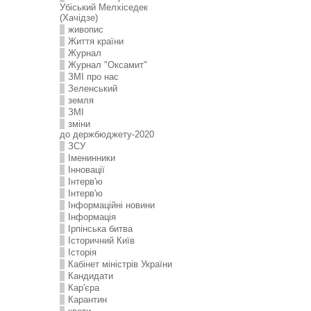
Убіський Мелхіседек
(Хачідзе)
живопис
Життя країни
Журнал
Журнал "Оксамит"
ЗMI про нас
Зеленський
земля
ЗМІ
зміни
до держбюджету-2020
ЗСУ
Іменинники
Інновації
Інтерв'ю
Інтерв'ю
Інформаційні новини
Інформація
Ірпінська битва
Історичний Київ
Історія
Кабінет міністрів України
Кандидати
Кар'єра
Карантин