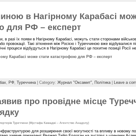
чиною в Нагірному Карабасі мо
ю для РФ – експерт
ни, в разі їх появи в Нагірному Карабасі, можуть стати сторонами військо
бо провокації. Такі зіткнення між Росією і Туреччиною вже відбувалися п
гічні процеси відбудуться в Нагірному Карабасі це похитне позиції Росії не
ному Карабасі може стати катастрофою для РФ – експерт
абах
,
РФ
,
Туреччина
| Category:
Журнал "Оксамит",
Політика
|
Leave a co
аявив про провідне місце Туреч
рядку
спортерів Туреччини (Мустафа Камаджі – Агентство Анадолу)
 інфраструктурою для розширення своєї могутності та впливу в новому п
етвер заявив президент Реджеп Тайіп Ердоган на зустрічі з членами Асам