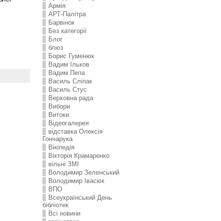
Армія
АРТ-Палітра
Барвінок
Без категорії
Блог
блюз
Борис Гуменюк
Вадим Ільков
Вадим Пепа
Василь Сліпак
Василь Стус
Верховна рада
Вибори
Витоки
Відеогалерея
відставка Олексія
Гончарука
Вікіпедія
Вікторія Крамаренко
вільні ЗМІ
Володимир Зеленський
Володимир Івасюк
ВПО
Всеукраїнський День
бібліотек
Всі новини