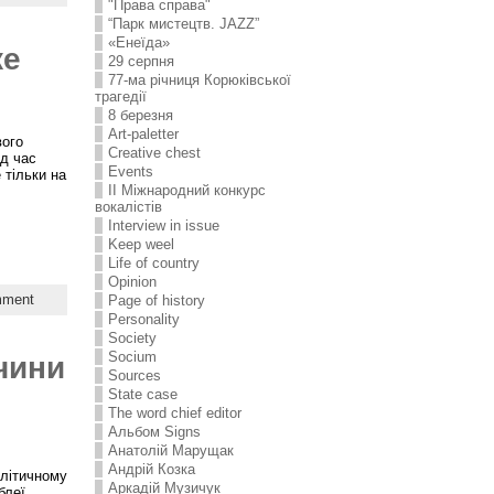
"Права справа"
“Парк мистецтв. JAZZ”
«Енеїда»
же
29 серпня
77-ма річниця Корюківської
трагедії
8 березня
Art-paletter
вого
Creative chest
ід час
Events
 тільки на
II Міжнародний конкурс
вокалістів
Interview in issue
Keep weel
Life of country
Opinion
mment
Page of history
Personality
Society
Socium
чини
Sources
State case
The word chief editor
Альбом Signs
Анатолій Марущак
Андрій Козка
олітичному
Аркадій Музичук
блеї