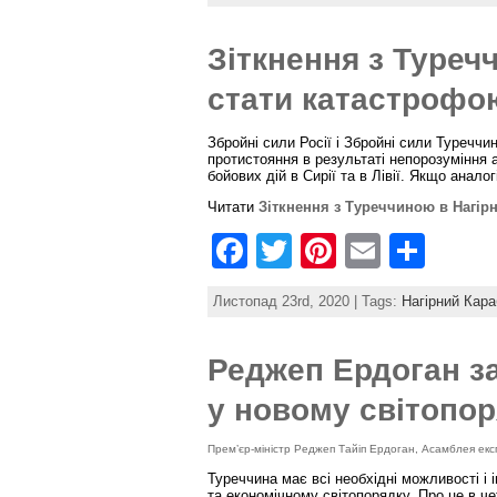
c
itt
er
ai
ar
e
er
e
l
e
Зіткнення з Туреч
b
st
стати катастрофо
o
o
Збройні сили Росії і Збройні сили Туреччи
протистояння в результаті непорозуміння а
бойових дій в Сирії та в Лівії. Якщо анало
k
Читати
Зіткнення з Туреччиною в Нагір
F
T
Pi
E
S
a
w
nt
m
h
Листопад 23rd, 2020 | Tags:
Нагірний Кар
c
itt
er
ai
ar
e
er
e
l
e
Реджеп Ердоган з
b
st
у новому світопо
o
Прем’єр-міністр Реджеп Тайіп Ердоган, Асамблея ек
o
Туреччина має всі необхідні можливості і
та економічному світопорядку. Про це в ч