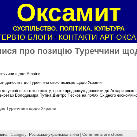
Оксамит
СУСПІЛЬСТВО. ПОЛІТИКА. КУЛЬТУРА
ТЕРВ’Ю
БЛОГИ
КОНТАКТИ
АРТ-ОКС
лися про позицію Туреччини що
реччини щодо України.
сія доносить до Туреччини свою позицію щодо України.
и до українського конфлікту, проте продовжує доносити до Анкари свою 
секретар Володимира Путіна Дмитро Пєсков на полях Східного економічн
цію Туреччини щодо України
чина
| Category:
Російсько-українська війна
|
Comments are closed