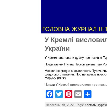
ГОЛОВНА
ЖУРНАЛ
ІН
У Кремлі вислови
України
У Кремлі висловили думку про позицію Ту
Представник Путіна Пєсков заявив, що Ро
Москва не згодна зі ставленням Туреччин
щодо цього питання. Про це заявив прес-
форуму (ВЕФ).
Читати
У Кремлі висловилися про пози
F
T
Pi
E
S
a
w
nt
m
h
Вересень 6th, 2022 | Tags:
Кремль
,
Туреч