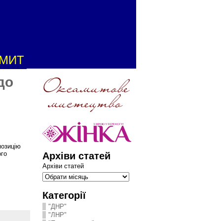
АМИТ
до
позицію
Архіви статей
ого
Архіви статей
Категорії
"ДНР"
"ЛНР"