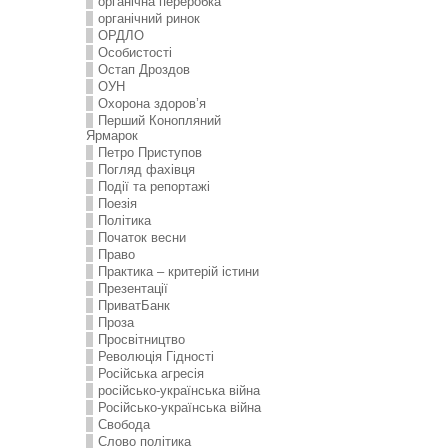
органічна переробка
органічний ринок
ОРДЛО
Особистості
Остап Дроздов
ОУН
Охорона здоров’я
Перший Конопляний
Ярмарок
Петро Приступов
Погляд фахівця
Події та репортажі
Поезія
Політика
Початок весни
Право
Практика – критерій істини
Презентації
ПриватБанк
Проза
Просвітництво
Революція Гідності
Російська агресія
російсько-українська війна
Російсько-українська війна
Свобода
Слово політика