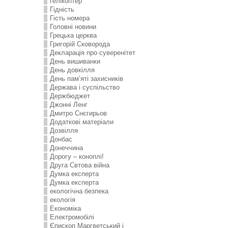
гелікоптер
Гідність
Гість номера
Головні новини
Грецька церква
Григорій Сковорода
Декларація про суверенітет
День вишиванки
День довкілля
День пам’яті захисників
Держава і суспільство
Держбюджет
Джонні Ленг
Дмитро Снєгирьов
Додаткові матеріали
Дозвілля
Донбас
Донеччина
Дорогу – коноплі!
Друга Свтова війна
Думка експерта
Думка експерта
екологічна безпека
екологія
Економіка
Електромобілі
Єпископ Маргветський і