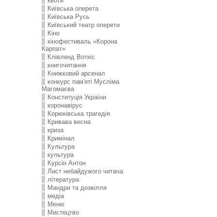
квоти
Київська оперета
Київська Русь
Київський театр оперети
Кіно
кінофестиваль «Корона
Карпат»
Клівленд Воткіс
книгочитання
Книжковий арсенал
конкурс пам'яті Мусліма
Магомаєва
Конституція України
коронавірус
Корюківська трагедія
Кривава весна
криза
Кримінал
Культура
культура
Курсін Антон
Лист небайдужого читача
література
Мандри та дозвілля
медіа
Меню
Мистецтво