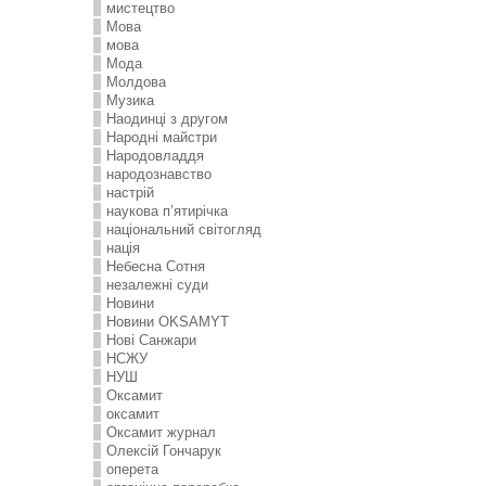
мистецтво
Мова
мова
Мода
Молдова
Музика
Наодинці з другом
Народні майстри
Народовладдя
народознавство
настрій
наукова п’ятирічка
національний світогляд
нація
Небесна Сотня
незалежні суди
Новини
Новини OKSAMYT
Нові Санжари
НСЖУ
НУШ
Оксамит
оксамит
Оксамит журнал
Олексій Гончарук
оперета