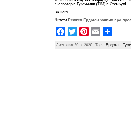
k
експортерів Туреччини (TIM) в Стамбулі.
За його
Читати
Реджеп Ердоган заявив про пров
F
T
Pi
E
S
a
w
nt
m
h
Листопад 20th, 2020 | Tags:
Ердоган
,
Туре
c
itt
er
ai
ar
e
er
e
l
e
b
st
o
o
k