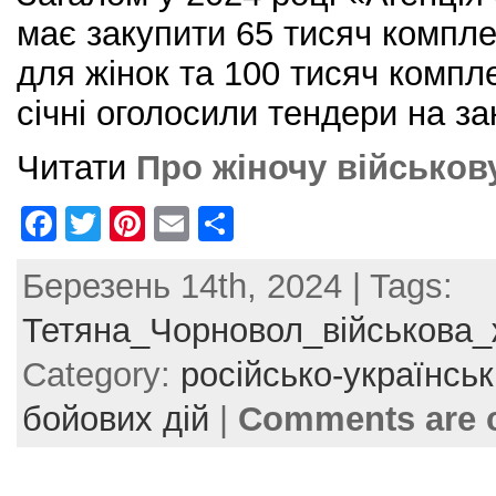
має закупити 65 тисяч компле
для жінок та 100 тисяч компле
січні оголосили тендери на за
Читати
Про жіночу військо
F
T
Pi
E
S
a
w
nt
m
h
Березень 14th, 2024 | Tags:
c
itt
er
ai
ar
e
er
e
l
e
Тетяна_Чорновол_військова
b
st
Category:
російсько-українськ
o
бойових дій
|
Comments are 
o
k