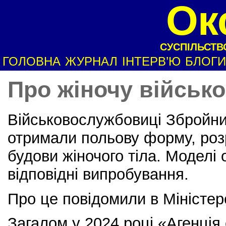
Ок
СУСПІЛЬСТВО
ГОЛОВНА
ЖУРНАЛ
ІНТЕРВ’Ю
БЛОГИ
Про жіночу військ
Військовослужбовиці Збройни
отримали польову форму, роз
будови жіночого тіла. Моделі
відповідні випробування.
Про це повідомили в Міністер
Загалом у 2024 році «Агенція