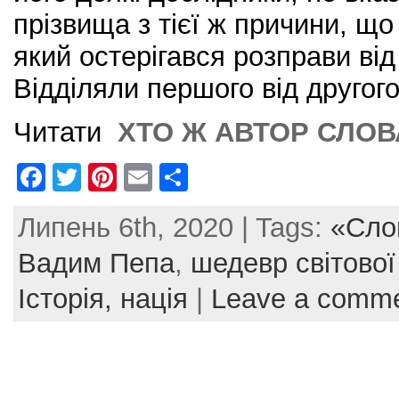
прізвища з тієї ж причини, що 
який остерігався розправи від
Відділяли першого від другого
Читати
ХТО Ж АВТОР СЛОВА
F
T
Pi
E
S
a
w
nt
m
h
Липень 6th, 2020 | Tags:
«Слов
c
itt
er
ai
ar
e
er
e
l
e
Вадим Пепа
,
шедевр світової
b
st
Історія,
нація
|
Leave a comm
o
o
k