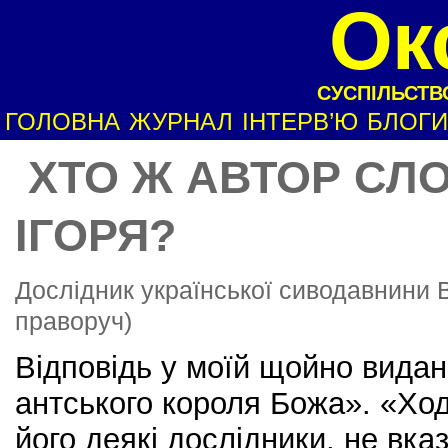
Ок
СУСПІЛЬСТВО
ГОЛОВНА
ЖУРНАЛ
ІНТЕРВ’Ю
БЛОГИ
ХТО Ж АВТОР СЛО
ІГОРЯ?
Дослідник української сиводавнини 
праворуч)
Відповідь у моїй щойно видан
антського короля Божа». «Хо
його деякі дослідники, не вказа