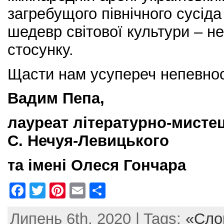
загребущого північного сусіда
шедевр світової культури – не
стосунку.
Щасти нам усупереч непевнос
Вадим Пепа,
лауреат літературно-мистець
С. Нечуя-Левицького
та імені Олеся Г
F
T
Pi
E
S
a
w
nt
m
h
Липень 6th, 2020 | Tags:
«Слов
c
itt
er
ai
ar