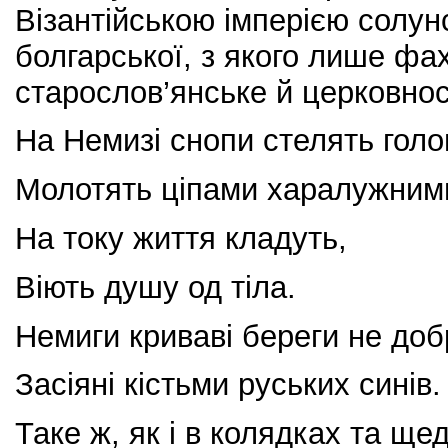
Візантійською імперією солун
болгарської, з якого лише фа
старослов’янське й церковнос
На Немизі снопи стелять голо
Молотять ціпами харалужним
На току життя кладуть,
Віють душу од тіла.
Немиги криваві береги не доб
Засіяні кістьми руських синів.
Таке ж, як і в колядках та щед