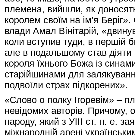
племена, вийшли, як доносять
королем своїм на ім’я Беріг»
влади Амал Вінітарій, «двинув 
коли вступив туди, в першій 
але в подальшому став діяти р
короля їхнього Божа із синами
старійшинами для залякування
подвоїли страх підкорених».
«Слово о полку Ігоревім» – пл
невідомих авторів. Причому, 
народу, який з УІІІ ст. н. е. з
міжнародній арені українськ