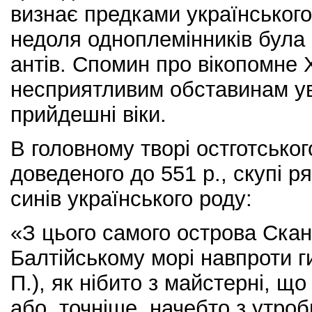
визнає предками українського н
недоля одноплемінників була 
антів. Спомин про вікопомне 
несприятливим обставинам ув
прийдешні віки.
В головному творі остготськог
доведеного до 551 р., скупі р
синів українського роду:
«З цього самого острова Скан
Балтійському морі навпроти ги
П.), як нібито з майстерні, щ
або, точніше, начебто з утро