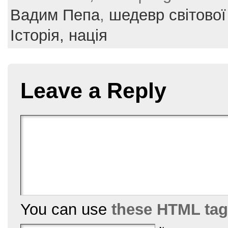
e
er
e
l
e
Вадим Пепа
,
шедевр світової
b
st
Історія,
нація
o
o
k
Leave a Reply
You can use
these HTML ta