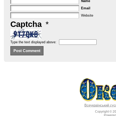
Name
Email
Website
Captcha
*
Type the text displayed above:
Всеукраїнський сус
Copyright © 2
Powere