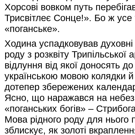
Хорсові вовком путь перебігав
Трисвітлеє Сонце!». Бо ж усе
«поганське».
Ходина успадковував духовні 
роду з розквіту Трипільської 
відлуння від якої доносять до
українською мовою колядки й 
дотепер збережених календар
Ясно, що наражався на небез
«поганських богів» – Стрибог
Мова рідного роду для нього 
зблискує, як золоті вкрапленн