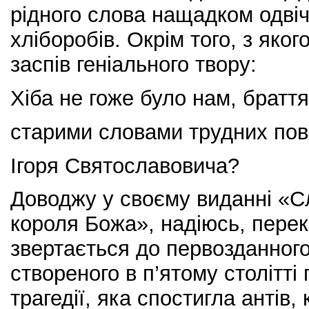
рідного слова нащадком одвіч
хліборобів. Окрім того, з яко
заспів геніального твору:
Хіба не гоже було нам, браття
старими словами трудних пові
Ігоря Святославовича?
Доводжу у своєму виданні «С
короля Божа», надіюсь, пере
звертається до первозданног
створеного в п’ятому столітті 
трагедії, яка спостигла антів