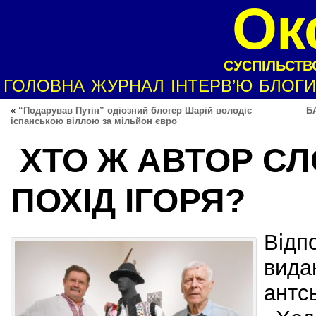
Ок
СУСПІЛЬСТВО
ГОЛОВНА
ЖУРНАЛ
ІНТЕРВ’Ю
БЛОГИ
«
“Подарував Путін” одіозний блогер Шарій володіє
Б
іспанською віллою за мільйон євро
ХТО Ж АВТОР СЛ
ПОХІД ІГОРЯ?
Відп
вида
антс