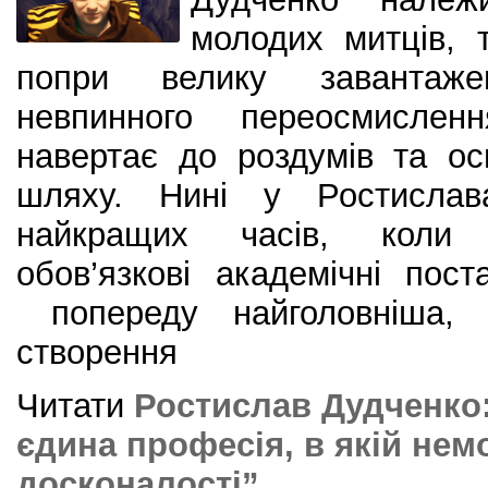
молодих митців, т
попри велику завантаже
невпинного переосмисленн
навертає до роздумів та о
шляху. Нині у Ростислав
найкращих часів, коли
обов’язкові академічні пос
попереду найголовніша,
створення
Читати
Ростислав Дудченко:
єдина професія, в якій не
досконалості”