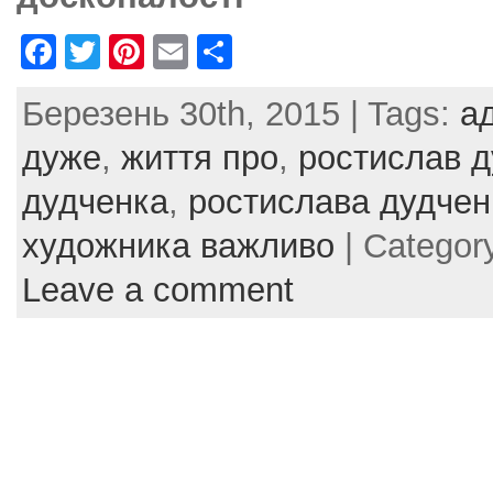
F
T
Pi
E
S
a
w
nt
m
h
Березень 30th, 2015 | Tags:
а
c
itt
er
ai
ar
e
er
e
l
e
дуже
,
життя про
,
ростислав д
b
st
дудченка
,
ростислава дудчен
o
художника важливо
| Categor
o
Leave a comment
k