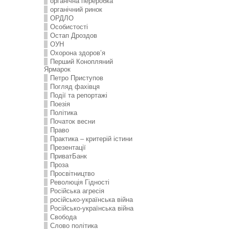
органічна переробка
органічний ринок
ОРДЛО
Особистості
Остап Дроздов
ОУН
Охорона здоров’я
Перший Конопляний
Ярмарок
Петро Приступов
Погляд фахівця
Події та репортажі
Поезія
Політика
Початок весни
Право
Практика – критерій істини
Презентації
ПриватБанк
Проза
Просвітництво
Революція Гідності
Російська агресія
російсько-українська війна
Російсько-українська війна
Свобода
Слово політика