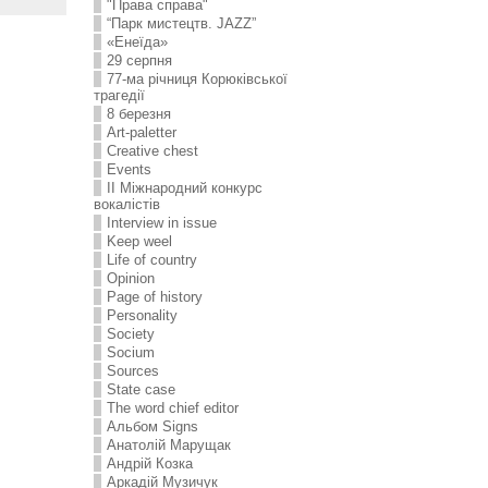
"Права справа"
“Парк мистецтв. JAZZ”
«Енеїда»
29 серпня
77-ма річниця Корюківської
трагедії
8 березня
Art-paletter
Creative chest
Events
II Міжнародний конкурс
вокалістів
Interview in issue
Keep weel
Life of country
Opinion
Page of history
Personality
Society
Socium
Sources
State case
The word chief editor
Альбом Signs
Анатолій Марущак
Андрій Козка
Аркадій Музичук