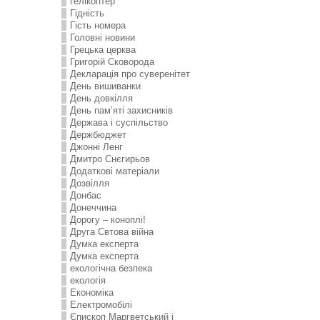
гелікоптер
Гідність
Гість номера
Головні новини
Грецька церква
Григорій Сковорода
Декларація про суверенітет
День вишиванки
День довкілля
День пам’яті захисників
Держава і суспільство
Держбюджет
Джонні Ленг
Дмитро Снєгирьов
Додаткові матеріали
Дозвілля
Донбас
Донеччина
Дорогу – коноплі!
Друга Свтова війна
Думка експерта
Думка експерта
екологічна безпека
екологія
Економіка
Електромобілі
Єпископ Маргветський і