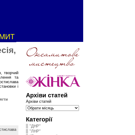
АМИТ
сія,
, творчий
слення та
остислава
становки і
Архіви статей
ягти
Архіви статей
Категорії
"ДНР"
стислава
"ЛНР"