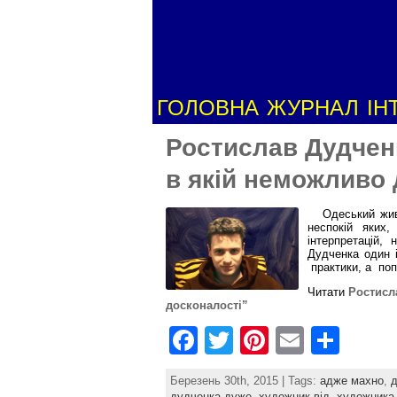
ГОЛОВНА
ЖУРНАЛ
ІН
Ростислав Дудченк
в якій неможливо 
Одеський живоп
неспокій яких
інтерпретацій,
Дудченка один і
практики, а поп
Читати
Ростисл
досконалості”
F
T
Pi
E
S
a
w
nt
m
h
Березень 30th, 2015 | Tags:
адже махно
,
c
itt
er
ai
ar
дудченка дуже
,
художник від
,
художника