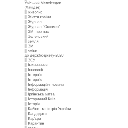
Убіський Мелхіседек
(Хачідзе)
живопис
Життя країни
Журнал
Журнал "Оксамит"
ЗMI про нас
Зеленський
земля
ЗМІ
зміни
до держбюджету-2020
ЗСУ
Іменинники
Інновації
Інтерв'ю
Інтерв'ю
Інформаційні новини
Інформація
Ірпінська битва
Історичний Київ
Історія
Кабінет міністрів України
Кандидати
Кар'єра
Карантин