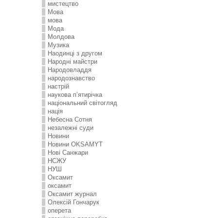
мистецтво
Мова
мова
Мода
Молдова
Музика
Наодинці з другом
Народні майстри
Народовладдя
народознавство
настрій
наукова п’ятирічка
національний світогляд
нація
Небесна Сотня
незалежні суди
Новини
Новини OKSAMYT
Нові Санжари
НСЖУ
НУШ
Оксамит
оксамит
Оксамит журнал
Олексій Гончарук
оперета