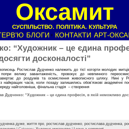
Оксамит
СУСПІЛЬСТВО. ПОЛІТИКА. КУЛЬТУРА
ТЕРВ’Ю
БЛОГИ
КОНТАКТИ
АРТ-ОКС
о: “Художник – це єдина профе
досягти досконалості”
исець Ростислав Дудченко належить до тієї когорти молодих митців
, попри велику завантаженість, провокує до невпинного переосми
 навертає до роздумів та осмислення живописного шляху. Нині у Р
з найкращих часів, коли позаду залишились обов’язкові академічні по
ереду найголовніша, фінальна стадія – створення
ав Дудченко: “Художник – це єдина професія, в якій неможливо дос
дудченка дуже
,
життя про
,
ростислав дудченко
,
ростислава дудченка
,
ро
 важливо
| Category:
Художнє мистецтво
|
Leave a comment