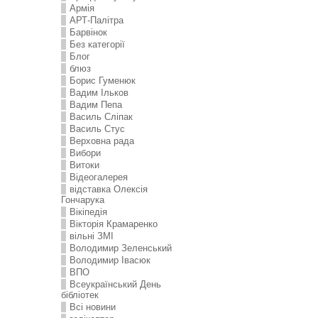
Армія
АРТ-Палітра
Барвінок
Без категорії
Блог
блюз
Борис Гуменюк
Вадим Ільков
Вадим Пепа
Василь Сліпак
Василь Стус
Верховна рада
Вибори
Витоки
Відеогалерея
відставка Олексія
Гончарука
Вікіпедія
Вікторія Крамаренко
вільні ЗМІ
Володимир Зеленський
Володимир Івасюк
ВПО
Всеукраїнський День
бібліотек
Всі новини