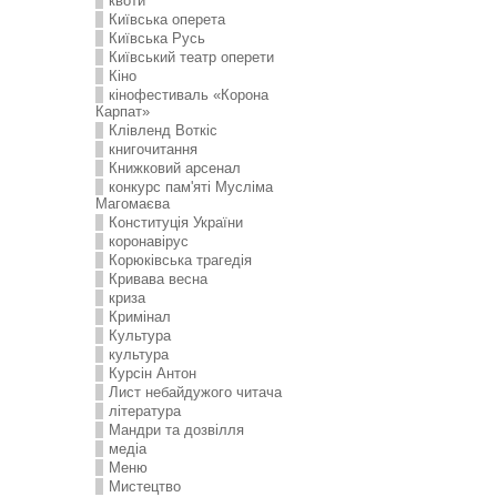
квоти
Київська оперета
Київська Русь
Київський театр оперети
Кіно
кінофестиваль «Корона
Карпат»
Клівленд Воткіс
книгочитання
Книжковий арсенал
конкурс пам'яті Мусліма
Магомаєва
Конституція України
коронавірус
Корюківська трагедія
Кривава весна
криза
Кримінал
Культура
культура
Курсін Антон
Лист небайдужого читача
література
Мандри та дозвілля
медіа
Меню
Мистецтво