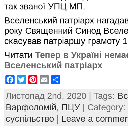
так званої УПЦ МП.
Вселенський патріарх нагадав
року Священний Синод Вселен
скасував патріаршу грамоту 1
Читати
Тепер в Україні нема
Вселенський патріарх
F
T
Pi
E
S
a
w
nt
m
h
Листопад 2nd, 2020 | Tags:
Вс
c
itt
er
ai
ar
e
er
e
l
e
Варфоломій
,
ПЦУ
| Category
b
st
суспільство
|
Leave a commen
o