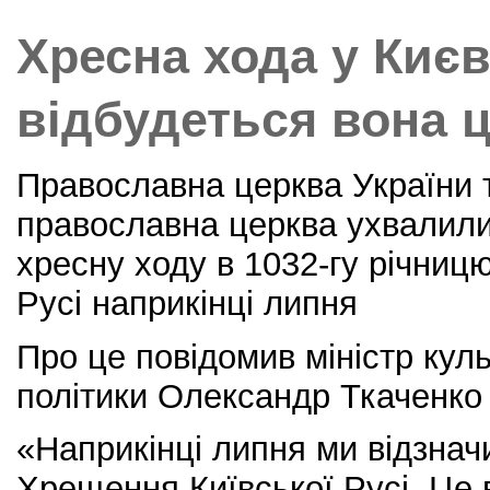
o
Хресна хода у Києв
k
відбудеться вона ц
Православна церква України 
православна церква ухвалили
хресну ходу в 1032-гу річниц
Русі наприкінці липня
Про це повідомив міністр кул
політики Олександр Ткаченко 
«Наприкінці липня ми відзнач
Хрещення Київської Русі. Це 