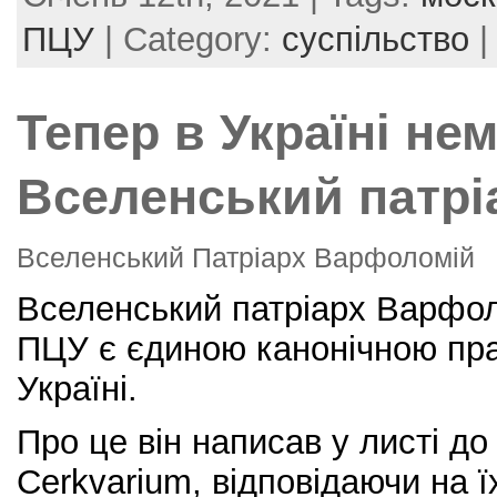
c
itt
er
ai
ar
e
er
e
l
e
ПЦУ
| Category:
суспільство
b
st
o
Тепер в Україні не
o
k
Вселенський патрі
Вселенський Патріарх Варфоломій
Вселенський патріарх Варфол
ПЦУ є єдиною канонічною пр
Україні.
Про це він написав у листі до
Сerkvarium, відповідаючи на 