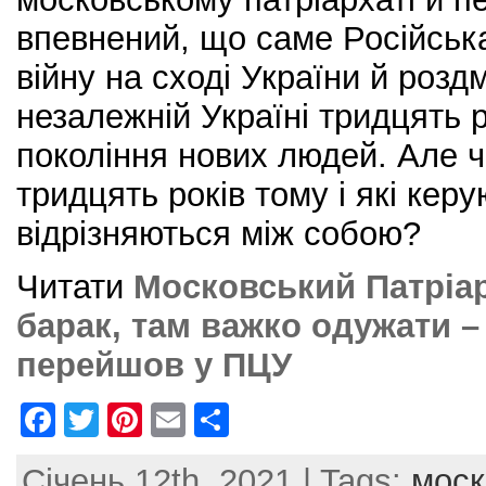
впевнений, що саме Російськ
війну на сході України й розд
незалежній Україні тридцять р
покоління нових людей. Але чи
тридцять років тому і які керу
відрізняються між собою?
Читати
Московський Патріар
барак, там важко одужати –
перейшов у ПЦУ
F
T
Pi
E
S
a
w
nt
m
h
Січень 12th, 2021 | Tags:
моск