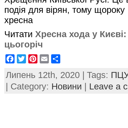
подія для вірян, тому щороку
хресна
Читати
Хресна хода у Києві:
цьогоріч
F
T
Pi
E
S
a
w
nt
m
h
Липень 12th, 2020 | Tags:
ПЦ
c
itt
er
ai
ar
e
er
e
l
e
| Category:
Новини
|
Leave a 
b
st
o
o
k