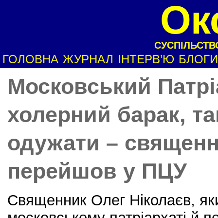
Ок
СУСПІЛЬСТВО
ГОЛОВНА
ЖУРНАЛ
ІНТЕРВ’Ю
БЛОГИ
Московський Патрі
холерний барак, т
одужати – священн
перейшов у ПЦУ
Священник Олег Ніколаєв, як
московському патріархаті й 