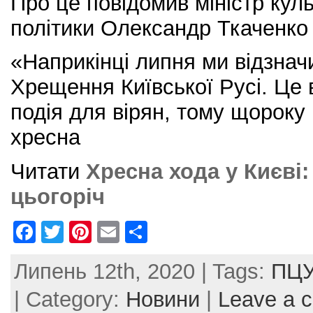
Про це повідомив міністр кул
політики Олександр Ткаченко 
«Наприкінці липня ми відзнач
Хрещення Київської Русі. Це 
подія для вірян, тому щороку
хресна
Читати
Хресна хода у Києві:
цьогоріч
F
T
Pi
E
S
a
w
nt
m
h
Липень 12th, 2020 | Tags:
ПЦ
c
itt
er
ai
ar
e
er
e
l
e
| Category:
Новини
|
Leave a 