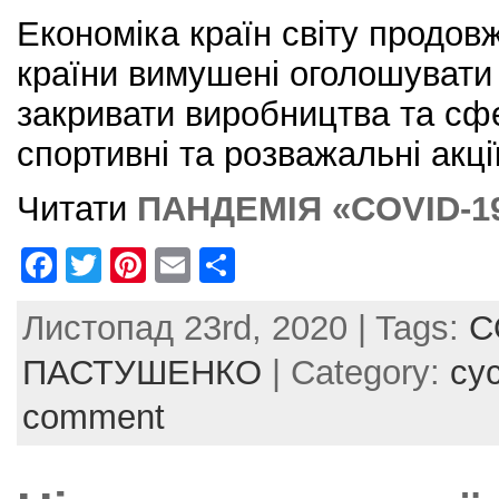
Економіка країн світу продовж
країни вимушені оголошувати 
закривати виробництва та сфе
спортивні та розважальні акці
Читати
ПАНДЕМІЯ «COVID-1
F
T
Pi
E
S
a
w
nt
m
h
Листопад 23rd, 2020 | Tags:
C
c
itt
er
ai
ar
e
er
e
l
e
ПАСТУШЕНКО
| Category:
су
b
st
comment
o
o