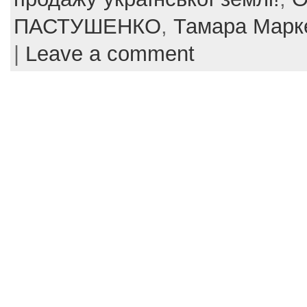
b
st
ПАСТУШЕНКО
,
Тамара Марк
o
|
Leave a comment
o
k