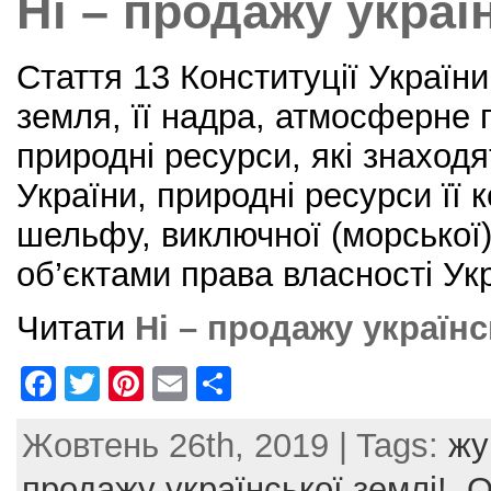
Ні – продажу україн
k
Стаття 13 Конституції Україн
земля, її надра, атмосферне п
природні ресурси, які знаходя
України, природні ресурси її 
шельфу, виключної (морської)
об’єктами права власності Ук
Читати
Ні – продажу українс
F
T
Pi
E
S
a
w
nt
m
h
Жовтень 26th, 2019 | Tags:
жу
c
itt
er
ai
ar
e
er
e
l
e
продажу української землі!
,
О