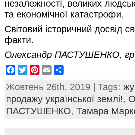
незалежності, великих людськ
та економічної катастрофи.
Світовий історичний досвід св
факти.
Олександр ПАСТУШЕНКО,
гр
F
T
Pi
E
S
a
w
nt
m
h
Жовтень 26th, 2019 | Tags:
жу
c
itt
er
ai
ar
e
er
e
l
e
продажу української землі!
,
О
b
st
ПАСТУШЕНКО
,
Тамара Марк
o
o