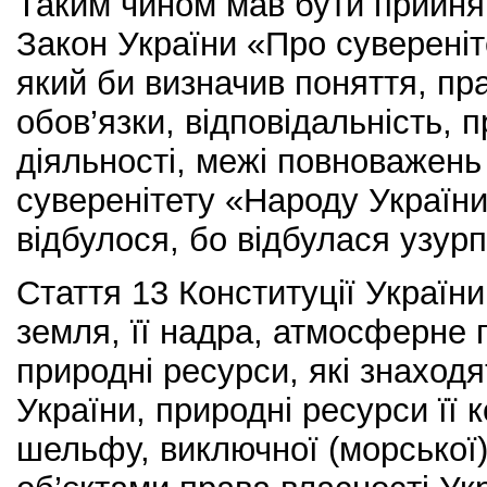
Таким чином мав бути прийня
Закон України «Про сувереніт
який би визначив поняття, пр
обов’язки, відповідальність, п
діяльності, межі повноважень т
суверенітету «Народу України
відбулося, бо відбулася узурп
Стаття 13 Конституції Україн
земля, її надра, атмосферне п
природні ресурси, які знаходя
України, природні ресурси її 
шельфу, виключної (морської)