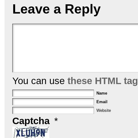
k
Leave a Reply
You can use
these HTML ta
Name
Email
Website
Captcha
*