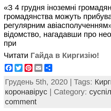
«З 4 грудня іноземні громадя
громадянства можуть прибува
регулярним авіасполученням»
відомство, нагадавши про нео
при
Читати
Гайда в Киргизію!
F
T
Pi
E
S
a
w
nt
m
h
Грудень 5th, 2020 | Tags:
Кирг
c
itt
er
ai
ar
e
er
e
l
e
коронавірус
| Category:
суспі
b
st
comment
o