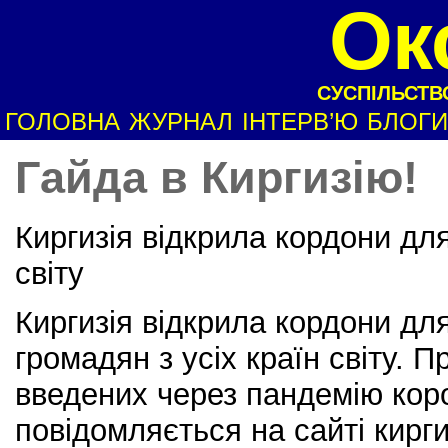
Ок
СУСПІЛЬСТВО
ГОЛОВНА
ЖУРНАЛ
ІНТЕРВ’Ю
БЛОГИ
Гайда в Киргизію!
Киргизія відкрила кордони для 
світу
Киргизія відкрила кордони для
громадян з усіх країн світу. 
введених через пандемію кор
повідомляється на сайті кирг