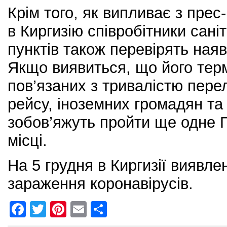
Крім того, як випливає з прес-
в Киргизію співробітники сан
пунктів також перевірять наяв
Якщо виявиться, що його терм
пов’язаних з тривалістю пере
рейсу, іноземних громадян та
зобов’яжуть пройти ще одне 
місці.
На 5 грудня в Киргизії виявле
зараження коронавірусів.
F
T
Pi
E
S
a
w
nt
m
h