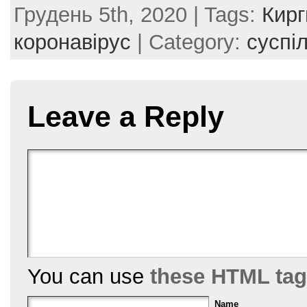
Грудень 5th, 2020 | Tags:
Кирг
c
itt
er
ai
ar
e
er
e
l
e
коронавірус
| Category:
суспі
b
st
o
o
Leave a Reply
k
You can use
these HTML ta
Name