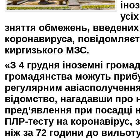
іно
усіх
зняття обмежень, введених
коронавируса, повідомляєт
киргизького МЗС.
«З 4 грудня іноземні грома
громадянства можуть прибу
регулярним авіасполучення
відомство, нагадавши про 
пред’явлення при посадці н
ПЛР-тесту на коронавірус, 
ніж за 72 години до вильоту