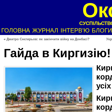
Ок
СУСПІЛЬСТВО
ГОЛОВНА
ЖУРНАЛ
ІНТЕРВ’Ю
БЛОГИ
«
Дмитро Снєгирьов: як закінчити війну на Донбасі?
Укр
Гайда в Киргизію!
Кир
кор
усіх
Кир
кор