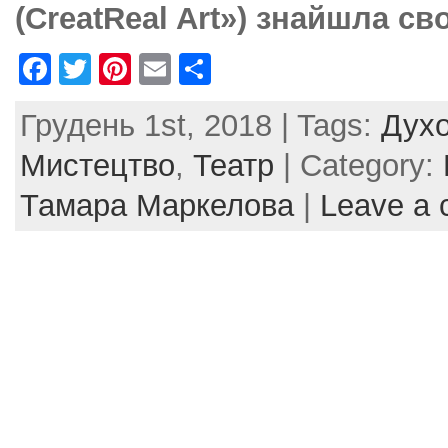
(CreatReal Art») знайшла с
F
T
Pi
E
S
a
w
nt
m
h
Грудень 1st, 2018 | Tags:
Духо
c
itt
er
ai
ar
e
er
e
l
e
Мистецтво
,
Театр
| Category:
b
st
Тамара Маркелова
|
Leave a
o
o
k