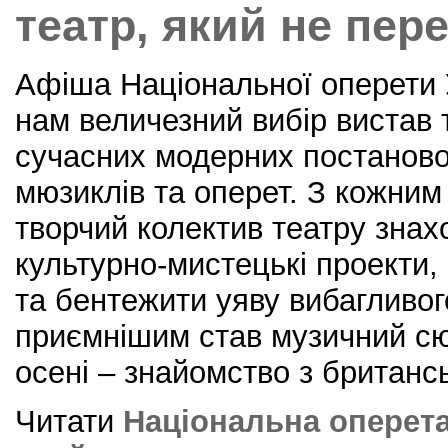
k
театр, який не пер
Афіша Національної оперети 
нам величезний вибір вистав т
сучасних модерних постаново
мюзиклів та оперет. З кожни
творчий колектив театру знах
культурно-мистецькі проекти,
та бентежити уяву вибагливого
приємнішим став музичний сюр
осені – знайомство з британ
Читати
Національна оперета 