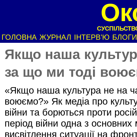
Ок
СУСПІЛЬСТВО
ГОЛОВНА
ЖУРНАЛ
ІНТЕРВ’Ю
БЛОГИ
Якщо наша культура
за що ми тоді вою
«Якщо наша культура не на ча
воюємо?» Як медіа про культ
війни та борються проти росій
період війни одна з основних 
висвітлення ситуації на фронт