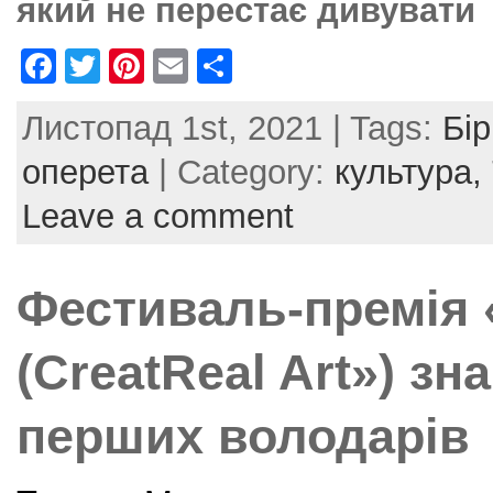
який не перестає дивувати
F
T
Pi
E
S
a
w
nt
m
h
Листопад 1st, 2021 | Tags:
Бір
c
itt
er
ai
ar
e
er
e
l
e
оперета
| Category:
культура,
b
st
Leave a comment
o
o
Фестиваль-премія 
k
(CreatReal Art») зн
перших володарів