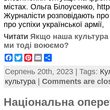
містах. Ольга Білоусенко, http
Журналісти розповідають про 
про успіхи української армії,
Читати
Якщо наша культура н
ми тоді воюємо?
F
T
Pi
E
S
a
w
nt
m
h
Серпень 20th, 2023 | Tags:
Ку
c
itt
er
ai
ar
e
er
e
l
e
культура
|
Comments are clo
b
st
o
Національна оперет
o