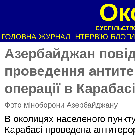
Ок
СУСПІЛЬСТВО
ГОЛОВНА
ЖУРНАЛ
ІНТЕРВ’Ю
БЛОГИ
Азербайджан пові
проведення антите
операції в Карабас
Фото міноборони Азербайджану
В околицях населеного пункту
Карабасі проведена антитеро