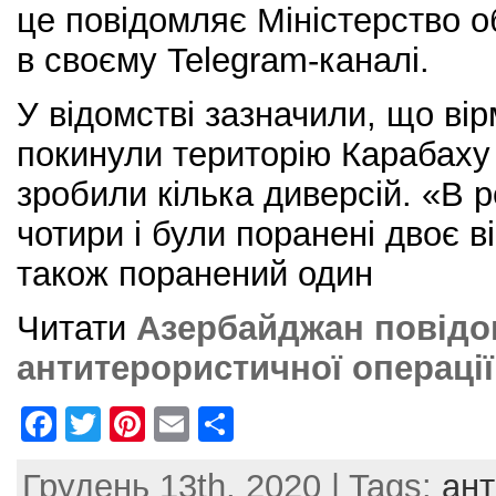
це повідомляє Міністерство 
в своєму Telegram-каналі.
У відомстві зазначили, що вір
покинули територію Карабаху 
зробили кілька диверсій. «В р
чотири і були поранені двоє в
також поранений один
Читати
Азербайджан повідо
антитерористичної операції
F
T
Pi
E
S
a
w
nt
m
h
Грудень 13th, 2020 | Tags:
ант
c
itt
er
ai
ar