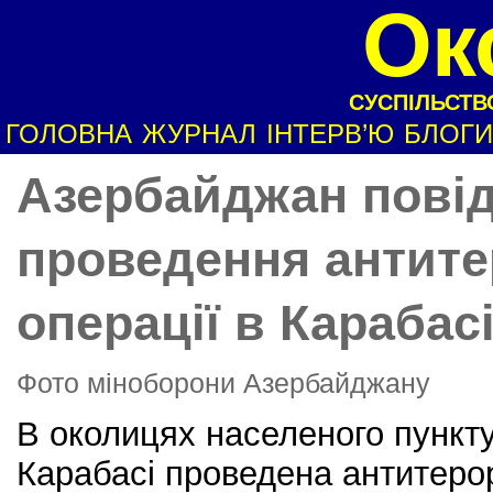
Ок
СУСПІЛЬСТВО
ГОЛОВНА
ЖУРНАЛ
ІНТЕРВ’Ю
БЛОГИ
Азербайджан пові
проведення антите
операції в Карабас
Фото міноборони Азербайджану
В околицях населеного пункту
Карабасі проведена антитеро