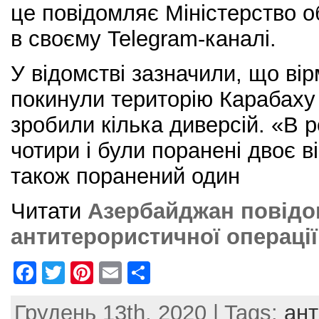
це повідомляє Міністерство 
в своєму Telegram-каналі.
У відомстві зазначили, що вір
покинули територію Карабаху 
зробили кілька диверсій. «В р
чотири і були поранені двоє в
також поранений один
Читати
Азербайджан повідо
антитерористичної операції
F
T
Pi
E
S
a
w
nt
m
h
Грудень 13th, 2020 | Tags:
ант
c
itt
er
ai
ar