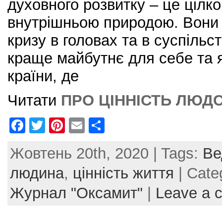
духовного розвитку – це цілк
внутрішньою природою. Вони 
кризу в головах та в суспільс
краще майбутнє для себе та 
країни, де
Читати
ПРО ЦІННІСТЬ ЛЮД
F
T
Pi
E
S
a
w
nt
m
h
Жовтень 20th, 2020 | Tags:
Ве
c
itt
er
ai
ar
e
er
e
l
e
людина
,
цінність життя
| Cate
b
st
Журнал "Оксамит"
|
Leave a 
o
o