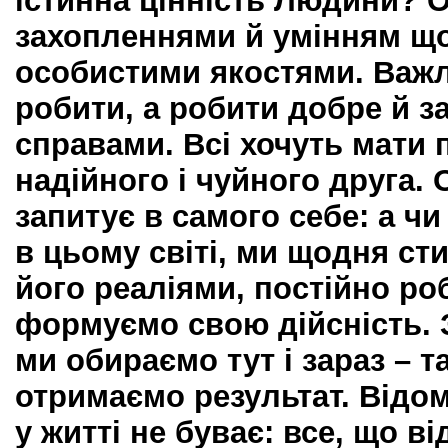
істинна цінність Людини? О
захопленнями й умінням що
особистими якостями. Важл
робити, а робити добре й 
справами. Всі хочуть мати 
надійного і чуйного друга.
запитує в самого себе: а ч
в цьому світі, ми щодня ст
його реаліями, постійно ро
формуємо свою дійсність. 
ми обираємо тут і зараз – т
отримаємо результат. Відо
у житті не буває: все, що в