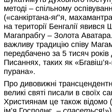
методі – спільному оспівуванн
(«санкіртана-яґ’я, махамантра
на території Бенгалії явився 
Магапрабгу – Золота Аватара
важливу традицію співу Мага
передбачено за 5 тисяч років 
Писаннях, таких як «Бгавіш’я-
пурана».
Про дивовижні трансцендентні
великі святі писали в своїх с
Християнам це також відомо (
ім’я Господнє, –
спасет
ь
ся
!»