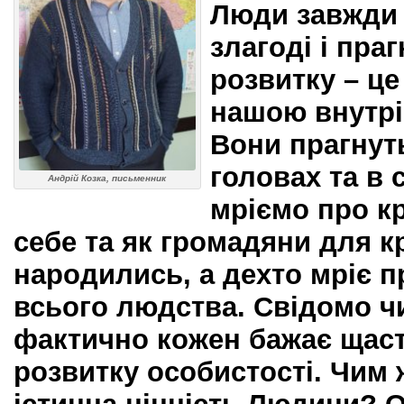
Люди завжди 
злагоді і пра
розвитку – це
нашою внутр
Вони прагнут
головах та в 
Андрій Козка, письменник
мріємо про к
себе та як громадяни для к
народились, а дехто мріє 
всього людства. Свідомо ч
фактично кожен бажає щаст
розвитку особистості. Чим 