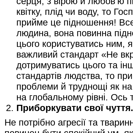
серця, з вірою й любов’ю п
квітку, плід чи воду, то Гос
прийме це підношення! Вс
людина, вона повинна підно
цього користуватись ним, я
важливий стандарт «Не вк
дотримуватись цього та ін
стандартів людства, то пр
проблеми й труднощі як на 
на глобальному рівні. Ось 
Приборкувати свої чуття
Не потрібно агресії та тварин