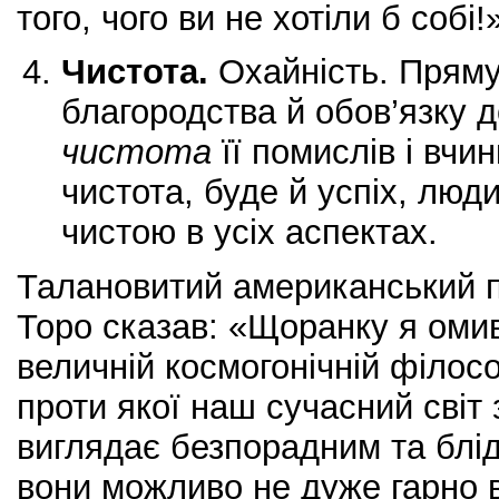
того, чого ви не хотіли б собі!
Чистота.
Охайність. Прям
благородства й обов’язку 
чистота
її помислів і вчин
чистота, буде й успіх, люд
чистою в усіх аспектах.
Талановитий американський п
Торо сказав: «Щоранку я омив
величній космогонічній філосо
проти якої наш сучасний світ 
виглядає безпорадним та блід
вони можливо не дуже гарно 