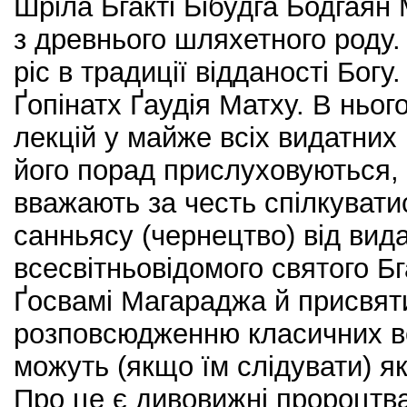
Шріла Бгакті Бібудга Бодгаян
з древнього шляхетного роду.
ріс в традиції відданості Богу.
Ґопінатх Ґаудія Матху. В ньог
лекцій у майже всіх видатних
його порад прислуховуються, 
вважають за честь спілкувати
санньясу (чернецтво) від вид
всесвітньовідомого святого Б
Ґосвамі Магараджа й присвят
розповсюдженню класичних ве
можуть (якщо їм слідувати) як
Про це є дивовижні пророцтв