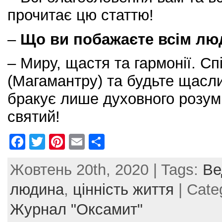
прочитає цю статтю!
–
Що ви побажаєте всім л
– Миру, щастя та гармонії. Сп
(Магамантру) та будьте щаслив
бракує лише духовного розумі
святий!
F
T
Pi
E
S
a
w
nt
m
h
Жовтень 20th, 2020 | Tags:
Ве
c
itt
er
ai
ar
e
er
e
l
e
людина
,
цінність життя
| Cate
b
st
Журнал "Оксамит"
o