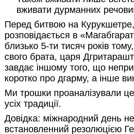
вживати дурманних речови
Перед битвою на Курукшетре,
розповідається в «Магабгараті
близько 5-ти тисяч років тому
свого брата, царя Дгритараш
завдає іншому того, що непри
коротко про дгарму, а інше ви
Ми трошки проаналізували це
усіх традиції.
Довідка: міжнародний день н
встановленний резолюцією Ге