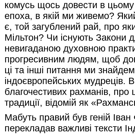
комусь щось довести в цьому 
епоха, в якій ми живемо? Який
є, той загублений рай, про як
Мільтон? Чи існують Закони 
невигаданою духовною практ
прогресивним людям, щоб доп
ці та інші питання ми знайдемо
індоєвропейських мудреців. В 
благочестивих рахманів, про 
традиції, відомій як «Рахман
Мабуть правий був геній Іван
перекладав важливі тексти Ін