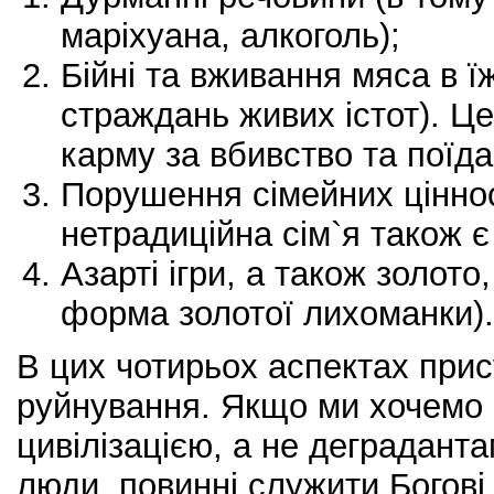
маріхуана, алкоголь);
Бійні та вживання мяса в ї
страждань живих істот). Це
карму за вбивство та поїда
Порушення сімейних цінно
нетрадиційна сім`я також є 
Азарті ігри, а також золото,
форма золотої лихоманки).
В цих чотирьох аспектах прису
руйнування. Якщо ми хочемо 
цивілізацією, а не деградантам
люди, повинні служити Богові,