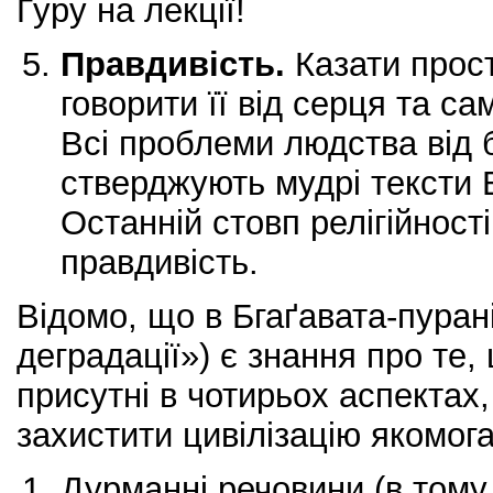
Ґуру на лекції!
Правдивість.
Казати прос
говорити її від серця та са
Всі проблеми людства від б
стверджують мудрі тексти В
Останній стовп релігійності
правдивість.
Відомо, що в Бгаґавата-пурані 
деградації») є знання про те,
присутні в чотирьох аспектах,
захистити цивілізацію якомог
Дурманні речовини (в тому 