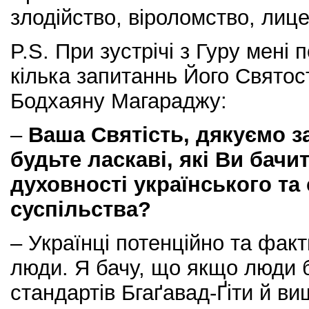
злодійство, віроломство, лице
P.S. При зустрічі з Гуру мені
кілька запитаннь Його Святості
Бодхаяну Магараджу:
–
Ваша Святість, дякуємо за 
будьте ласкаві, які Ви бачи
духовності українського та
суспільства?
– Українці потенційно та фак
люди. Я бачу, що якщо люди 
стандартів Бгаґавад-Ґіти й в