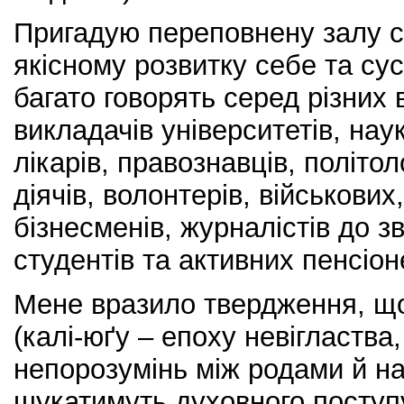
Пригадую переповнену залу сл
якісному розвитку себе та су
багато говорять серед різних 
викладачів університетів, наук
лікарів, правознавців, політол
діячів, волонтерів, військових
бізнесменів, журналістів до 
студентів та активних пенсіон
Мене вразило твердження, що
(калі-юґу – епоху невігластва
непорозумінь між родами й н
шукатимуть духовного поступ