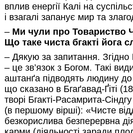
вплив енергії Калі на суспіл
і взагалі запанує мир та злаго
–
Ми чули про Товариство Ч
Що таке чиста бгакті йога 
– Дякую за запитання. Згідно
– це зв’язок з Богом. Такі види
аштанґа підводять людину до 
що сказано в Бгаґавад-Ґіті (1
творі Бгакті-Расамрита-Сіндг
(в першому вірші): «Чисте ві
безкорислива безперервна дія
карми (діяльності заради плоді