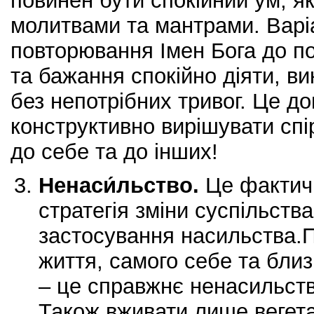
повинен бути спокійний ум, я
молитвами та мантрами. Варіа
повторювання Імен Бога до п
та бажання спокійно діяти, ви
без непотрібних тривог. Це д
конструктивно вирішувати спі
до себе та до інших!
Ненаси́льство
.
Це фактич
стратегія зміни суспільства
застосування насильства.П
життя, самого себе та бли
– це справжнє ненасильств
Також вживати лише вегетар