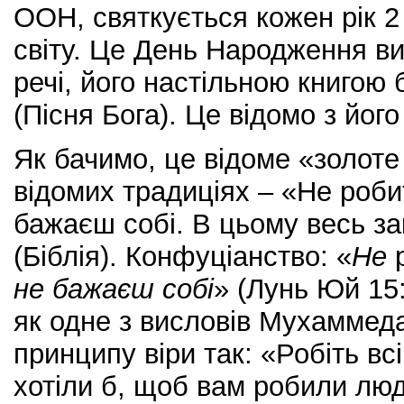
ООН, святкується кожен рік 2 
світу. Це День Народження ви
речі, його настільною книгою 
(Пісня Бога). Це відомо з його
Як бачимо, це відоме «золоте
відомих традиціях – «Не робит
бажаєш собі. В цьому весь за
(Біблія). Конфуціанство: «
Не
р
не бажаєш собі
» (Лунь Юй 15:
як одне з висловів Мухаммед
принципу віри так: «Робіть вс
хотіли б, щоб вам робили люди