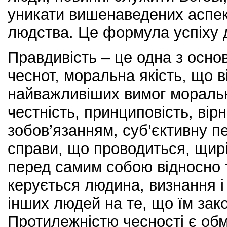
уникати вишенаведених аспект
людства. Це формула успіху д
Правдивість – це одна з осно
чеснот, моральна якість, що 
найважливіших вимог моральн
честність, принциповість, вір
зобов’язанням, суб’єктивну пе
справи, що проводиться, щир
перед самим собою відносно 
керується людина, визнання 
інших людей на те, що їм зак
Протилежністю чесності є обм