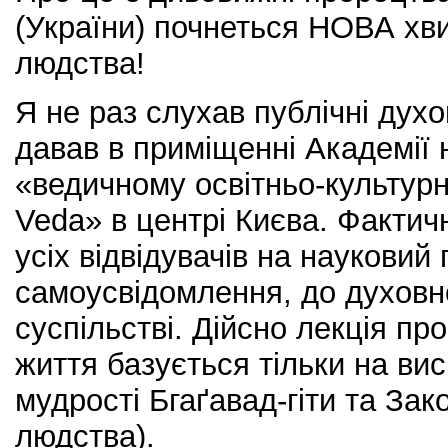
(України) почнеться НОВА хв
людства!
Я не раз слухав публічні духовн
давав в приміщенні Академії 
«ведичному освітньо-культур
Veda» в центрі Києва. Фактич
усіх відвідувачів на науковий 
самоусвідомлення, до духовно
суспільстві. Дійсно лекція пр
життя базується тільки на ви
мудрості Бгаґавад-гіти та Зак
людства).