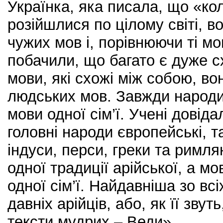
Українка, яка писала, що «ко
розійшлися по цілому світі, в
чужих мов і, порівнюючи ті мо
побачили, що багато є дуже сх
мови, які схожі між собою, во
людських мов. Завжди народи
мови одної сім’ї. Учені довіда
головні народи європейські, та
індуси, перси, греки та римля
одної традиції арійської, а м
одної сім’ї. Найдавніша зо всі
давніх арійців, або, як її зву
тексти мудрих – Веди».