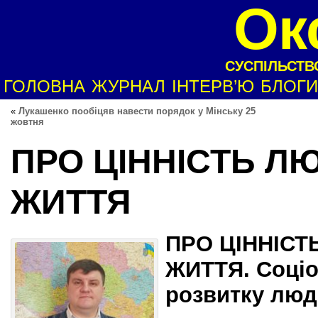
Ок
СУСПІЛЬСТВО
ГОЛОВНА
ЖУРНАЛ
ІНТЕРВ’Ю
БЛОГИ
«
Лукашенко пообіцяв навести порядок у Мінську 25
жовтня
ПРО ЦІННІСТЬ Л
ЖИТТЯ
ПРО
Ц
ІННІС
ЖИТТЯ.
Соціо
розвитку люд