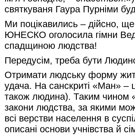
святкуваня Гаура Пурніми буд
Ми поцікавились – дійсно, ще 
ЮНЕСКО оголосила гімни Вед
спадщиною людства!
Передусім, треба бути Людин
Отримати людську форму жит
удача. На санскриті «Ман» – 
також людина). Таким чином 
закони людства, за якими мо
всі верстви населення в суспі
описані основи учнівства й сі