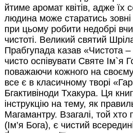
йтиме аромат квітів, адже їх 
людина може старатись зовні б
при цьому робити недобрі вчи
чистоті. Великий святий Шріл
Прабгупада казав «Чистота – 
чисто оспівувати Святе Ім`я Г
поважаючи кожного на своєм
все є в класичному творі «Га
Бгактивіноди Тхакура. Ця кни
інструкцію на тему, як правил
Магамантру. Взагалі, той хто
(Ім’я Бога), є чистий всередині