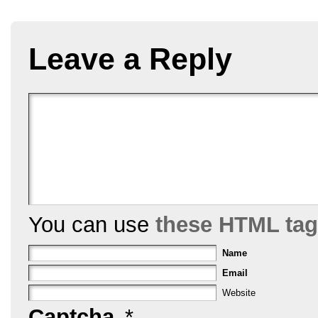
o
k
Leave a Reply
You can use
these HTML ta
Name
Email
Website
Captcha
*