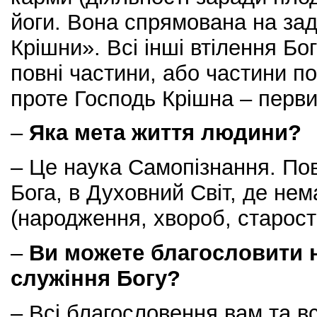
йоги. Вона спрямована на за
Крішни». Всі інші втілення Б
повні частини, або частини п
проте Господь Крішна – перв
–
Яка мета життя людини?
– Це наука Самопізнання. По
Бога, в Духовний Світ, де не
(народження, хвороб, старості
–
Ви можете благословити н
служіння Богу?
– Всі благословення вам та в