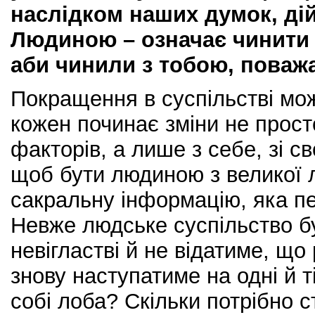
наслідком наших думок, дій
Людиною – означає чинити т
аби чинили з тобою, поважа
Покращення в суспільстві мо
кожен починає зміни не прост
факторів, а лише з себе, зі св
щоб бути людиною з великої 
сакральну інформацію, яка п
Невже людське суспільство бу
невігластві й не відатиме, що 
знову наступатиме на одні й т
собі лоба? Скільки потрібно с