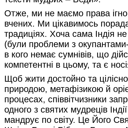
Отже, ми не маємо права ігн
вчених. Ми цікавимось порадам
традиціях. Хоча сама Індія н
(були проблеми з окупантами-
в кого немає сумнівів, що дій
компетентні в цьому, та є нос
Щоб жити достойно та цілісно,
природою, метафізикою й оріє
процесах, співвітчизники зап
одного з святих мудреців Індії
мандрує по світу. Це Його Св