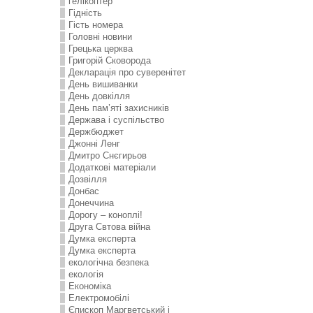
гелікоптер
Гідність
Гість номера
Головні новини
Грецька церква
Григорій Сковорода
Декларація про суверенітет
День вишиванки
День довкілля
День пам’яті захисників
Держава і суспільство
Держбюджет
Джонні Ленг
Дмитро Снєгирьов
Додаткові матеріали
Дозвілля
Донбас
Донеччина
Дорогу – коноплі!
Друга Свтова війна
Думка експерта
Думка експерта
екологічна безпека
екологія
Економіка
Електромобілі
Єпископ Маргветський і