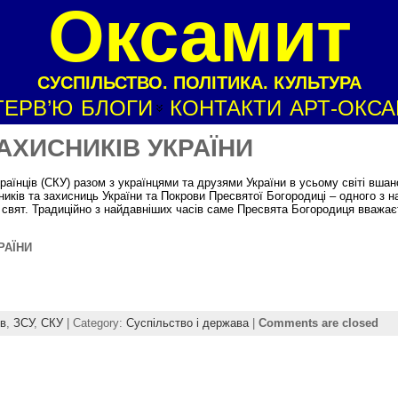
Оксамит
СУСПІЛЬСТВО. ПОЛІТИКА. КУЛЬТУРА
ТЕРВ’Ю
БЛОГИ
КОНТАКТИ
АРТ-ОКС
АХИСНИКІВ УКРАЇНИ
раїнців (СКУ) разом з українцями та друзями України в усьому світі вша
сників та захисниць України та Покрови Пресвятої Богородиці – одного з 
 свят. Традиційно з найдавніших часів саме Пресвята Богородиця вважає
РАЇНИ
ів
,
ЗСУ
,
СКУ
| Category:
Суспільство і держава
|
Comments are closed