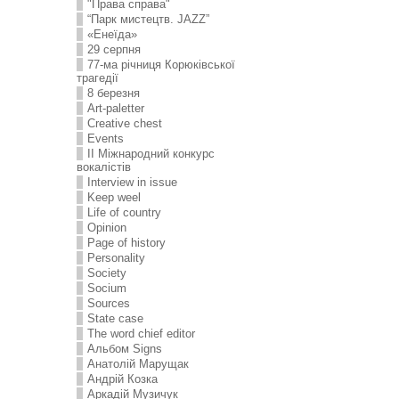
"Права справа"
“Парк мистецтв. JAZZ”
«Енеїда»
29 серпня
77-ма річниця Корюківської
трагедії
8 березня
Art-paletter
Creative chest
Events
II Міжнародний конкурс
вокалістів
Interview in issue
Keep weel
Life of country
Opinion
Page of history
Personality
Society
Socium
Sources
State case
The word chief editor
Альбом Signs
Анатолій Марущак
Андрій Козка
Аркадій Музичук