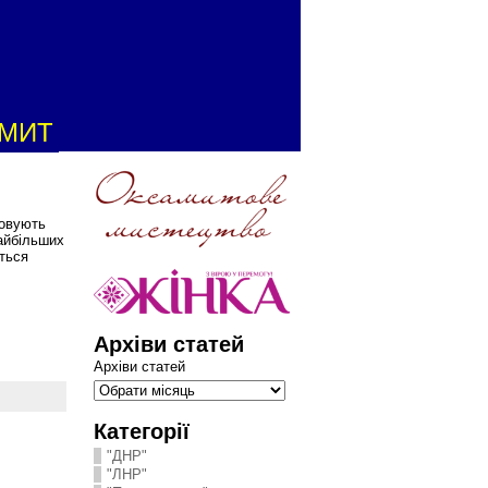
АМИТ
новують
найбільших
ться
Архіви статей
Архіви статей
Категорії
"ДНР"
"ЛНР"