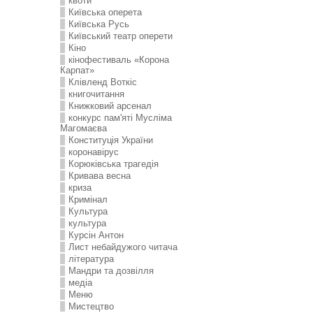
квоти
Київська оперета
Київська Русь
Київський театр оперети
Кіно
кінофестиваль «Корона
Карпат»
Клівленд Воткіс
книгочитання
Книжковий арсенал
конкурс пам'яті Мусліма
Магомаєва
Конституція України
коронавірус
Корюківська трагедія
Кривава весна
криза
Кримінал
Культура
культура
Курсін Антон
Лист небайдужого читача
література
Мандри та дозвілля
медіа
Меню
Мистецтво