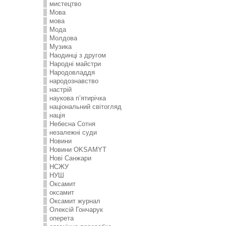
мистецтво
Мова
мова
Мода
Молдова
Музика
Наодинці з другом
Народні майстри
Народовладдя
народознавство
настрій
наукова п’ятирічка
національний світогляд
нація
Небесна Сотня
незалежні суди
Новини
Новини OKSAMYT
Нові Санжари
НСЖУ
НУШ
Оксамит
оксамит
Оксамит журнал
Олексій Гончарук
оперета