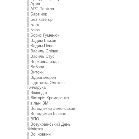
Армія
АРТ-Палітра
Барвінок
Без категорії
Блог
блюз
Борис Гуменюк
Вадим Ільков
Вадим Пепа
Василь Сліпак
Василь Стус
Верховна рада
Вибори
Витоки
Відеогалерея
відставка Олексія
Гончарука
Вікіпедія
Вікторія Крамаренко
вільні ЗМІ
Володимир Зеленський
Володимир Івасюк
ВПО
Всеукраїнський День
бібліотек
Всі новини