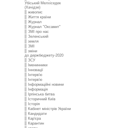
Убіський Мелхіседек
(Хачідзе)
живопис
Життя країни
Журнал
Журнал "Оксамит"
ЗMI про нас
Зеленський
земля
ЗМІ
зміни
до держбюджету-2020
ЗСУ
Іменинники
Інновації
Інтерв'ю
Інтерв'ю
Інформаційні новини
Інформація
Ірпінська битва
Історичний Київ
Історія
Кабінет міністрів України
Кандидати
Кар'єра
Карантин