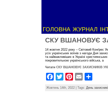
ГОЛОВНА
ЖУРНАЛ
ІН
СКУ ВШАНОВУЄ З
14 жовтня 2022 року – Світовий Конґрес Ук
усіх українських воїнів з нагоди Дня захи
та найважливіших в Україні християнських
покровителькою українського війська, а
Читати
СКУ ВШАНОВУЄ ЗАХИСНИКІВ УК
F
T
Pi
E
S
a
w
nt
m
h
Жовтень 14th, 2022 | Tags:
День захисник
c
itt
er
ai
ar
e
er
e
l
e
b
st