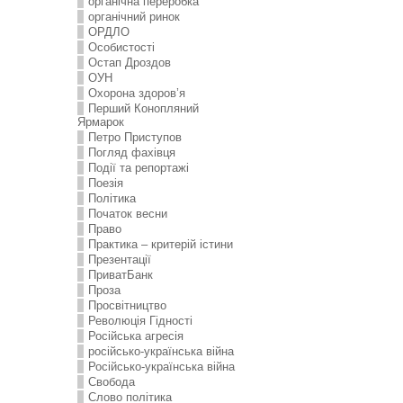
органічна переробка
органічний ринок
ОРДЛО
Особистості
Остап Дроздов
ОУН
Охорона здоров’я
Перший Конопляний
Ярмарок
Петро Приступов
Погляд фахівця
Події та репортажі
Поезія
Політика
Початок весни
Право
Практика – критерій істини
Презентації
ПриватБанк
Проза
Просвітництво
Революція Гідності
Російська агресія
російсько-українська війна
Російсько-українська війна
Свобода
Слово політика