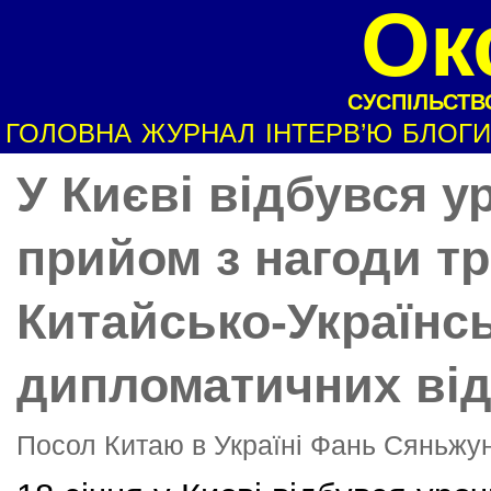
Ок
СУСПІЛЬСТВО
ГОЛОВНА
ЖУРНАЛ
ІНТЕРВ’Ю
БЛОГИ
У Києві відбувся у
прийом з нагоди т
Китайсько-Українс
дипломатичних ві
Посол Китаю в Україні Фань Сяньжу