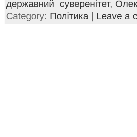
e
er
e
l
e
державний суверенітет
,
Оле
b
st
Category:
Політика
|
Leave a 
o
o
k