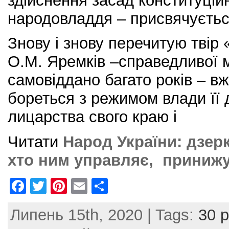
здійснення засад конституцій
народовладдя – присвячуєтьс
Знову і знову перечитую твір
О.М. Яремків –справедливої м
самовіддано багато років – вж
бореться з режимом влади її
лицарства свого краю і
Читати
Народ України: дзер
хто ним управляє, принижу
F
T
Pi
E
S
a
w
nt
m
h
Липень 15th, 2020 | Tags:
30 р
c
itt
er
ai
ar