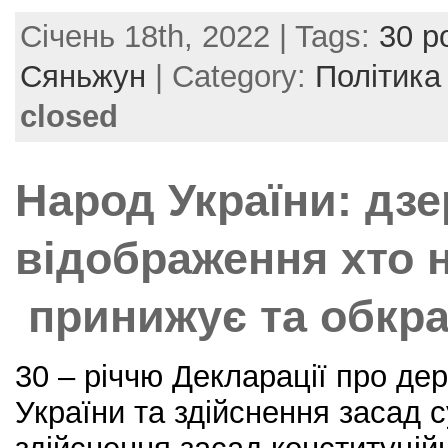
a
w
nt
m
h
Січень 18th, 2022 | Tags:
30 р
c
itt
er
ai
ar
e
er
e
l
e
Сяньжун
| Category:
Політика
b
st
closed
o
o
Народ України: дз
k
відображення хто 
принижує та обкр
30 – річчю Декларації про де
України та здійснення засад с