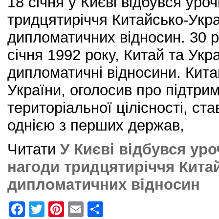
18 січня у Києві відбувся уро
тридцятиріччя Китайсько-Укр
дипломатичних відносин. 30 р
січня 1992 року, Китай та Укр
дипломатичні відносини. Кита
України, оголосив про підтрим
територіальної цілісності, ст
однією з перших держав,
Читати
У Києві відбувся ур
нагоди тридцятиріччя Кита
дипломатичних відносин
F
T
Pi
E
S