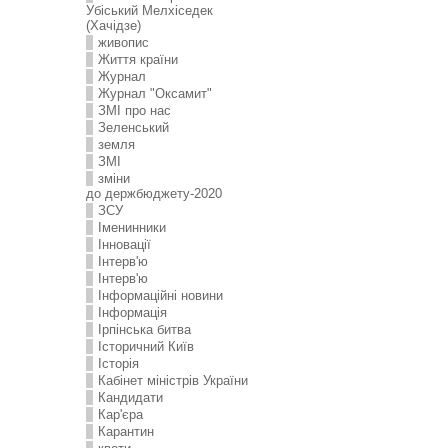
Убіський Мелхіседек
(Хачідзе)
живопис
Життя країни
Журнал
Журнал "Оксамит"
ЗMI про нас
Зеленський
земля
ЗМІ
зміни
до держбюджету-2020
ЗСУ
Іменинники
Інновації
Інтерв'ю
Інтерв'ю
Інформаційні новини
Інформація
Ірпінська битва
Історичний Київ
Історія
Кабінет міністрів України
Кандидати
Кар'єра
Карантин