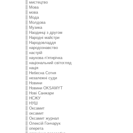
мистецтво
Мова
мова
Мода
Молдова
Музика
Наодинці з другом
Народні майстри
Народовладдя
народознавство
настрій
наукова п’ятирічка
національний світогляд
нація
Небесна Сотня
незалежні суди
Новини
Новини OKSAMYT
Нові Санжари
НСЖУ
НУШ
Оксамит
оксамит
Оксамит журнал
Олексій Гончарук
оперета