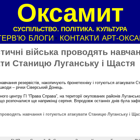
Оксамит
СУСПІЛЬСТВО. ПОЛІТИКА. КУЛЬТУРА
ТЕРВ’Ю
БЛОГИ
КОНТАКТИ
АРТ-ОКС
тичні війська проводять навчан
ати Станицю Луганську і Щастя
 навчання резервістів, накопичують бронетехніку і готуються атакувати 
коди – річки Сіверський Донець.
ого центру ГІ “Права Справа”, на території окупованих районів Лугансько
що розпочалися ще наприкінці серпня. Впродовж останніх днів була заф
 проводять навчання і готуються атакувати Станицю Луганську і Ща