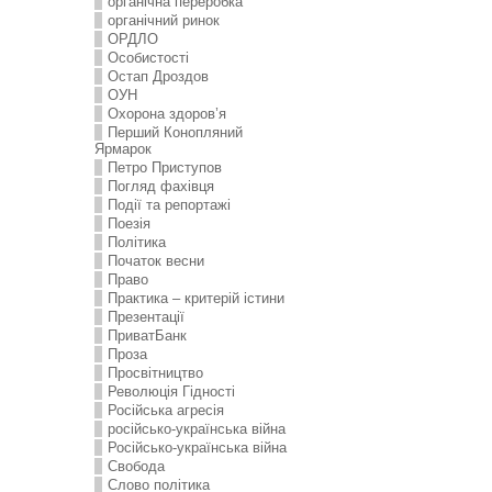
органічна переробка
органічний ринок
ОРДЛО
Особистості
Остап Дроздов
ОУН
Охорона здоров’я
Перший Конопляний
Ярмарок
Петро Приступов
Погляд фахівця
Події та репортажі
Поезія
Політика
Початок весни
Право
Практика – критерій істини
Презентації
ПриватБанк
Проза
Просвітництво
Революція Гідності
Російська агресія
російсько-українська війна
Російсько-українська війна
Свобода
Слово політика