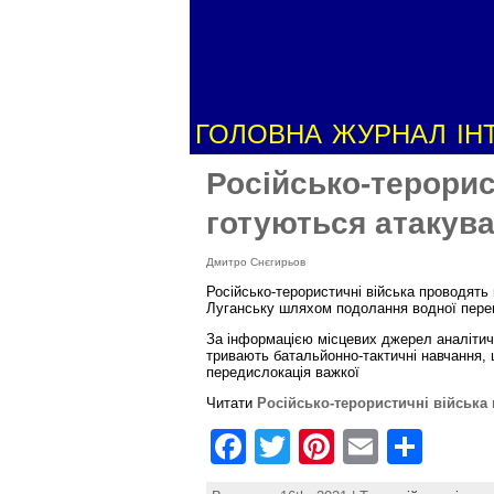
ГОЛОВНА
ЖУРНАЛ
ІН
Російсько-терорис
готуються атакув
Дмитро Снєгирьов
Російсько-терористичні війська проводять
Луганську шляхом подолання водної переш
За інформацією місцевих джерел аналітичн
тривають батальйонно-тактичні навчання, 
передислокація важкої
Читати
Російсько-терористичні війська
F
T
Pi
E
S
a
w
nt
m
h