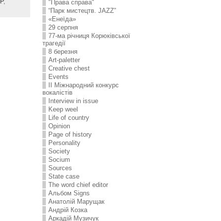
Р
,
"Права справа"
“Парк мистецтв. JAZZ”
«Енеїда»
29 серпня
77-ма річниця Корюківської
трагедії
8 березня
Art-paletter
Creative chest
Events
II Міжнародний конкурс
вокалістів
Interview in issue
Keep weel
Life of country
Opinion
Page of history
Personality
Society
Socium
Sources
State case
The word chief editor
Альбом Signs
Анатолій Марущак
Андрій Козка
Аркадій Музичук