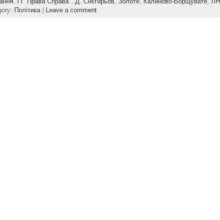
чання
,
ГІ "Права Справа"
,
Д. Снєгирьов
,
Золоте
,
Калиново-Борщувате
,
ЛН
gory:
Політика
|
Leave a comment