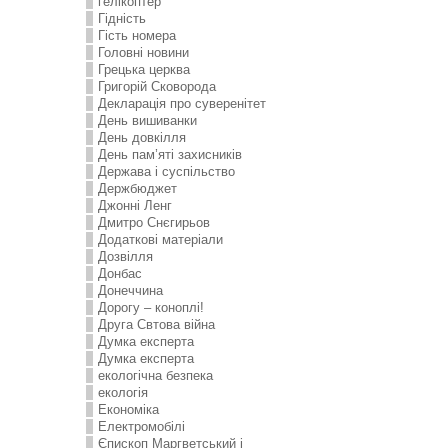
гелікоптер
Гідність
Гість номера
Головні новини
Грецька церква
Григорій Сковорода
Декларація про суверенітет
День вишиванки
День довкілля
День пам’яті захисників
Держава і суспільство
Держбюджет
Джонні Ленг
Дмитро Снєгирьов
Додаткові матеріали
Дозвілля
Донбас
Донеччина
Дорогу – коноплі!
Друга Свтова війна
Думка експерта
Думка експерта
екологічна безпека
екологія
Економіка
Електромобілі
Єпископ Маргветський і