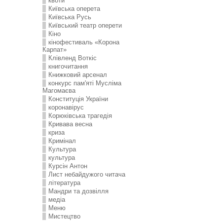
квоти
Київська оперета
Київська Русь
Київський театр оперети
Кіно
кінофестиваль «Корона
Карпат»
Клівленд Воткіс
книгочитання
Книжковий арсенал
конкурс пам'яті Мусліма
Магомаєва
Конституція України
коронавірус
Корюківська трагедія
Кривава весна
криза
Кримінал
Культура
культура
Курсін Антон
Лист небайдужого читача
література
Мандри та дозвілля
медіа
Меню
Мистецтво