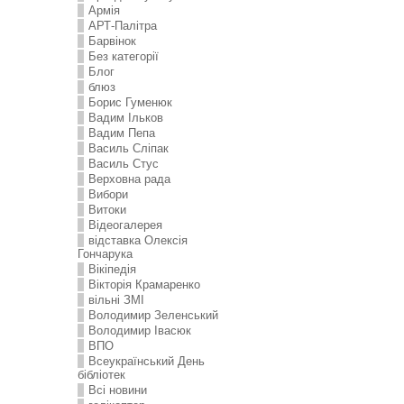
Армія
АРТ-Палітра
Барвінок
Без категорії
Блог
блюз
Борис Гуменюк
Вадим Ільков
Вадим Пепа
Василь Сліпак
Василь Стус
Верховна рада
Вибори
Витоки
Відеогалерея
відставка Олексія
Гончарука
Вікіпедія
Вікторія Крамаренко
вільні ЗМІ
Володимир Зеленський
Володимир Івасюк
ВПО
Всеукраїнський День
бібліотек
Всі новини