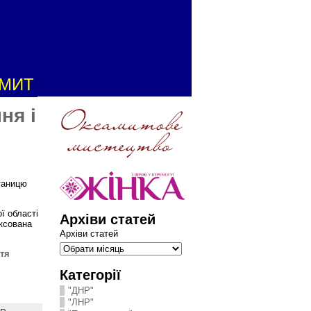
АМИТ
ня і
Станицю
ї області
Архіви статей
іксована
Архіви статей
стя
Категорії
"ДНР"
"ЛНР"